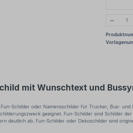
Produkt
Produktnu
Vorlagenu
Schild mit Wunschtext und Buss
. Fun-Schilder oder Namensschilder für Trucker, Bus- und
childerungszweck geeignet. Fun-Schilder sind Schilder der
n deutlich ab. Fun-Schilder oder Dekoschilder sind origi