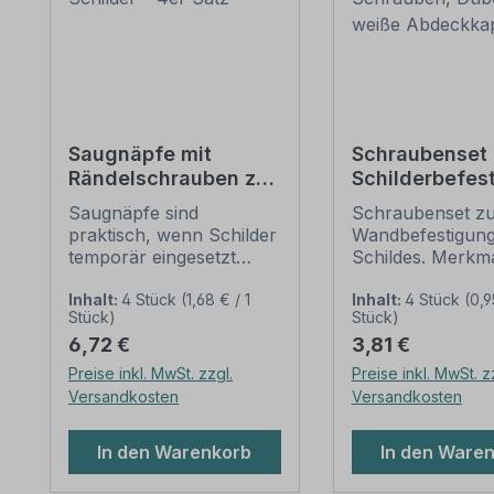
Saugnäpfe mit
Schraubenset 
Rändelschrauben zur
Schilderbefes
Befestigung
(Wandmontage
Saugnäpfe sind
Schraubenset z
kleinerer Schilder –
Schrauben, Dü
praktisch, wenn Schilder
Wandbefestigung
4er Satz
und weiße
temporär eingesetzt
Schildes. Merkm
Abdeckkappe
werden sollen – z.B. an
dieses Schraube
Fahrzeugheckscheiben,
zur Schilder-
Inhalt:
4 Stück
(1,68 € / 1
Inhalt:
4 Stück
(0,9
Stück)
Stück)
gläsernen Eingangstüren
Wandmontage:
Regulärer Preis:
Regulärer Preis:
6,72 €
3,81 €
wie auch auf allen
Anwendung: für 
glatten Oberflächen. Mit
aus PVC-Hartsc
Preise inkl. MwSt. zzgl.
Preise inkl. MwSt. z
unseren Saugnäpfen
ALU-Verbundmat
Versandkosten
Versandkosten
sind kleinere Schilder
und Aluminium 
schnell angebracht und
bei den der Hint
In den Warenkorb
In den Ware
wieder entfernt. Einfach
weiß ist
die Gewindeachse durch
Verpackungseinhe