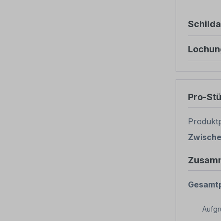
Schild
Lochun
Pro-St
Produktp
Zwisch
Zusam
Gesamtp
Aufg