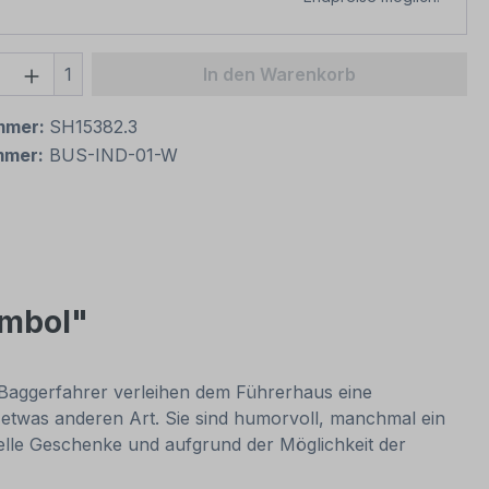
 Anzahl: Gib den gewünschten Wert ein 
1
In den Warenkorb
mmer:
SH15382.3
mmer:
BUS-IND-01-W
ymbol"
 Baggerfahrer verleihen dem Führerhaus eine
 etwas anderen Art. Sie sind humorvoll, manchmal ein
nelle Geschenke und aufgrund der Möglichkeit der