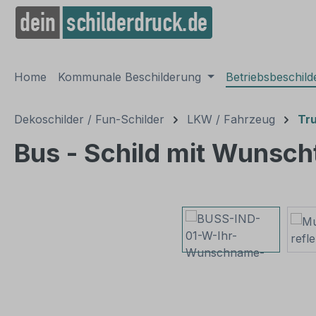
springen
Zur Hauptnavigation springen
Home
Kommunale Beschilderung
Betriebsbeschil
Dekoschilder / Fun-Schilder
LKW / Fahrzeug
Tru
Bus - Schild mit Wunsc
Bildergalerie überspringen