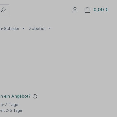
0,00 €
Ware
n-Schilder
Zubehör
€
en ein Angebot?
t 5-7 Tage
eit 2-5 Tage