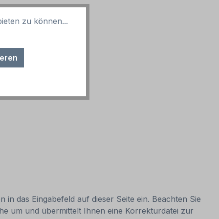
ieten zu können...
ieren
 in das Eingabefeld auf dieser Seite ein. Beachten Sie
sche um und übermittelt Ihnen eine Korrekturdatei zur