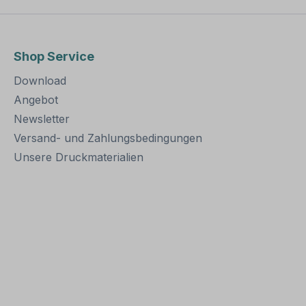
) mit
kopf mit
g (AW-
Shop Service
k -
Download
 4 Stück
in weiß,
Angebot
Newsletter
Versand- und Zahlungsbedingungen
werden,
enköpfe
Unsere Druckmaterialien
ach der
 die
 bündig
e weißen
einfach
 eine
inung
opf.