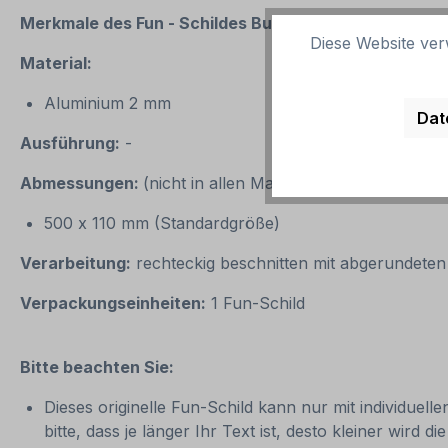
Merkmale des Fun - Schildes
Bus - Schild mit Wunsc
Diese Website ver
Material:
Aluminium 2 mm
Dat
Ausführung:
-
Abmessungen:
(nicht in allen Materialien erhältlich)
500 x 110 mm (Standardgröße)
Verarbeitung:
rechteckig beschnitten mit abgerundete
Verpackungseinheiten:
1 Fun-Schild
Bitte beachten Sie:
Dieses originelle Fun-Schild kann nur mit individuel
bitte, dass je länger Ihr Text ist, desto kleiner wir