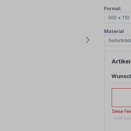
aus
Format
au
Material
Artikel
Wunsch
Wunscht
Diese Feld
Feld le