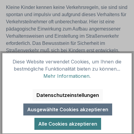
Kleine Kinder kennen keine Verkehrsregeln, sie sind sind
spontan und impulsiv und aufgrund dieses Verhaltens für
Verkehrsteilnehmer oft unberechenbar. Hier ist eine
pädagogische Einwirkung zum Aufbau angemessener
Verhaltensweisen und Einstellung im Straßenverkehr
erforderlich. Das Bewusstsein für Sicherheit im
Straßenverkehr muß sich bei Kindern erst entwickeln.
Diese Website verwendet Cookies, um Ihnen die
Verkehrserziehung sollte schon bei den Eltern anfangen,
bestmögliche Funktionalität bieten zu können...
die sich im Beisein ihrer Kinder im Straßenverkehr
Mehr Informationen
.
konsequent an die Verkehrsregeln halten sollten, z.B.
beim Überqueren der Straße oder dem Anschnallen im
Datenschutzeinstellungen
Fahrzeug, und sollte im Kindergarten und der Schule mit
geeigneten Maßnahmen fortgesetzt werden – z.B. mit
Ausgewählte Cookies akzeptieren
spielerischen Übungen wie man die Straße überquert.
Entsprechende Unterweisungen lassen sich draußen wie
Alle Cookies akzeptieren
auch im Innenbereich mit passenden Maßnahmen
verwirklichen – so auch mit unseren Lern- und