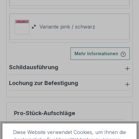
Variante pink / schwarz
Mehr Informationen
Schildausführung
Lochung zur Befestigung
Pro-Stück-Aufschläge
Produktpreis
17,02 €
Diese Website verwendet Cookies, um Ihnen die
Zwischensumme
17,02 €