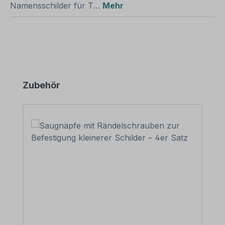
Namensschilder für T…
Mehr
Produktgalerie überspringen
Zubehör