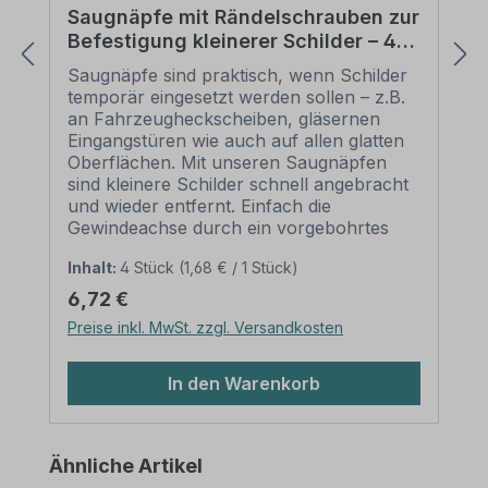
Saugnäpfe mit Rändelschrauben zur
Befestigung kleinerer Schilder – 4er
Satz
Saugnäpfe sind praktisch, wenn Schilder
temporär eingesetzt werden sollen – z.B.
an Fahrzeugheckscheiben, gläsernen
Eingangstüren wie auch auf allen glatten
Oberflächen. Mit unseren Saugnäpfen
sind kleinere Schilder schnell angebracht
und wieder entfernt. Einfach die
Gewindeachse durch ein vorgebohrtes
Loch im Schild schieben und mit der
Inhalt:
4 Stück
(1,68 € / 1 Stück)
Rändelschraube befestigen Merkmale
dieser Saugnäpfe: Norm: -
Regulärer Preis:
6,72 €
Ausführung: transparente Saugnäpfe mit
Preise inkl. MwSt. zzgl. Versandkosten
intergriertem Gewinde und transparenter
Rändelmutter Durchmesser Saugnapf:
40 mm Durchmesser Rändelmutter: 15
In den Warenkorb
mm Gewindelänge: 7 mm
Verpackungseinheiten: 4 Saugnäpfe als
Satz Bitte beachten Sie: Eine
Produktgalerie überspringen
Ähnliche Artikel
Schilderbefestigung mit Saugnäpfen