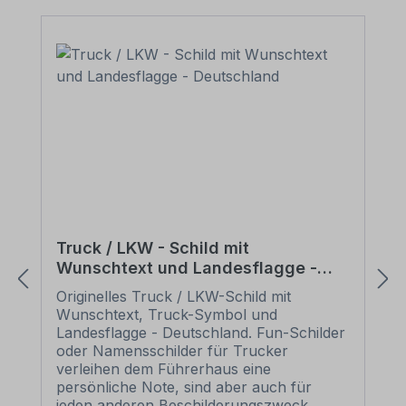
empfiehlt sich nur bei kleinen
Kunststoffschildern – z.B. im Format 300 x
200 mm oder 500 x 110 mm, wie unsere
Hochzeitsschilder bzw. Trucker-Schilder.
Vor einer Befestigung mit Saugnäpfen
sollte der Untergrund frei von Fett, Staub
und anderen Verschmutzungen sein.
Truck / LKW - Schild mit
Wunschtext und Landesflagge -
Deutschland
Originelles Truck / LKW-Schild mit
Wunschtext, Truck-Symbol und
Landesflagge - Deutschland. Fun-Schilder
oder Namensschilder für Trucker
verleihen dem Führerhaus eine
persönliche Note, sind aber auch für
jeden anderen Beschilderungszweck