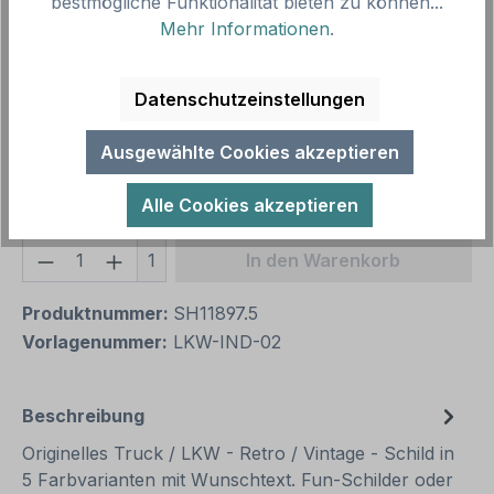
bestmögliche Funktionalität bieten zu können...
Mehr Informationen
.
Zusammenfassung
Datenschutzeinstellungen
Gesamtpreis
17,02 €
Preise inkl. MwSt. zzgl. Versandkosten
Ausgewählte Cookies akzeptieren
Aufgrund von Neuberechnungen im Warenkorb sind
abweichende Endpreise möglich.
Alle Cookies akzeptieren
Produkt Anzahl: Gib den gewünschten We
1
In den Warenkorb
Produktnummer:
SH11897.5
Vorlagenummer:
LKW-IND-02
Beschreibung
Originelles Truck / LKW - Retro / Vintage - Schild in
5 Farbvarianten mit Wunschtext. Fun-Schilder oder