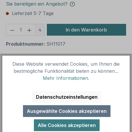
Sie benötigen ein Angebot?
Lieferzeit 5-7 Tage
Produkt Anzahl: Gib den gewünschten We
4
In den Warenkorb
Produktnummer:
SH11017
Diese Website verwendet Cookies, um Ihnen die
Beschreibung
bestmögliche Funktionalität bieten zu können...
Schraubenset zur Wandbefestigung eines Schildes.
Mehr Informationen
.
Merkmale dieses Schraubensets zur Schilder-
Wandmontage: Anwendung: für Schi…
Mehr
Datenschutzeinstellungen
Ausgewählte Cookies akzeptieren
Alle Cookies akzeptieren