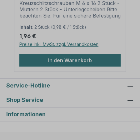
Kreuzschlitzschrauben M 6 x 16 2 Stück -
Muttern 2 Stück - Unterlegscheiben Bitte
beachten Sie: Für eine sichere Befestigung
von Schildern mit einer Höhe über 200
Inhalt:
2 Stück
(0,98 € / 1 Stück)
mm werden zwei Rohrschellen und somit
auch zwei Schraubensätze benötigt.
Regulärer Preis:
1,96 €
Preise inkl. MwSt. zzgl. Versandkosten
In den Warenkorb
Service-Hotline
Shop Service
Informationen