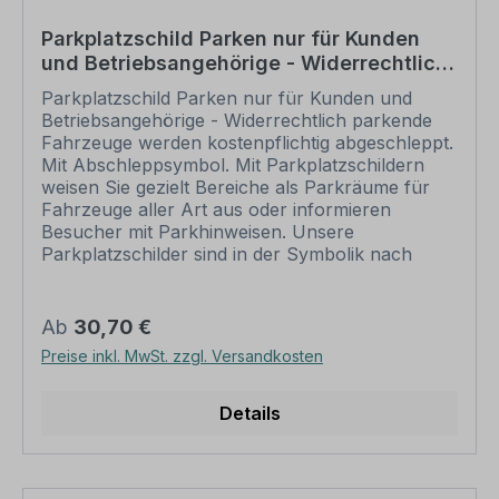
Parkplatzschild Parken nur für Kunden
und Betriebsangehörige - Widerrechtlich
parkende Fahrzeuge werden
Parkplatzschild Parken nur für Kunden und
kostenpflichtig abgeschleppt
Betriebsangehörige - Widerrechtlich parkende
Fahrzeuge werden kostenpflichtig abgeschleppt.
Mit Abschleppsymbol. Mit Parkplatzschildern
weisen Sie gezielt Bereiche als Parkräume für
Fahrzeuge aller Art aus oder informieren
Besucher mit Parkhinweisen. Unsere
Parkplatzschilder sind in der Symbolik nach
StVO oder in einer auf Ihre persönlichen
Bedürfnisse zugeschnittenen Ausführung in
vielen Varianten zur Markierung von privaten
Regulärer Preis:
Ab
30,70 €
Einzelparkplätzen wie auch größeren
Preise inkl. MwSt. zzgl. Versandkosten
Parkräumen oder Parkhäusern der Städte,
Gemeinden und Unternehmen erhältlich. Die
quadratische Schildervariante kann als
Details
Einzelschild zum Einsatz kommen oder in
Kombination mit anderen Schildern. Merkmale
des Parkplatzschildes /
Parkplatzhinweises Parken nur für Kunden und