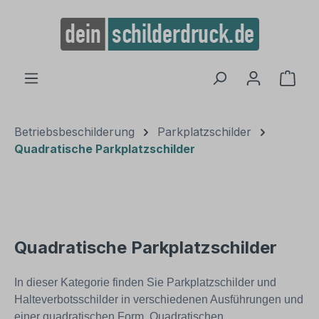
alt springen
Ware
Betriebsbeschilderung
Parkplatzschilder
Quadratische Parkplatzschilder
Quadratische Parkplatzschilder
In dieser Kategorie finden Sie Parkplatzschilder und
Halteverbotsschilder in verschiedenen Ausführungen und
einer quadratischen Form. Quadratischen