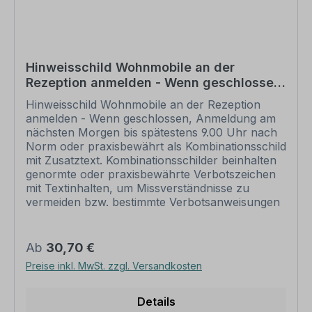
Parkplatznummerierungen
Gewichtsbeschränkungshinweise
Firmenparkplätze u.a.
Hinweisschild Wohnmobile an der
Rezeption anmelden - Wenn geschlossen,
Anmeldung am nächsten Morgen bis
Unsere Parkplatzschilder und Halteverbotshinweise sind
Hinweisschild Wohnmobile an der Rezeption
spätestens 9.00 Uhr
anmelden - Wenn geschlossen, Anmeldung am
in zahlreichen Varianten erhältlich und können auch in
nächsten Morgen bis spätestens 9.00 Uhr nach
einer reflektierenden Ausführung bezogen werden. Sie
Norm oder praxisbewährt als Kombinationsschild
wünschen diese Schilder in einer Variante, die wir nicht
mit Zusatztext. Kombinationsschilder beinhalten
führen, oder in einer anderen Größe? Fragen Sie uns. Wir
genormte oder praxisbewährte Verbotszeichen
fertigen Halteverbotsschilder und Parkplatzschilder in
mit Textinhalten, um Missverständnisse zu
vermeiden bzw. bestimmte Verbotsanweisungen
allen Ausführungen und Größen. Gerne unterbreiten wir
näher zu erläutern, die nur von Verbotsszeichen
Ihnen unser Angebot.
eventuell nicht eindeutig vermittelt werden. Mit
einem Kombinationsschild, dem richtigen
Regulärer Preis:
Ab
30,70 €
Verbotszeichen und einem aussagekräftigen Text
Bitte beachten Sie
, dass unsere Halteverbotsschilder
Preise inkl. MwSt. zzgl. Versandkosten
beugen Sie jeglicher Fehlinterpretation des
und Parkplatzschilder nur für eine Beschilderung auf
Verbotsschildes eindeutig vor. Merkmale des
Betriebsgrundstücken und privaten Liegenschaften
Hinweisschildes Wohnmobile an der Rezeption
Details
eingesetzt werden können, nicht im öffentlichen