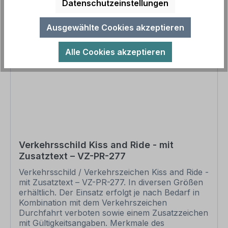
Datenschutzeinstellungen
Text- und Zeichenänderungen oder nach Ihrer
Vorgabe gelocht sind individuelle Schilder und
somit grundsätzlich vom Rückgaberecht
Ausgewählte Cookies akzeptieren
ausgeschlossen. Andere Zeichen, z.B. zur
Sicherheitskennzeichnung finden Sie in den
Alle Cookies akzeptieren
jeweiligen Kategorien, Übersichten aller
verfügbaren Zeichen in unserem Download-
Bereich.
Verkehrsschild Kiss and Ride - mit
Zusatztext – VZ-PR-277
Verkehrsschild / Verkehrszeichen Kiss and Ride -
mit Zusatztext – VZ-PR-277. In diversen Größen
erhältlich. Der Einsatz erfolgt je nach Bedarf in
Kombination mit dem Verkehrszeichen
Durchfahrt verboten sowie einem Zusatzzeichen
mit Gültigkeitsangaben. Merkmale des