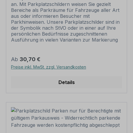
an. Mit Parkplatzschildern weisen Sie gezielt
Bereiche als Parkräume für Fahrzeuge aller Art
aus oder informieren Besucher mit
Parkhinweisen. Unsere Parkplatzschilder sind in
der Symbolik nach StVO oder in einer auf Ihre
persönlichen Bedürfnisse zugeschnittenen
Ausführung in vielen Varianten zur Markierung
von privaten Einzelparkplätzen wie auch
größeren Parkräumen oder Parkhäusern der
Städte, Gemeinden und Unternehmen erhältlich.
Regulärer Preis:
Ab
30,70 €
Die quadratische Schildervariante kann als
Preise inkl. MwSt. zzgl. Versandkosten
Einzelschild zum Einsatz kommen oder in
Kombination mit anderen Schildern. Merkmale
des Parkplatzschildes /
Details
Parkplatzhinweises Kasse - Bitte melden Sie sich
hier an – P-Q-20: Material: Aluminium 2 mm
Ausführung: standard weiß. Alternative
Ausführungen sind möglich. Abmessungen:
420 x 420 mm 600 x 600 mm 840 x 840 mm
Verarbeitung: rechteckig beschnitten mit
abgerundeten Ecken. Der Eckenradius ist
größenabhängig. Verpackungseinheiten: 1