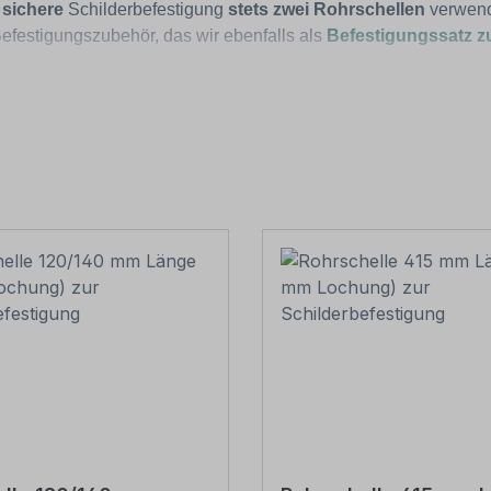
e
sichere
Schilderbefestigung
stets zwei Rohrschellen
verwende
festigungszubehör, das wir ebenfalls als
Befestigungssatz 
ten, diese
unbedingt
mit dem
eingeschobenen Erdanker
(mitg
tons, dass sich der Rohrpfosten verdrehen läßt.