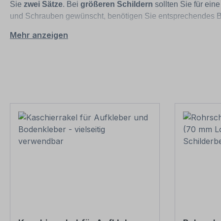
Sie
zwei Sätze
. Bei
größeren Schildern
sollten Sie für ein
und Schrauben gewünscht, benötigen Sie entsprechendes Be
Mehr anzeigen
Beachten Sie bitte auch, dass beim Aufstellen von Rohrpfos
müssen. Der Erdanker verhindert nach dem Aushärten des Be