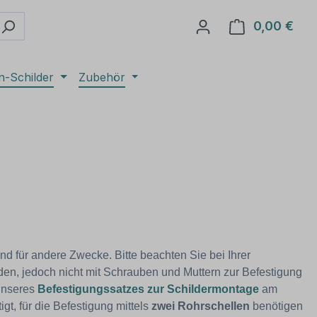
0,00 €
Ware
n-Schilder
Zubehör
und
für andere Zwecke. Bitte beachten Sie bei Ihrer
den, jedoch nicht mit Schrauben und Muttern zur Befestigung
 unseres
Befestigungssatzes zur Schildermontage
am
gt, für die Befestigung mittels
zwei Rohrschellen
benötigen