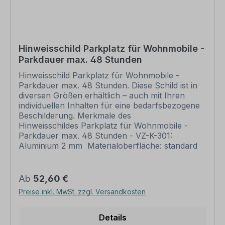
Bitte beachten Sie
, dass unsere Kombinationsschilder
für Parkplätze nur für eine Beschilderung auf
Betriebsgrundstücken und privaten Liegenschaften
eingesetzt werden können, nicht im öffentlichen
Hinweisschild Parkplatz für Wohnmobile -
Straßenverkehr.
Parkdauer max. 48 Stunden
Hinweisschild Parkplatz für Wohnmobile -
Parkdauer max. 48 Stunden. Diese Schild ist in
Bitte beachten Sie vor Ihrer Bestellung unsere
diversen Größen erhältlich – auch mit Ihren
Informationen zur Materialwahl, sofern bei Ihrem
individuellen Inhalten für eine bedarfsbezogene
Wunschartikel mehrere Druckmaterialien zur Auswahl
Beschilderung. Merkmale des
stehen, sowie zur Druckveredlung
.
Hinweisschildes Parkplatz für Wohnmobile -
Parkdauer max. 48 Stunden - VZ-K-301:
Aluminium 2 mm Materialoberfläche: standard
Information ansehen
weiß oder reflektierend (RA 1) Abmessungen:
400 x 600 mm 500 x 750 mm 600 x 900 mm
Verarbeitung: rechteckig beschnitten mit
Regulärer Preis:
Ab
52,60 €
abgerundeten Ecken Verpackungseinheiten: 1
Preise inkl. MwSt. zzgl. Versandkosten
Schild Bitte beachten Sie: Dieses Schild kann
unverändert gemäß der Artikelabbildung oder
mit individuellen Attributen bestellt werden.
Details