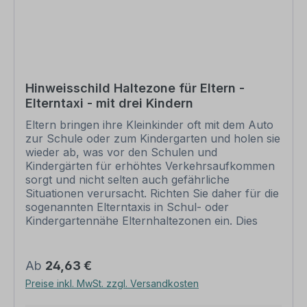
Sie: Dieses Schild kann unverändert gemäß der
Artikelabbildung oder mit individuellen Attributen
bestellt werden. Wünschen Sie einen
individuellen Text, geben Sie diesen in das
Eingabefeld auf dieser Seite ein. Nach Ihrer
Bestellung setzen wir Ihre Wünsche um und
Hinweisschild Haltezone für Eltern -
übermittelt Ihnen eine Korrekturdatei zur
Elterntaxi - mit drei Kindern
Ansicht. Bitte prüfen Sie die Inhalte dieser
Korrektur auf Fehler und erteilen uns, sofern
Eltern bringen ihre Kleinkinder oft mit dem Auto
alles in Ordnung ist, unbedingt die Druckfreigabe.
zur Schule oder zum Kindergarten und holen sie
Ihr Schild oder Aufkleber kann erst dann
wieder ab, was vor den Schulen und
produziert werden, wenn uns Ihre
Kindergärten für erhöhtes Verkehrsaufkommen
Druckfreigabe vorliegt. Schilder mit Text- und
sorgt und nicht selten auch gefährliche
Zeichenänderungen oder nach Ihrer Vorgabe
Situationen verursacht. Richten Sie daher für die
gelocht sind individuelle Schilder und somit
sogenannten Elterntaxis in Schul- oder
grundsätzlich vom Rückgaberecht
Kindergartennähe Elternhaltezonen ein. Dies
ausgeschlossen. Weitere Kombinationsschilder,
reduziert den Verkehr vor Schulen und
z.B. zur Sicherheitskennzeichnung sowie eine
Kindergärten und reduziert die Gefahr von
Übersicht aller verfügbaren Zeichen finden Sie
Unfällen. Wir führen diverse Schilder in
Regulärer Preis:
Ab
24,63 €
in unserem Download-Bereich.
verschiedenen Größen und Farbvarianten zum
Preise inkl. MwSt. zzgl. Versandkosten
Thema "Elterntaxi" – auch mit individuellen, an
Ihre Bedürfnisse angepassten Textinhalten.