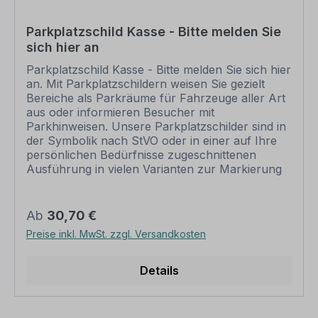
kann nur mit individuellen Attributen bestellt
werden. Wünschen Sie einen individuellen Text,
Parkplatzschild Kasse - Bitte melden Sie
geben Sie diesen in das Eingabefeld auf dieser
sich hier an
Seite ein. Ihr Logo können Sie ebenfalls
hochladen. Nach Ihrer Bestellung setzen wir
Parkplatzschild Kasse - Bitte melden Sie sich hier
Ihre Wünsche um und übermittelt Ihnen eine
an. Mit Parkplatzschildern weisen Sie gezielt
Korrekturdatei zur Ansicht. Bitte prüfen Sie die
Bereiche als Parkräume für Fahrzeuge aller Art
Inhalte dieser Korrektur auf Fehler und erteilen
aus oder informieren Besucher mit
uns, sofern alles in Ordnung ist, unbedingt die
Parkhinweisen. Unsere Parkplatzschilder sind in
Druckfreigabe. Ihr Schild kann erst dann
der Symbolik nach StVO oder in einer auf Ihre
produziert werden, wenn uns Ihre
persönlichen Bedürfnisse zugeschnittenen
Druckfreigabe vorliegt. Schilder mit Text- und
Ausführung in vielen Varianten zur Markierung
Zeichenänderungen oder nach Ihrer Vorgabe
von privaten Einzelparkplätzen wie auch
gelocht sind individuelle Schilder und somit
größeren Parkräumen oder Parkhäusern der
grundsätzlich vom Rückgaberecht
Städte, Gemeinden und Unternehmen erhältlich.
Regulärer Preis:
Ab
30,70 €
ausgeschlossen.
Die quadratische Schildervariante kann als
Preise inkl. MwSt. zzgl. Versandkosten
Einzelschild zum Einsatz kommen oder in
Kombination mit anderen Schildern. Merkmale
des Parkplatzschildes /
Details
Parkplatzhinweises Kasse - Bitte melden Sie sich
hier an – P-Q-20: Material: Aluminium 2 mm
Ausführung: standard weiß. Alternative