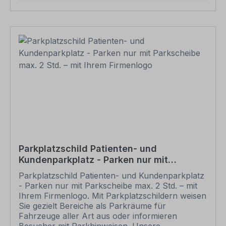
Wünschen Sie einen individuellen Text, geben
Sie diesen in das Eingabefeld auf dieser Seite ein.
Nach Ihrer Bestellung setzen wir Ihre Wünsche
um und übermittelt Ihnen eine Korrekturdatei zur
Ansicht. Bitte prüfen Sie die Inhalte dieser
Korrektur auf Fehler und erteilen uns, sofern
alles in Ordnung ist, unbedingt die Druckfreigabe.
Ihr Schild oder Aufkleber kann erst dann
produziert werden, wenn uns Ihre
Druckfreigabe vorliegt. Bitte beachten Sie, dass
bei individuellen Artikeln die angegebene
Lieferzeit erst nach erfolgter Druckfreigabe gilt.
Schilder mit Text- und Zeichenänderungen oder
nach Ihrer Vorgabe gelocht sind individuelle
Schilder und somit grundsätzlich vom
Parkplatzschild Patienten- und
Rückgaberecht ausgeschlossen.
Kundenparkplatz - Parken nur mit
Parkscheibe max. 2 Std. – mit Ihrem
Parkplatzschild Patienten- und Kundenparkplatz
Firmenlogo
- Parken nur mit Parkscheibe max. 2 Std. – mit
Ihrem Firmenlogo. Mit Parkplatzschildern weisen
Sie gezielt Bereiche als Parkräume für
Fahrzeuge aller Art aus oder informieren