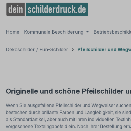
springen
Zur Hauptnavigation springen
Home
Kommunale Beschilderung
Betriebsbeschil
Dekoschilder / Fun-Schilder
Pfeilschilder und Weg
Originelle und schöne Pfeilschilder
Wenn Sie ausgefallene Pfeilschilder und Wegweiser suchen, w
bestechen durch brillante Farben und Langlebigkeit, sie s
als Standardartikel, aber auch mit Ihren individuellen Textin
vorgesehene Texteingabefeld ein. Nach Ihrer Bestellung erha