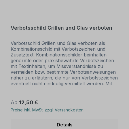
Informationen zur Materialwahl, sofern bei Ihrem
Wunschartikel mehrere Druckmaterialien zur Auswahl
stehen, sowie zur Druckveredlung.
Verbotsschild Grillen und Glas verboten
Information ansehen
Verbotsschild Grillen und Glas verboten als
Kombinationsschild mit Verbotszeichen und
Zusatztext. Kombinationsschilder beinhalten
genormte oder praxisbewährte Verbotszeichen
mit Textinhalten, um Missverständnisse zu
vermeiden bzw. bestimmte Verbotsanweisungen
näher zu erläutern, die nur von Verbotsszeichen
eventuell nicht eindeutig vermittelt werden. Mit
einem Kombinationsschild, dem richtigen
Verbotszeichen und einem aussagekräftigen Text
beugen Sie jeglicher Fehlinterpretation des
Regulärer Preis:
Ab
12,50 €
Verbotsschildes eindeutig vor. Merkmale des
Preise inkl. MwSt. zzgl. Versandkosten
Verbotsschildes Grillen und Glas verboten - VBT-
413-K: Ausführung: Material: Aluminium 2 mm
Materialoberfläche: standard weiß oder
Details