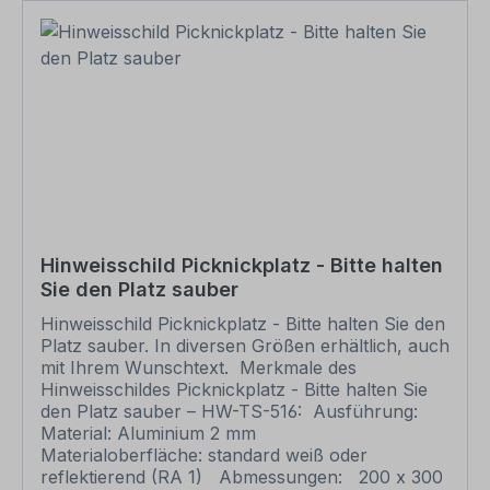
um und übermittelt Ihnen eine Korrekturdatei zur
Ansicht. Bitte prüfen Sie die Inhalte dieser
Korrektur auf Fehler und erteilen uns, sofern
alles in Ordnung ist, unbedingt die Druckfreigabe.
Ihr Schild oder Aufkleber kann erst dann
produziert werden, wenn uns Ihre
Druckfreigabe vorliegt. Bitte beachten Sie, dass
bei individuellen Artikeln die angegebene
Lieferzeit erst nach erfolgter Druckfreigabe gilt.
Schilder mit Text- und Zeichenänderungen oder
nach Ihrer Vorgabe gelocht sind individuelle
Schilder und somit grundsätzlich vom
Hinweisschild Picknickplatz - Bitte halten
Rückgaberecht ausgeschlossen.
Sie den Platz sauber
Hinweisschild Picknickplatz - Bitte halten Sie den
Platz sauber. In diversen Größen erhältlich, auch
mit Ihrem Wunschtext. Merkmale des
Hinweisschildes Picknickplatz - Bitte halten Sie
den Platz sauber – HW-TS-516: Ausführung:
Material: Aluminium 2 mm
Materialoberfläche: standard weiß oder
reflektierend (RA 1) Abmessungen: 200 x 300