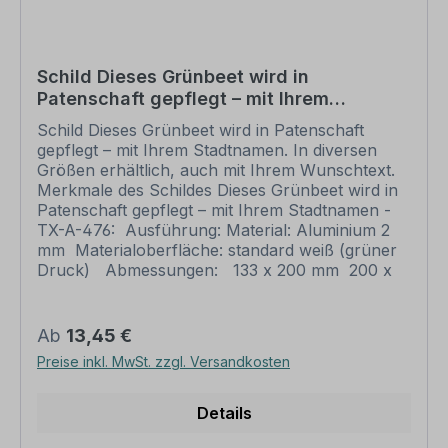
uns Ihre hochwertige Daten. Auf Wunsch,
können auch andere Verbotszeichen platziert
werden. Nach Ihrer Bestellung setzen wir Ihre
Wünsche um und übermittelt Ihnen eine
Schild Dieses Grünbeet wird in
Korrekturdatei zur Ansicht. Bitte prüfen Sie die
Patenschaft gepflegt – mit Ihrem
Inhalte dieser Korrektur auf Fehler und erteilen
Stadtnamen
uns, sofern alles in Ordnung ist, unbedingt die
Schild Dieses Grünbeet wird in Patenschaft
Druckfreigabe. Ihr Schild kann erst dann
gepflegt – mit Ihrem Stadtnamen. In diversen
produziert werden, wenn uns Ihre
Größen erhältlich, auch mit Ihrem Wunschtext.
Druckfreigabe vorliegt. Bitte beachten Sie, dass
Merkmale des Schildes Dieses Grünbeet wird in
bei individuellen Artikeln die angegebene
Patenschaft gepflegt – mit Ihrem Stadtnamen -
Lieferzeit erst nach erfolgter Druckfreigabe gilt.
TX-A-476: Ausführung: Material: Aluminium 2
Schilder mit Text- und Zeichenänderungen oder
mm Materialoberfläche: standard weiß (grüner
nach Ihrer Vorgabe gelocht sind individuelle
Druck) Abmessungen: 133 x 200 mm 200 x
Schilder und somit grundsätzlich vom
300 mm 300 x 450 mm 400 x 600 mm 500 x
Rückgaberecht ausgeschlossen.
750 mm 600 x 900 mm
Verarbeitung: rechteckig beschnitten mit
Regulärer Preis:
Ab
13,45 €
abgerundeten Ecken Verpackungseinheiten: 1
Preise inkl. MwSt. zzgl. Versandkosten
Schild Bitte beachten Sie: Dieses Schild kann
nur mit individuellen Attributen bestellt werden.
Geben Sie Ihren Wunschtext/Stadtnamen in das
Details
Eingabefeld auf dieser Seite ein. Nach Ihrer