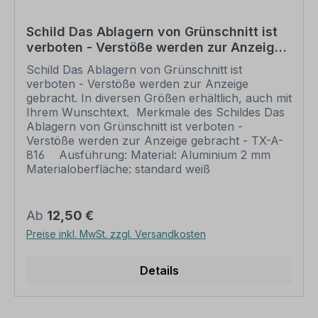
Schilder und somit grundsätzlich vom
Rückgaberecht ausgeschlossen.
Schild Das Ablagern von Grünschnitt ist
verboten - Verstöße werden zur Anzeige
gebracht
Schild Das Ablagern von Grünschnitt ist
verboten - Verstöße werden zur Anzeige
gebracht. In diversen Größen erhältlich, auch mit
Ihrem Wunschtext. Merkmale des Schildes Das
Ablagern von Grünschnitt ist verboten -
Verstöße werden zur Anzeige gebracht - TX-A-
816 Ausführung: Material: Aluminium 2 mm
Materialoberfläche: standard weiß
Abmessungen: 200 x 300 mm 300 x 450 mm
400 x 600 mm 500 x 750 mm 600 x 900 mm
Verarbeitung: rechteckig beschnitten mit
Regulärer Preis:
Ab
12,50 €
abgerundeten Ecken Verpackungseinheiten: 1
Preise inkl. MwSt. zzgl. Versandkosten
Schild Bitte beachten Sie: Dieses Schild kann
unverändert gemäß der Artikelabbildung oder
mit individuellen Attributen bestellt werden.
Details
Wünschen Sie einen individuellen Text, geben
Sie diesen in das Eingabefeld auf dieser Seite ein.
Nach Ihrer Bestellung setzen wir Ihre Wünsche