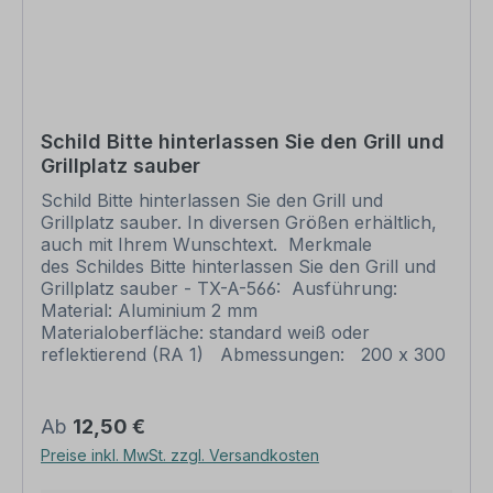
bei individuellen Artikeln die angegebene
Lieferzeit erst nach erfolgter Druckfreigabe gilt.
Schilder mit Text- und Zeichenänderungen oder
nach Ihrer Vorgabe gelocht sind individuelle
Schilder und somit grundsätzlich vom
Rückgaberecht ausgeschlossen.
Schild Bitte hinterlassen Sie den Grill und
Grillplatz sauber
Schild Bitte hinterlassen Sie den Grill und
Grillplatz sauber. In diversen Größen erhältlich,
auch mit Ihrem Wunschtext. Merkmale
des Schildes Bitte hinterlassen Sie den Grill und
Grillplatz sauber - TX-A-566: Ausführung:
Material: Aluminium 2 mm
Materialoberfläche: standard weiß oder
reflektierend (RA 1) Abmessungen: 200 x 300
mm 300 x 450 mm 400 x 600 mm 500 x 750
mm 600 x 900 mm Verarbeitung: rechteckig
beschnitten mit abgerundeten Ecken
Regulärer Preis:
Ab
12,50 €
Verpackungseinheiten: 1 Schild Bitte beachten
Preise inkl. MwSt. zzgl. Versandkosten
Sie: Dieses Schild kann unverändert gemäß der
Artikelabbildung oder mit individuellen Attributen