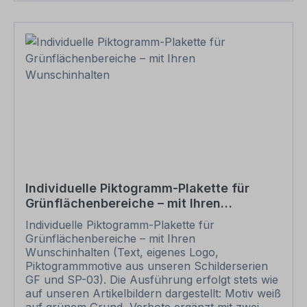
Bestellung setzen wir Ihre Wünsche um und
übermittelt Ihnen eine Korrekturdatei zur
Ansicht. Bitte prüfen Sie die Inhalte dieser
Korrektur auf Fehler und erteilen uns, sofern
alles in Ordnung ist, unbedingt die Druckfreigabe.
Ihr Schild oder Aufkleber kann erst dann
produziert werden, wenn uns Ihre
Druckfreigabe vorliegt. Bitte beachten Sie, dass
bei individuellen Artikeln die angegebene
Lieferzeit erst nach erfolgter Druckfreigabe gilt.
Schilder mit Text- und Zeichenänderungen oder
nach Ihrer Vorgabe gelocht sind individuelle
Schilder und somit grundsätzlich vom
Rückgaberecht ausgeschlossen.
Individuelle Piktogramm-Plakette für
Grünflächenbereiche – mit Ihren
Wunschinhalten
Individuelle Piktogramm-Plakette für
Grünflächenbereiche – mit Ihren
Wunschinhalten (Text, eigenes Logo,
Piktogrammmotive aus unseren Schilderserien
GF und SP-03). Die Ausführung erfolgt stets wie
auf unseren Artikelbildern dargestellt: Motiv weiß
auf grünem Grund, Verbote ergänzt mit zwei