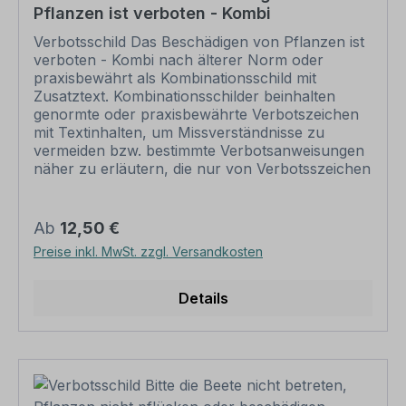
Pflanzen ist verboten - Kombi
Sie, dass für eine Wandbefestigung dieser Artikel
keine Schrauben und Dübel beinhaltet. Ebenso
Verbotsschild Das Beschädigen von Pflanzen ist
liegt dem Artikel keine Schnur, Draht u.ä. bei,
verboten - Kombi nach älterer Norm oder
wenn eine Lochung zum Abhängung gewünscht
praxisbewährt als Kombinationsschild mit
ist.
Zusatztext. Kombinationsschilder beinhalten
genormte oder praxisbewährte Verbotszeichen
mit Textinhalten, um Missverständnisse zu
vermeiden bzw. bestimmte Verbotsanweisungen
näher zu erläutern, die nur von Verbotsszeichen
eventuell nicht eindeutig vermittelt werden. Mit
einem Kombinationsschild, dem richtigen
Verbotszeichen und einem aussagekräftigen Text
Regulärer Preis:
Ab
12,50 €
beugen Sie jeglicher Fehlinterpretation des
Preise inkl. MwSt. zzgl. Versandkosten
Verbotsschildes eindeutig vor. Merkmale des
Verbotsschildes / Kombinationsschildes Das
Beschädigen von Pflanzen ist verboten - Kombi
Details
– VBT-379-K: Norm Verbotsszeichen: älter oder
praxisbewährt Material: Aluminium 2 mm
Ausführung: standard weiß, Verbotssymbol
rot/schwarz, schwarzer Text und Rahmen.
Alternative Ausführungen sind möglich.
Abmessungen: 300 x 200 mm 450 x 300 mm