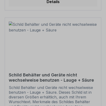
Wünschen Sie einen individuellen Text, geben
Details
Sie diesen in das Eingabefeld auf dieser Seite ein.
Nach Ihrer Bestellung setzen wir Ihre Wünsche
um und übermittelt Ihnen eine Korrekturdatei zur
Ansicht. Bitte prüfen Sie die Inhalte dieser
Korrektur auf Fehler und erteilen uns, sofern
alles in Ordnung ist, unbedingt die Druckfreigabe.
Ihr Schild oder Aufkleber kann erst dann
produziert werden, wenn uns Ihre
Druckfreigabe vorliegt. Bitte beachten Sie, dass
bei individuellen Artikeln die angegebene
Lieferzeit erst nach erfolgter Druckfreigabe gilt.
Schilder mit Text- und Zeichenänderungen oder
nach Ihrer Vorgabe gelocht sind individuelle
Schilder und somit grundsätzlich vom
Rückgaberecht ausgeschlossen.
Schild Behälter und Geräte nicht
wechselweise benutzen - Lauge + Säure
Schild Behälter und Geräte nicht wechselweise
benutzen - Lauge + Säure. Dieses Schild ist in
diversen Größen erhältlich, auch mit Ihrem
Wunschtext. Merkmale des Schildes Behälter