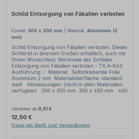
nach Ihrer Vorgabe gelocht sind individuelle
Schilder und somit grundsätzlich vom
Schild Entsorgung von Fäkalien verboten
Rückgaberecht ausgeschlossen. Bitte beachten
Sie, dass für eine Wandbefestigung dieser Artikel
keine Schrauben und Dübel beinhaltet. Ebenso
Format:
300 x 200 mm
|
Material:
Aluminium (2
liegt dem Artikel keine Schnur, Draht u.ä. bei,
mm)
wenn eine Lochung zum Abhängung gewünscht
Schild Entsorgung von Fäkalien verboten. Dieses
ist.
Schild ist in diversen Größen erhältlich, auch mit
Ihrem Wunschtext. Merkmale des Schildes
Entsorgung von Fäkalien verboten - TX-A-842:
Ausführung: - Material: Selbstklebende Folie
Aluminium 2 mm Materialoberfläche: standard
weiß Abmessungen: (nicht in allen Materialien
verfügbar) 200 x 300 mm 300 x 450 mm 400
x 600 mm 500 x 750 mm 600 x 900 mm
Verarbeitung: rechteckig beschnitten mit
abgerundeten oder spitzen Ecken je nach
Varianten ab
8,81 €
Druckmaterial. Verpackungseinheiten: 1
Regulärer Preis:
12,50 €
Hinweisschild Bitte beachten Sie: Dieses Schild
Preise inkl. MwSt. zzgl. Versandkosten
kann unverändert gemäß der Artikelabbildung
oder mit individuellen Attributen bestellt werden.