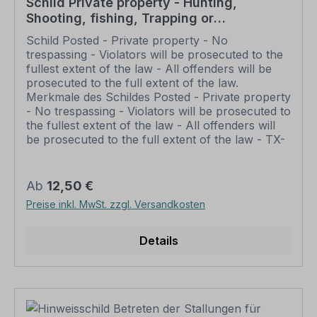
Schild Private property - Hunting,
Shooting, fishing, Trapping or
trespassing for any purpose is strictly
Schild Posted - Private property - No
forbidden - All offenders will be
trespassing - Violators will be prosecuted to the
prosecuted to the full extent of the law
fullest extent of the law - All offenders will be
prosecuted to the full extent of the law.
Merkmale des Schildes Posted - Private property
- No trespassing - Violators will be prosecuted to
the fullest extent of the law - All offenders will
be prosecuted to the full extent of the law - TX-
A-643: Ausführung: Material: Aluminium 2 mm
Materialoberfläche: standard weiß
Abmessungen: 200 x 300 mm 300 x 450 mm
Regulärer Preis:
Ab
12,50 €
400 x 600 mm 500 x 750 mm 600 x 900 mm
Preise inkl. MwSt. zzgl. Versandkosten
Verarbeitung: rechteckig beschnitten mit
abgerundeten Ecken Verpackungseinheiten: 1
Schild Bitte beachten Sie: Dieses Schild kann
Details
unverändert gemäß der Artikelabbildung oder
mit individuellen Attributen bestellt werden.
Wünschen Sie einen individuellen Text, geben
Sie diesen in das Eingabefeld auf dieser Seite ein.
Nach Ihrer Bestellung setzen wir Ihre Wünsche