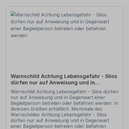
Bestellung setzen wir Ihre Wünsche um und
übermittelt Ihnen eine Korrekturdatei zur
Ansicht. Bitte prüfen Sie die Inhalte dieser
Korrektur auf Fehler und erteilen uns, sofern
alles in Ordnung ist, unbedingt die Druckfreigabe.
Ihr Schild oder Aufkleber kann erst dann
produziert werden, wenn uns Ihre
Druckfreigabe vorliegt. Bitte beachten Sie, dass
bei individuellen Artikeln die angegebene
Lieferzeit erst nach erfolgter Druckfreigabe gilt.
Schilder mit Text- und Zeichenänderungen oder
nach Ihrer Vorgabe gelocht sind individuelle
Schilder und somit grundsätzlich vom
Warnschild Achtung Lebensgefahr - Silos
Rückgaberecht ausgeschlossen. Bitte beachten
dürfen nur auf Anweisung und in
Sie, dass für eine Wandbefestigung dieser Artikel
Gegenwart einer Begleitperson betreten
keine Schrauben und Dübel beinhaltet. Ebenso
Warnschild Achtung Lebensgefahr - Silos dürfen
oder befahren werden
liegt dem Artikel keine Schnur, Draht u.ä. bei,
nur auf Anweisung und in Gegenwart einer
wenn eine Lochung zum Abhängung gewünscht
Begleitperson betreten oder befahren werden. In
ist.
diversen Größen erhältlich. Merkmale des
Warnschildes Achtung Lebensgefahr - Silos
dürfen nur auf Anweisung und in Gegenwart
einer Begleitperson betreten oder befahren