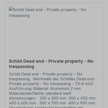
um und übermittelt Ihnen eine Korrekturdatei zur
Ansicht. Bitte prüfen Sie die Inhalte dieser
Korrektur auf Fehler und erteilen uns, sofern
alles in Ordnung ist, unbedingt die Druckfreigabe.
Ihr Schild oder Aufkleber kann erst dann
produziert werden, wenn uns Ihre
Druckfreigabe vorliegt. Bitte beachten Sie, dass
bei individuellen Artikeln die angegebene
Lieferzeit erst nach erfolgter Druckfreigabe gilt.
Schilder mit Text- und Zeichenänderungen oder
nach Ihrer Vorgabe gelocht sind individuelle
Schilder und somit grundsätzlich vom
Rückgaberecht ausgeschlossen.
Schild Dead end - Private property - No
trespassing
Schild Dead end - Private property - No
trespassing. Merkmale des Schildes Dead end -
Private property - No trespassing - TX-A-642:
Ausführung: Material: Aluminium 2 mm
Materialoberfläche: standard weiß
Abmessungen: 200 x 300 mm 300 x 450 mm
400 x 600 mm 500 x 750 mm 600 x 900 mm
Verarbeitung: rechteckig beschnitten mit