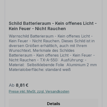
bei individuellen Artikeln die angegebene
Lieferzeit erst nach erfolgter Druckfreigabe gilt.
Schilder mit Text- und Zeichenänderungen oder
nach Ihrer Vorgabe gelocht sind individuelle
Schilder und somit grundsätzlich vom
Schild Batterieraum - Kein offenes Licht -
Rückgaberecht ausgeschlossen. Bitte beachten
Kein Feuer - Nicht Rauchen
Sie, dass für eine Wandbefestigung dieser Artikel
keine Schrauben und Dübel beinhaltet. Ebenso
Warnschild Batterieraum - Kein offenes Licht -
liegt dem Artikel keine Schnur, Draht u.ä. bei,
Kein Feuer - Nicht Rauchen. Dieses Schild ist in
wenn eine Lochung zum Abhängung gewünscht
diversen Größen erhältlich, auch mit Ihrem
ist.
Wunschtext. Merkmale des Schildes
Batterieraum - Kein offenes Licht - Kein Feuer -
Nicht Rauchen - TX-A-550: Ausführung: -
Material: Selbstklebende Folie Aluminium 2 mm
Materialoberfläche: standard weiß
Abmessungen: (nicht in allen Materialien
verfügbar) 200 x 300 mm 300 x 450 mm 400
x 600 mm 500 x 750 mm 600 x 900 mm
Regulärer Preis:
Ab
8,81 €
Verarbeitung: rechteckig beschnitten mit
Preise inkl. MwSt. zzgl. Versandkosten
abgerundeten oder spitzen Ecken je nach
Druckmaterial. Verpackungseinheiten: 1
Hinweisschild Bitte beachten Sie: Dieses Schild
Details