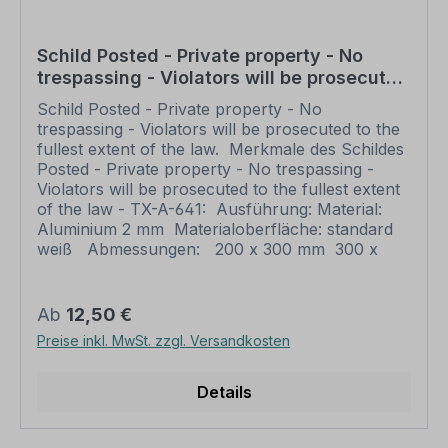
nach Ihrer Vorgabe gelocht sind individuelle
Schilder und somit grundsätzlich vom
Rückgaberecht ausgeschlossen.
Schild Posted - Private property - No
trespassing - Violators will be prosecuted
to the fullest extent of the law
Schild Posted - Private property - No
trespassing - Violators will be prosecuted to the
fullest extent of the law. Merkmale des Schildes
Posted - Private property - No trespassing -
Violators will be prosecuted to the fullest extent
of the law - TX-A-641: Ausführung: Material:
Aluminium 2 mm Materialoberfläche: standard
weiß Abmessungen: 200 x 300 mm 300 x
450 mm 400 x 600 mm 500 x 750 mm 600 x
900 mm Verarbeitung: rechteckig beschnitten
mit abgerundeten Ecken Verpackungseinheiten: 1
Regulärer Preis:
Ab
12,50 €
Schild Bitte beachten Sie: Dieses Schild kann
Preise inkl. MwSt. zzgl. Versandkosten
unverändert gemäß der Artikelabbildung oder
mit individuellen Attributen bestellt werden.
Wünschen Sie einen individuellen Text, geben
Details
Sie diesen in das Eingabefeld auf dieser Seite ein.
Nach Ihrer Bestellung setzen wir Ihre Wünsche