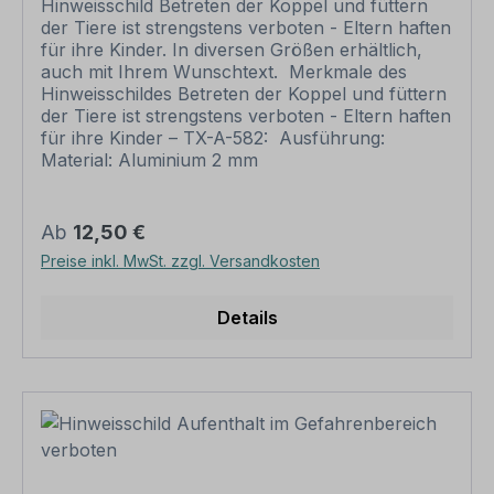
Hinweisschild Betreten der Koppel und füttern
keine Schrauben und Dübel beinhaltet. Ebenso
der Tiere ist strengstens verboten - Eltern haften
liegt dem Artikel keine Schnur, Draht u.ä. bei,
für ihre Kinder. In diversen Größen erhältlich,
wenn eine Lochung zum Abhängung gewünscht
auch mit Ihrem Wunschtext. Merkmale des
ist.
Hinweisschildes Betreten der Koppel und füttern
der Tiere ist strengstens verboten - Eltern haften
für ihre Kinder – TX-A-582: Ausführung:
Material: Aluminium 2 mm
Materialoberfläche: standard weiß oder
reflektierend (RA 1) Abmessungen: 200 x 300
mm 300 x 450 mm 400 x 600 mm 500 x 750
Regulärer Preis:
Ab
12,50 €
mm 600 x 900 mm Verarbeitung: rechteckig
Preise inkl. MwSt. zzgl. Versandkosten
beschnitten mit abgerundeten Ecken
Verpackungseinheiten: 1 Schild Bitte beachten
Sie: Dieses Schild kann unverändert gemäß der
Details
Artikelabbildung oder mit individuellen Attributen
bestellt werden. Wünschen Sie einen
individuellen Text, geben Sie diesen in das
Eingabefeld auf dieser Seite ein. Nach Ihrer
Bestellung setzen wir Ihre Wünsche um und
übermittelt Ihnen eine Korrekturdatei zur
Ansicht. Bitte prüfen Sie die Inhalte dieser
Korrektur auf Fehler und erteilen uns, sofern