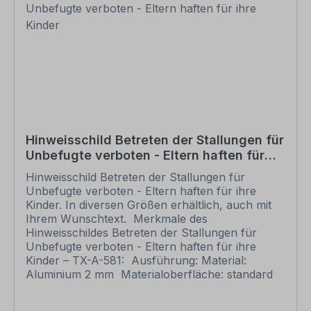
um und übermittelt Ihnen eine Korrekturdatei zur
Ansicht. Bitte prüfen Sie die Inhalte dieser
Korrektur auf Fehler und erteilen uns, sofern
alles in Ordnung ist, unbedingt die Druckfreigabe.
Ihr Schild oder Aufkleber kann erst dann
produziert werden, wenn uns Ihre
Druckfreigabe vorliegt. Bitte beachten Sie, dass
bei individuellen Artikeln die angegebene
Lieferzeit erst nach erfolgter Druckfreigabe gilt.
Schilder mit Text- und Zeichenänderungen oder
Hinweisschild Betreten der Stallungen für
nach Ihrer Vorgabe gelocht sind individuelle
Unbefugte verboten - Eltern haften für
Schilder und somit grundsätzlich vom
ihre Kinder
Rückgaberecht ausgeschlossen.
Hinweisschild Betreten der Stallungen für
Unbefugte verboten - Eltern haften für ihre
Kinder. In diversen Größen erhältlich, auch mit
Ihrem Wunschtext. Merkmale des
Hinweisschildes Betreten der Stallungen für
Unbefugte verboten - Eltern haften für ihre
Kinder – TX-A-581: Ausführung: Material:
Aluminium 2 mm Materialoberfläche: standard
weiß oder reflektierend (RA 1) Abmessungen:
200 x 300 mm 300 x 450 mm 400 x 600 mm