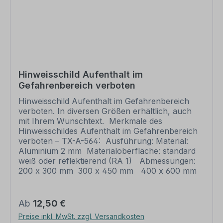
alles in Ordnung ist, unbedingt die Druckfreigabe.
Ihr Schild oder Aufkleber kann erst dann
produziert werden, wenn uns Ihre
Druckfreigabe vorliegt. Bitte beachten Sie, dass
bei individuellen Artikeln die angegebene
Lieferzeit erst nach erfolgter Druckfreigabe gilt.
Schilder mit Text- und Zeichenänderungen oder
Hinweisschild Aufenthalt im
nach Ihrer Vorgabe gelocht sind individuelle
Gefahrenbereich verboten
Schilder und somit grundsätzlich vom
Rückgaberecht ausgeschlossen. Bitte beachten
Hinweisschild Aufenthalt im Gefahrenbereich
Sie, dass für eine Wandbefestigung dieser Artikel
verboten. In diversen Größen erhältlich, auch
keine Schrauben und Dübel beinhaltet. Ebenso
mit Ihrem Wunschtext. Merkmale des
liegt dem Artikel keine Schnur, Draht u.ä. bei,
Hinweisschildes Aufenthalt im Gefahrenbereich
wenn eine Lochung zum Abhängung gewünscht
verboten – TX-A-564: Ausführung: Material:
ist.
Aluminium 2 mm Materialoberfläche: standard
weiß oder reflektierend (RA 1) Abmessungen:
200 x 300 mm 300 x 450 mm 400 x 600 mm
500 x 750 mm 600 x 900 mm
Verarbeitung: rechteckig beschnitten mit
abgerundeten Ecken Verpackungseinheiten: 1
Regulärer Preis:
Ab
12,50 €
Schild Bitte beachten Sie: Dieses Schild kann
Preise inkl. MwSt. zzgl. Versandkosten
unverändert gemäß der Artikelabbildung oder