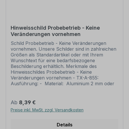
Bitte beachten Sie vor Ihrer Bestellung auch unsere
Informationen zur Materialwahl, sofern bei Ihrem
Wunschartikel mehrere Druckmaterialien zur Auswahl
stehen, sowie zur Druckveredlung
.
Hinweisschild Probebetrieb - Keine
Veränderungen vornehmen
Information ansehen
Schild Probebetrieb - Keine Veränderungen
vornehmen. Unsere Schilder sind in zahlreichen
Größen als Standardartikel oder mit Ihrem
Wunschtext für eine bedarfsbezogene
Beschilderung erhältlich. Merkmale des
Hinweisschildes Probebetrieb - Keine
Veränderungen vornehmen - TX-A-855:
Ausführung: - Material: Aluminium 2 mm oder
selbstklebende Folie
Materialoberfläche: standard weiß
Abmessungen (Aufkleber nicht in allen Größen
Regulärer Preis:
Ab
8,39 €
erhältlich): 300 x 150 mm 400 x 200 mm 600
Preise inkl. MwSt. zzgl. Versandkosten
x 300 mm 800 x 400 mm 980 x 490 mm
Verarbeitung: rechteckig beschnitten mit
abgerundeten Ecken. Verpackungseinheiten: 1
Details