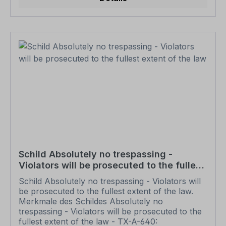
Hinweisschild Bitte beachten Sie: Dieses Schild
kann unverändert gemäß der Artikelabbildung
oder mit individuellen Attributen bestellt werden.
Wünschen Sie einen individuellen Text, geben
Sie diesen in das Eingabefeld auf dieser Seite ein.
Nach Ihrer Bestellung setzen wir Ihre Wünsche
um und übermittelt Ihnen eine Korrekturdatei zur
Ansicht. Bitte prüfen Sie die Inhalte dieser
Korrektur auf Fehler und erteilen uns, sofern
alles in Ordnung ist, unbedingt die Druckfreigabe.
Ihr Schild oder Aufkleber kann erst dann
produziert werden, wenn uns Ihre
Druckfreigabe vorliegt. Bitte beachten Sie, dass
bei individuellen Artikeln die angegebene
Lieferzeit erst nach erfolgter Druckfreigabe gilt.
Schild Absolutely no trespassing -
Schilder mit Text- und Zeichenänderungen oder
Violators will be prosecuted to the fullest
nach Ihrer Vorgabe gelocht sind individuelle
extent of the law
Schilder und somit grundsätzlich vom
Schild Absolutely no trespassing - Violators will
Rückgaberecht ausgeschlossen.
be prosecuted to the fullest extent of the law.
Merkmale des Schildes Absolutely no
trespassing - Violators will be prosecuted to the
fullest extent of the law - TX-A-640: