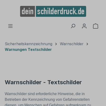
alt springen
Ware
Sicherheitskennzeichnung
Warnschilder
Warnungen Textschilder
Warnschilder - Textschilder
Warnschilder sind erforderliche Hinweise, die in
Betrieben der Kennzeichnung von Gefahrenstellen
dienen, um Menschen auf Gefahren aufmerksam zu