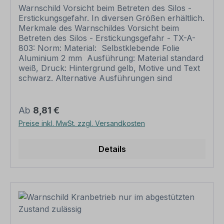
Schilder und somit grundsätzlich vom
Warnschild Vorsicht beim Betreten des Silos -
Rückgaberecht ausgeschlossen. Weitere
Erstickungsgefahr. In diversen Größen erhältlich.
Informationen zu Warnschildern, Warnzeichen
Merkmale des Warnschildes Vorsicht beim
und zur Sicherheitskennzeichnung sowie eine
Betreten des Silos - Erstickungsgefahr - TX-A-
Übersicht aller verfügbaren Warnzeichen finden
803: Norm: Material: Selbstklebende Folie
Sie in unserem Download-Bereich.
Aluminium 2 mm Ausführung: Material standard
weiß, Druck: Hintergrund gelb, Motive und Text
schwarz. Alternative Ausführungen sind
möglich. Abmessungen: (nicht in allen
Materialien verfügbar) 200 x 300 mm 300 x
450 mm 400 x 600 mm 500 x 750 mm 600 x
Regulärer Preis:
Ab
8,81 €
900 mm Verarbeitung: rechteckig beschnitten
Preise inkl. MwSt. zzgl. Versandkosten
mit abgerundeten oder spitzen Ecken je nach
Druckmaterial. Verpackungseinheiten: 1
Hinweisschild Bitte beachten Sie: Dieses
Details
Hinweisschild kann unverändert gemäß der
Artikelabbildung oder mit individuellen Attributen
bestellt werden. Wünschen Sie einen
individuellen Text, geben Sie diesen in das
Eingabefeld auf dieser Seite ein. Nach Ihrer
Bestellung setzen wir Ihre Wünsche um und
übermittelt Ihnen eine Korrekturdatei zur