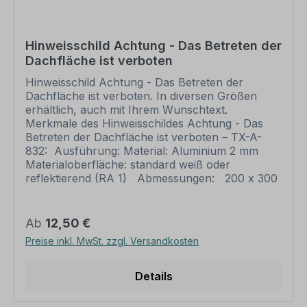
bei individuellen Artikeln die angegebene
Lieferzeit erst nach erfolgter Druckfreigabe gilt.
Schilder mit Text- und Zeichenänderungen oder
Hinweisschild Achtung - Das Betreten der
nach Ihrer Vorgabe gelocht sind individuelle
Dachfläche ist verboten
Schilder und somit grundsätzlich vom
Rückgaberecht ausgeschlossen.
Hinweisschild Achtung - Das Betreten der
Dachfläche ist verboten. In diversen Größen
erhältlich, auch mit Ihrem Wunschtext.
Merkmale des Hinweisschildes Achtung - Das
Betreten der Dachfläche ist verboten – TX-A-
832: Ausführung: Material: Aluminium 2 mm
Materialoberfläche: standard weiß oder
reflektierend (RA 1) Abmessungen: 200 x 300
mm 300 x 450 mm 400 x 600 mm 500 x 750
mm 600 x 900 mm Verarbeitung: rechteckig
beschnitten mit abgerundeten Ecken
Regulärer Preis:
Ab
12,50 €
Verpackungseinheiten: 1 Schild Bitte beachten
Preise inkl. MwSt. zzgl. Versandkosten
Sie: Dieses Schild kann unverändert gemäß der
Artikelabbildung oder mit individuellen Attributen
bestellt werden. Wünschen Sie einen
Details
individuellen Text, geben Sie diesen in das
Eingabefeld auf dieser Seite ein. Nach Ihrer