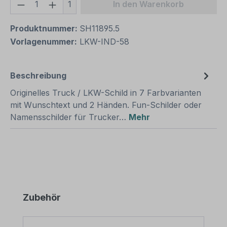
Produkt Anzahl: Gib den gewünschten We
1
In den Warenkorb
Produktnummer:
SH11895.5
Vorlagenummer:
LKW-IND-58
Beschreibung
Originelles Truck / LKW-Schild in 7 Farbvarianten
mit Wunschtext und 2 Händen. Fun-Schilder oder
Namensschilder für Trucker…
Mehr
Produktgalerie überspringen
Zubehör