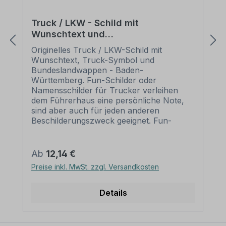
Truck / LKW - Schild mit
Wunschtext und
Bundeslandwappen - Baden-
Originelles Truck / LKW-Schild mit
Württemberg
Wunschtext, Truck-Symbol und
Bundeslandwappen - Baden-
Württemberg. Fun-Schilder oder
Namensschilder für Trucker verleihen
dem Führerhaus eine persönliche Note,
sind aber auch für jeden anderen
Beschilderungszweck geeignet. Fun-
Schilder sind Schilder der etwas anderen
Art. Sie sind humorvoll, manchmal ein
wenig derb, heben sich aber von
Regulärer Preis:
Ab
12,14 €
herkömmlichen Schildern deutlich ab.
Preise inkl. MwSt. zzgl. Versandkosten
Fun-Schilder oder Dekoschilder sind
originelle Geschenke und aufgrund der
Möglichkeit der Individuallisierung sehr
Details
persönlich. Merkmale des Fun - Schildes
/ Truck / LKW-Schildes mit
Wunschtext, Truck-Symbol und