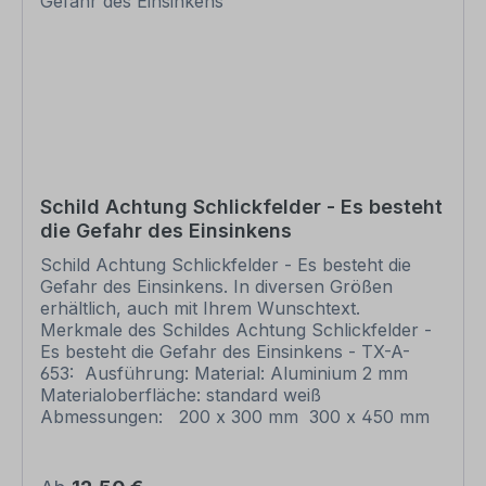
Sie diesen in das Eingabefeld auf dieser Seite ein.
Nach Ihrer Bestellung setzen wir Ihre Wünsche
um und übermittelt Ihnen eine Korrekturdatei zur
Ansicht. Bitte prüfen Sie die Inhalte dieser
Korrektur auf Fehler und erteilen uns, sofern
alles in Ordnung ist, unbedingt die Druckfreigabe.
Ihr Schild oder Aufkleber kann erst dann
produziert werden, wenn uns Ihre
Druckfreigabe vorliegt. Bitte beachten Sie, dass
Schild Achtung Schlickfelder - Es besteht
bei individuellen Artikeln die angegebene
die Gefahr des Einsinkens
Lieferzeit erst nach erfolgter Druckfreigabe gilt.
Schilder mit Text- und Zeichenänderungen oder
Schild Achtung Schlickfelder - Es besteht die
nach Ihrer Vorgabe gelocht sind individuelle
Gefahr des Einsinkens. In diversen Größen
Schilder und somit grundsätzlich vom
erhältlich, auch mit Ihrem Wunschtext.
Rückgaberecht ausgeschlossen.
Merkmale des Schildes Achtung Schlickfelder -
Es besteht die Gefahr des Einsinkens - TX-A-
653: Ausführung: Material: Aluminium 2 mm
Materialoberfläche: standard weiß
Abmessungen: 200 x 300 mm 300 x 450 mm
400 x 600 mm 500 x 750 mm 600 x 900 mm
Verarbeitung: rechteckig beschnitten mit
abgerundeten Ecken Verpackungseinheiten: 1