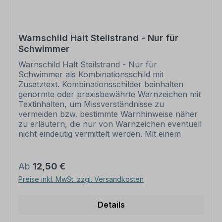
übermittelt Ihnen eine Korrekturdatei zur
Ansicht. Bitte prüfen Sie die Inhalte dieser
Korrektur auf Fehler und erteilen uns, sofern
alles in Ordnung ist, unbedingt die Druckfreigabe.
Warnschild Halt Steilstrand - Nur für
Ihr Schild oder Aufkleber kann erst dann
Schwimmer
produziert werden, wenn uns Ihre
Druckfreigabe vorliegt. Bitte beachten Sie, dass
Warnschild Halt Steilstrand - Nur für
bei individuellen Artikeln die angegebene
Schwimmer als Kombinationsschild mit
Lieferzeit erst nach erfolgter Druckfreigabe gilt.
Zusatztext. Kombinationsschilder beinhalten
Schilder mit Text- und Zeichenänderungen oder
genormte oder praxisbewährte Warnzeichen mit
nach Ihrer Vorgabe gelocht sind individuelle
Textinhalten, um Missverständnisse zu
Schilder und somit grundsätzlich vom
vermeiden bzw. bestimmte Warnhinweise näher
Rückgaberecht ausgeschlossen.
zu erläutern, die nur von Warnzeichen eventuell
nicht eindeutig vermittelt werden. Mit einem
Kombinationsschild, dem richtigen Warnzeichen
und einem aussagekräftigen Text beugen Sie
jeglicher Fehlinterpretation des Warnschildes
Regulärer Preis:
Ab
12,50 €
eindeutig vor. Merkmale des Warnschildes /
Preise inkl. MwSt. zzgl. Versandkosten
Kombinationsschildes Halt Steilstrand - Nur für
Schwimmer - Kombi - BR-S-19: Format:
Hochformat Norm Warnzeichen: praxisbewährt
Details
Material: Aluminium 2 mm