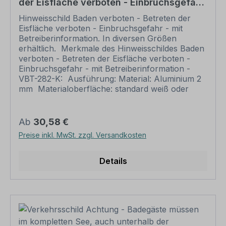
der Eisfläche verboten - Einbruchsgefahr
- mit Betreiberinformation
Hinweisschild Baden verboten - Betreten der
Eisfläche verboten - Einbruchsgefahr - mit
Betreiberinformation. In diversen Größen
erhältlich. Merkmale des Hinweisschildes Baden
verboten - Betreten der Eisfläche verboten -
Einbruchsgefahr - mit Betreiberinformation -
VBT-282-K: Ausführung: Material: Aluminium 2
mm Materialoberfläche: standard weiß oder
reflektierend (RA 1) Abmessungen: 300 x 450
mm 400 x 600 mm 500 x 750 mm 600 x 900
mm Verarbeitung: rechteckig beschnitten mit
Regulärer Preis:
Ab
30,58 €
abgerundeten Ecken Verpackungseinheiten: 1
Preise inkl. MwSt. zzgl. Versandkosten
Schild Bitte beachten Sie: Dieses Schild kann
nur mit individuellen Attributen bestellt werden.
Geben Sie Ihren Wunschtext in das Eingabefeld
Details
auf dieser Seite ein. Wünschen Sie die
Platzierung eines Logo, übermittelt Sie uns Ihre
hochwertige Daten nach der Bestellung Nach
Ihrer Bestellung setzen wir Ihre Wünsche um
und übermittelt Ihnen eine Korrekturdatei zur
Ansicht. Bitte prüfen Sie die Inhalte dieser