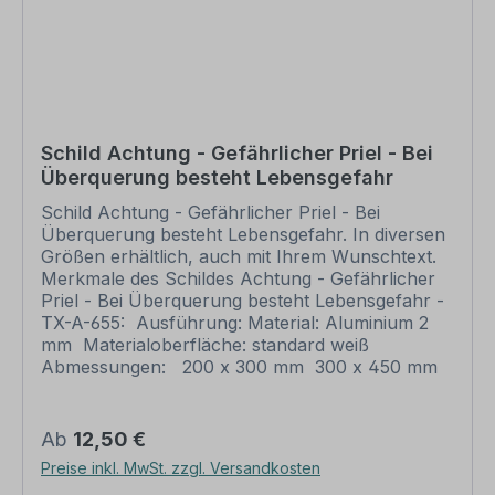
Ansicht. Bitte prüfen Sie die Inhalte dieser
Korrektur auf Fehler und erteilen uns, sofern
alles in Ordnung ist, unbedingt die Druckfreigabe.
Ihr Schild oder Aufkleber kann erst dann
produziert werden, wenn uns Ihre
Druckfreigabe vorliegt. Bitte beachten Sie, dass
bei individuellen Artikeln die angegebene
Schild Achtung - Gefährlicher Priel - Bei
Lieferzeit erst nach erfolgter Druckfreigabe gilt.
Überquerung besteht Lebensgefahr
Schilder mit Text- und Zeichenänderungen oder
nach Ihrer Vorgabe gelocht sind individuelle
Schild Achtung - Gefährlicher Priel - Bei
Schilder und somit grundsätzlich vom
Überquerung besteht Lebensgefahr. In diversen
Rückgaberecht ausgeschlossen.
Größen erhältlich, auch mit Ihrem Wunschtext.
Merkmale des Schildes Achtung - Gefährlicher
Priel - Bei Überquerung besteht Lebensgefahr -
TX-A-655: Ausführung: Material: Aluminium 2
mm Materialoberfläche: standard weiß
Abmessungen: 200 x 300 mm 300 x 450 mm
400 x 600 mm 500 x 750 mm 600 x 900 mm
Verarbeitung: rechteckig beschnitten mit
abgerundeten Ecken Verpackungseinheiten: 1
Regulärer Preis:
Ab
12,50 €
Schild Bitte beachten Sie: Dieses Schild kann
Preise inkl. MwSt. zzgl. Versandkosten
unverändert gemäß der Artikelabbildung oder