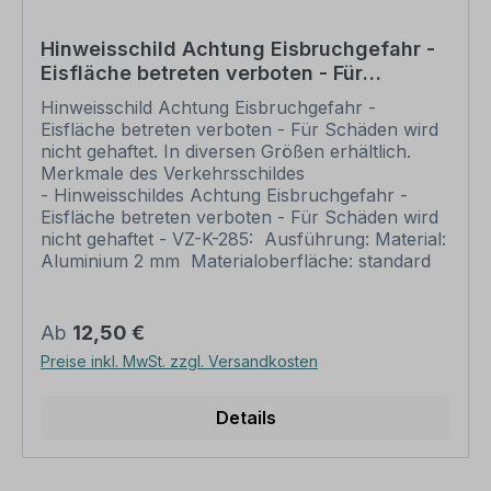
Lieferzeit erst nach erfolgter Druckfreigabe gilt.
Schilder mit Text- und Zeichenänderungen oder
Hinweisschild Achtung Eisbruchgefahr -
nach Ihrer Vorgabe gelocht sind individuelle
Eisfläche betreten verboten - Für
Schilder und somit grundsätzlich vom
Schäden wird nicht gehaftet
Rückgaberecht ausgeschlossen.
Hinweisschild Achtung Eisbruchgefahr -
Eisfläche betreten verboten - Für Schäden wird
nicht gehaftet. In diversen Größen erhältlich.
Merkmale des Verkehrsschildes
- Hinweisschildes Achtung Eisbruchgefahr -
Eisfläche betreten verboten - Für Schäden wird
nicht gehaftet - VZ-K-285: Ausführung: Material:
Aluminium 2 mm Materialoberfläche: standard
weiß oder reflektierend (RA 1) Abmessungen:
200 x 300 mm 300 x 450 mm 400 x 600 mm
500 x 750 mm 600 x 900 mm
Regulärer Preis:
Ab
12,50 €
Verarbeitung: rechteckig beschnitten mit
Preise inkl. MwSt. zzgl. Versandkosten
abgerundeten Ecken Verpackungseinheiten: 1
Schild Bitte beachten Sie: Dieses Schild kann
unverändert gemäß der Artikelabbildung oder
Details
mit individuellen Attributen bestellt werden.
Wünschen Sie einen individuellen Text, geben
Sie diesen in das Eingabefeld auf dieser Seite ein.