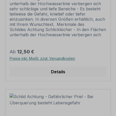
Bereiche
unterhalb der Hochwasserlinie verbergen sich
sehr schlickige und tiefe Bereiche - Es besteht
teilweise die Gefahr, knietief oder tiefer
einzusinken. In diversen Größen erhältlich, auch
mit Ihrem Wunschtext. Merkmale des
Schildes Achtung Schlicklöcher - In den Flächen
unterhalb der Hochwasserlinie verbergen sich
sehr schlickige und tiefe Bereiche - Es besteht
teilweise die Gefahr, knietief oder tiefer
einzusinken - TX-A-654: Ausführung: Material:
Regulärer Preis:
Ab
12,50 €
Aluminium 2 mm Materialoberfläche: standard
Preise inkl. MwSt. zzgl. Versandkosten
weiß Abmessungen: 200 x 300 mm 300 x
450 mm 400 x 600 mm 500 x 750 mm 600 x
900 mm Verarbeitung: rechteckig beschnitten
Details
mit abgerundeten Ecken Verpackungseinheiten: 1
Schild Bitte beachten Sie: Dieses Schild kann
unverändert gemäß der Artikelabbildung oder
mit individuellen Attributen bestellt werden.
Wünschen Sie einen individuellen Text, geben
Sie diesen in das Eingabefeld auf dieser Seite ein.
Nach Ihrer Bestellung setzen wir Ihre Wünsche
um und übermittelt Ihnen eine Korrekturdatei zur