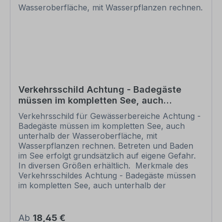
Korrektur auf Fehler und erteilen uns, sofern
alles in Ordnung ist, unbedingt die Druckfreigabe.
Ihr Schild kann erst dann produziert werden,
wenn uns Ihre Druckfreigabe vorliegt. Bitte
beachten Sie, dass bei individuellen Artikeln die
angegebene Lieferzeit erst nach erfolgter
Druckfreigabe gilt. Schilder mit Text- und
Zeichenänderungen oder nach Ihrer Vorgabe
gelocht sind individuelle Schilder und somit
Verkehrsschild Achtung - Badegäste
grundsätzlich vom Rückgaberecht
müssen im kompletten See, auch
ausgeschlossen.
unterhalb der Wasseroberfläche, mit
Verkehrsschild für Gewässerbereiche Achtung -
Wasserpflanzen rechnen.
Badegäste müssen im kompletten See, auch
unterhalb der Wasseroberfläche, mit
Wasserpflanzen rechnen. Betreten und Baden
im See erfolgt grundsätzlich auf eigene Gefahr.
In diversen Größen erhältlich. Merkmale des
Verkehrsschildes Achtung - Badegäste müssen
im kompletten See, auch unterhalb der
Wasseroberfläche, mit Wasserpflanzen rechnen.
Betreten und Baden im See erfolgt grundsätzlich
auf eigene Gefahr - VZ-K-205: Ausführung:
Regulärer Preis:
Ab
18,45 €