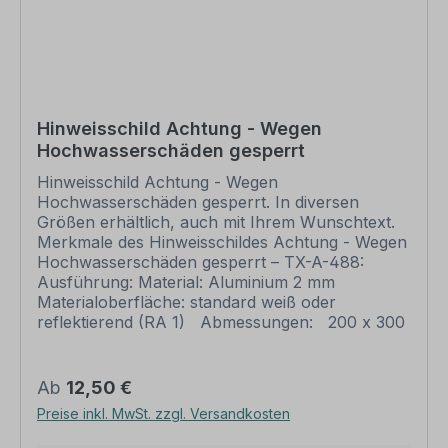
Zeichenänderungen oder nach Ihrer Vorgabe
gelocht sind individuelle Schilder und somit
grundsätzlich vom Rückgaberecht
ausgeschlossen.
Hinweisschild Achtung - Wegen
Hochwasserschäden gesperrt
Hinweisschild Achtung - Wegen
Hochwasserschäden gesperrt. In diversen
Größen erhältlich, auch mit Ihrem Wunschtext.
Merkmale des Hinweisschildes Achtung - Wegen
Hochwasserschäden gesperrt – TX-A-488:
Ausführung: Material: Aluminium 2 mm
Materialoberfläche: standard weiß oder
reflektierend (RA 1) Abmessungen: 200 x 300
mm 300 x 450 mm 400 x 600 mm 500 x 750
mm 600 x 900 mm Verarbeitung: rechteckig
beschnitten mit abgerundeten Ecken
Regulärer Preis:
Ab
12,50 €
Verpackungseinheiten: 1 Schild Bitte beachten
Preise inkl. MwSt. zzgl. Versandkosten
Sie: Dieses Schild kann unverändert gemäß der
Artikelabbildung oder mit individuellen Attributen