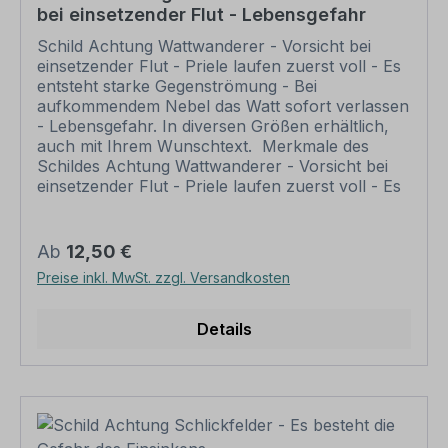
bei einsetzender Flut - Lebensgefahr
gelocht sind individuelle Schilder und somit
grundsätzlich vom Rückgaberecht
Schild Achtung Wattwanderer - Vorsicht bei
ausgeschlossen.
einsetzender Flut - Priele laufen zuerst voll - Es
entsteht starke Gegenströmung - Bei
aufkommendem Nebel das Watt sofort verlassen
- Lebensgefahr. In diversen Größen erhältlich,
auch mit Ihrem Wunschtext. Merkmale des
Schildes Achtung Wattwanderer - Vorsicht bei
einsetzender Flut - Priele laufen zuerst voll - Es
entsteht starke Gegenströmung - Bei
aufkommendem Nebel das Watt sofort verlassen
- Lebensgefahr - TX-A-652: Ausführung:
Regulärer Preis:
Ab
12,50 €
Material: Aluminium 2 mm
Preise inkl. MwSt. zzgl. Versandkosten
Materialoberfläche: standard weiß
Abmessungen: 200 x 300 mm 300 x 450 mm
400 x 600 mm 500 x 750 mm 600 x 900 mm
Details
Verarbeitung: rechteckig beschnitten mit
abgerundeten Ecken Verpackungseinheiten: 1
Schild Bitte beachten Sie: Dieses Schild kann
unverändert gemäß der Artikelabbildung oder
mit individuellen Attributen bestellt werden.
Wünschen Sie einen individuellen Text, geben