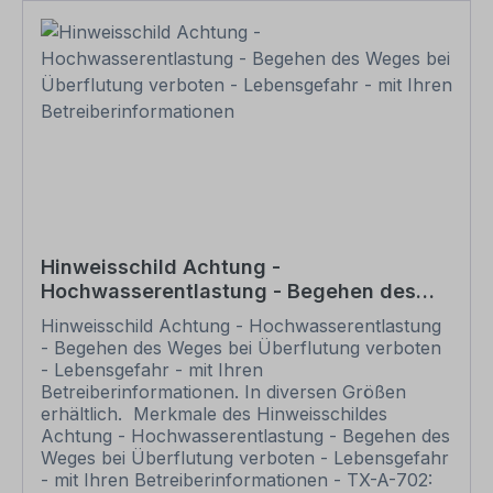
Nach Ihrer Bestellung setzen wir Ihre Wünsche
um und übermittelt Ihnen eine Korrekturdatei zur
Ansicht. Bitte prüfen Sie die Inhalte dieser
Korrektur auf Fehler und erteilen uns, sofern
alles in Ordnung ist, unbedingt die Druckfreigabe.
Ihr Schild oder Aufkleber kann erst dann
produziert werden, wenn uns Ihre
Druckfreigabe vorliegt. Bitte beachten Sie, dass
bei individuellen Artikeln die angegebene
Lieferzeit erst nach erfolgter Druckfreigabe gilt.
Schilder mit Text- und Zeichenänderungen oder
nach Ihrer Vorgabe gelocht sind individuelle
Hinweisschild Achtung -
Schilder und somit grundsätzlich vom
Hochwasserentlastung - Begehen des
Rückgaberecht ausgeschlossen.
Weges bei Überflutung verboten -
Hinweisschild Achtung - Hochwasserentlastung
Lebensgefahr - mit Ihren
- Begehen des Weges bei Überflutung verboten
Betreiberinformationen
- Lebensgefahr - mit Ihren
Betreiberinformationen. In diversen Größen
erhältlich. Merkmale des Hinweisschildes
Achtung - Hochwasserentlastung - Begehen des
Weges bei Überflutung verboten - Lebensgefahr
- mit Ihren Betreiberinformationen - TX-A-702: