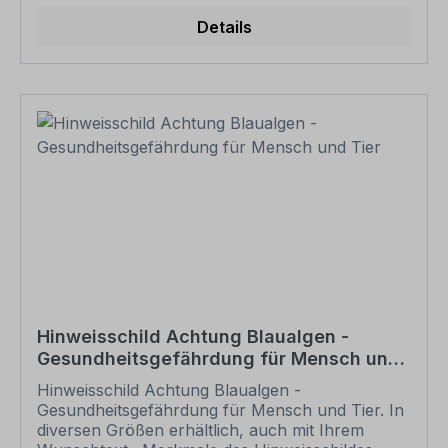
mit individuellen Attributen bestellt werden.
Wünschen Sie einen individuellen Text, geben
Details
Sie diesen in das Eingabefeld auf dieser Seite ein.
Nach Ihrer Bestellung setzen wir Ihre Wünsche
um und übermittelt Ihnen eine Korrekturdatei zur
Ansicht. Bitte prüfen Sie die Inhalte dieser
Korrektur auf Fehler und erteilen uns, sofern
alles in Ordnung ist, unbedingt die Druckfreigabe.
Ihr Schild oder Aufkleber kann erst dann
produziert werden, wenn uns Ihre
Druckfreigabe vorliegt. Bitte beachten Sie, dass
bei individuellen Artikeln die angegebene
Lieferzeit erst nach erfolgter Druckfreigabe gilt.
Schilder mit Text- und Zeichenänderungen oder
nach Ihrer Vorgabe gelocht sind individuelle
Schilder und somit grundsätzlich vom
Rückgaberecht ausgeschlossen.
Hinweisschild Achtung Blaualgen -
Gesundheitsgefährdung für Mensch und
Tier
Hinweisschild Achtung Blaualgen -
Gesundheitsgefährdung für Mensch und Tier. In
diversen Größen erhältlich, auch mit Ihrem