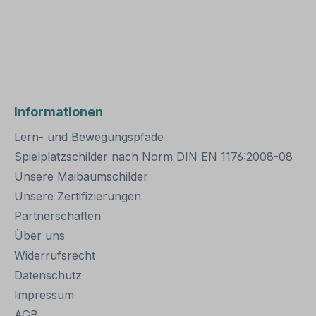
ann
Parkplatzschild Bitte beachten Sie:
Dieses Parkplatzschild kann
 mit
unverändert gemäß der
attributen
Artikelbeschreibung oder mit
hlen Sie
alternativen Ausführungsattributen
ten
bestellt werden. Bitte wählen Sie
die nach
bei Bedarf die gewünschten
urden,
Optionen aus. Schilder, die nach
Informationen
 und somit
Ihrer Vorgabe gelocht wurden,
gaberecht
sind individuelle Schilder und somit
Lern- und Bewegungspfade
e bessere
grundsätzlich vom Rückgaberecht
ird die
ausgeschlossen. Für eine bessere
Spielplatzschilder nach Norm DIN EN 1176:2008-08
riante
Sichtbarkeit im Dunkeln wird die
Unsere Maibaumschilder
 von
reflektierende Schildervariante
Unsere Zertifizierungen
tet das
empfohlen – angestrahlt von
eit.
Autoscheinwerfern leuchtet das
Partnerschaften
ilder –
Schild hell in der Dunkelheit.
Über uns
Wünschen Sie andere Schilder –
g oder
z.B. aus dem Bereich der
Widerrufsrecht
bolen?
Sicherheitskennzeichnung oder
Datenschutz
en
Betriebsschilder mit Symbolen?
Impressum
r in
Informieren Sie sich in den
ich.
jeweiligen Kategorien oder in
AGB