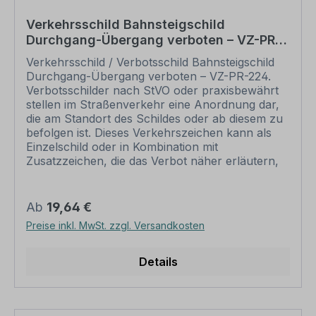
verfügbaren Zeichen in unserem Download-
Bereich.
Verkehrsschild Bahnsteigschild
Durchgang-Übergang verboten – VZ-PR-
224
Verkehrsschild / Verbotsschild Bahnsteigschild
Durchgang-Übergang verboten – VZ-PR-224.
Verbotsschilder nach StVO oder praxisbewährt
stellen im Straßenverkehr eine Anordnung dar,
die am Standort des Schildes oder ab diesem zu
befolgen ist. Dieses Verkehrszeichen kann als
Einzelschild oder in Kombination mit
Zusatzzeichen, die das Verbot näher erläutern,
eingesetzt werden. Merkmale des
Verkehrsschildes / Verkehrszeichens
Bahnsteigschild Durchgang-Übergang verboten
Regulärer Preis:
Ab
19,64 €
– VZ-PR-224 Ausführung: Flachform,
Preise inkl. MwSt. zzgl. Versandkosten
formgestanzt, roter Kreis, schwarzes Symbol
auf gelbem Grund Norm: - Material: Aluminium
2 mm (weiß oder reflektierend (RA1)
Details
Abmessungen: Ø 300 mm –
Schritgeschwindigkeit Ø 420 mm – bis max. 20
km/h Ø 600 mm – bis max. 80 km/h Ø 750 mm –
ab 80 km/h Verpackungseinheiten: 1