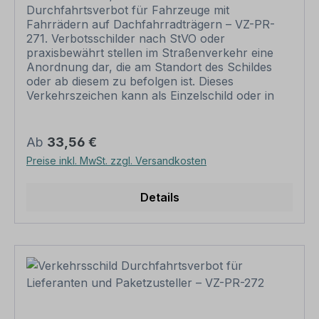
Durchfahrtsverbot für Fahrzeuge mit
Fahrrädern auf Dachfahrradträgern – VZ-PR-
271. Verbotsschilder nach StVO oder
praxisbewährt stellen im Straßenverkehr eine
Anordnung dar, die am Standort des Schildes
oder ab diesem zu befolgen ist. Dieses
Verkehrszeichen kann als Einzelschild oder in
Kombination mit Zusatzzeichen, die das Verbot
näher erläutern, eingesetzt werden.
Merkmale des Verkehrsschildes /
Regulärer Preis:
Ab
33,56 €
Verkehrszeichens Durchfahrtsverbot für
Preise inkl. MwSt. zzgl. Versandkosten
Fahrzeuge mit Fahrrädern auf
Dachfahrradträgern– VZ-PR-271
Ausführung: Flachform, formgestanzt, roter
Details
Kreis, schwarzes Symbol Norm: praxisbewährt
Material: Aluminium 2 mm (weiß oder
reflektierend (RA1) Abmessungen: Ø 420 mm –
bis max. 20 km/h Ø 600 mm – bis max. 80 km/h
Ø 750 mm – ab 80 km/h
Verpackungseinheiten: 1 Verkehrszeichen /
Verkehrsschild Bitte beachten Sie: Dieses
Verkehrsschild kann nur unverändert gemäß der