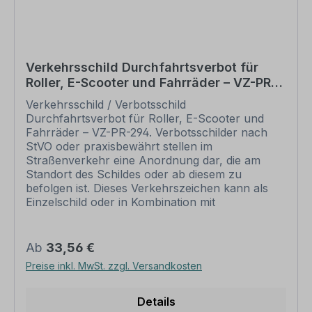
und Größen erhältlich und können auch in einer
reflektierenden Ausführung bezogen werden. Sie
wünschen eines der Verkehrsschilder in einer anderen
Größe oder Variante? Fragen Sie uns. Wir fertigen
Verkehrsschild Durchfahrtsverbot für
Roller, E-Scooter und Fahrräder – VZ-PR-
Verkehrszeichen und Verkehrsschilder in allen
294
Ausführungen und Größen. Gerne unterbreiten wir Ihnen
Verkehrsschild / Verbotsschild
unser Angebot.
Durchfahrtsverbot für Roller, E-Scooter und
Fahrräder – VZ-PR-294. Verbotsschilder nach
StVO oder praxisbewährt stellen im
Bitte beachten Sie
dass unsere Schilder nur für eine
,
Straßenverkehr eine Anordnung dar, die am
Beschilderung auf Betriebsgrundstücken und privaten
Standort des Schildes oder ab diesem zu
befolgen ist. Dieses Verkehrszeichen kann als
Liegenschaften eingesetzt werden können, nicht im
Einzelschild oder in Kombination mit
öffentlichen Straßenverkehr, weiterhin, dass bei der
Zusatzzeichen, die das Verbot näher erläutern,
Verwendung von Verkehrsschildern nach StVO in Form
eingesetzt werden. Merkmale des
von Einzelzeichen oder auf Kombinationsschildern, auch
Verkehrsschildes / Verkehrszeichens
Regulärer Preis:
Ab
33,56 €
auf Privatgelände oder Privatstraßen, eventuell eine
Durchfahrtsverbot für Roller, E-Scooter und
Preise inkl. MwSt. zzgl. Versandkosten
Fahrräder – VZ-PR-294 Ausführung: Flachform,
behördliche Genehmigung erforderlich ist.
formgestanzt, roter Kreis, schwarzes Symbol
Norm: praxisbewährt Material: Aluminium 2 mm
Details
Bitte beachten Sie vor Ihrer Bestellung unsere