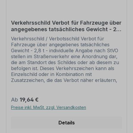
um und übermittelt Ihnen eine Korrekturdatei zur
Ansicht. Bitte prüfen Sie die Inhalte dieser
Korrektur auf Fehler und erteilen uns, sofern
alles in Ordnung ist, unbedingt die Druckfreigabe.
Verkehrsschild Verbot für Fahrzeuge über
Ihr Schild kann erst dann produziert werden,
angegebenes tatsächliches Gewicht - 2,8
wenn uns Ihre Druckfreigabe vorliegt. Schilder
t - individuelle Angabe – VZ 262
mit Text- und Zeichenänderungen oder nach
Verkehrsschild / Verbotsschild Verbot für
Ihrer Vorgabe gelocht sind individuelle Schilder
Fahrzeuge über angegebenes tatsächliches
und somit grundsätzlich vom Rückgaberecht
Gewicht - 2,8 t - individuelle Angabe nach StVO
ausgeschlossen. Andere Zeichen, z.B. zur
stellen im Straßenverkehr eine Anordnung dar,
Sicherheitskennzeichnung finden Sie in den
die am Standort des Schildes oder ab diesem zu
jeweiligen Kategorien, Übersichten aller
befolgen ist. Dieses Verkehrszeichen kann als
verfügbaren Zeichen in unserem Download-
Einzelschild oder in Kombination mit
Bereich.
Zusatzzeichen, die das Verbot näher erläutern,
eingesetzt werden. Merkmale des
Verkehrsschildes / Verkehrszeichens Verbot für
Fahrzeuge über angegebenes tatsächliches
Regulärer Preis:
Ab
19,64 €
Gewicht - 2,8 t - individuelle Angabe – VZ 262
Preise inkl. MwSt. zzgl. Versandkosten
Ausführung: Flachform, formgestanzt, roter
Kreis, schwarzes Symbol Norm: nach StVO
Material: Aluminium 2 mm (weiß oder
Details
reflektierend (RA1) Abmessungen: Ø 300 mm –