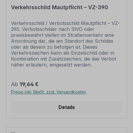
Bereich.
Verkehrsschild Mautpflicht – VZ-390
Verkehrsschild / Verbotsschild Mautpflicht – VZ-
390. Verbotsschilder nach StVO oder
praxisbewährt stellen im Straßenverkehr eine
Anordnung dar, die am Standort des Schildes
oder ab diesem zu befolgen ist. Dieses
Verkehrszeichen kann als Einzelschild oder in
Kombination mit Zusatzzeichen, die das Verbot
näher erläutern, eingesetzt werden.
Merkmale des Verkehrsschildes /
Verkehrszeichens Mautpflicht (Mautpflichtige
Strecke) – VZ-390 Ausführung: Flachform,
Regulärer Preis:
Ab
19,64 €
formgestanzt, roter Kreis, schwarzes Symbol
Preise inkl. MwSt. zzgl. Versandkosten
Norm: StVO Material: Aluminium 2 mm (weiß
oder reflektierend (RA1) Abmessungen: Ø 300
mm – Schrittgeschwindigkeit Ø 420 mm – bis
Details
max. 20 km/h Ø 600 mm – bis max. 80 km/h
Ø 750 mm – ab 80 km/h
Verpackungseinheiten: 1 Verkehrszeichen /
Verkehrsschild Bitte beachten Sie: Dieses