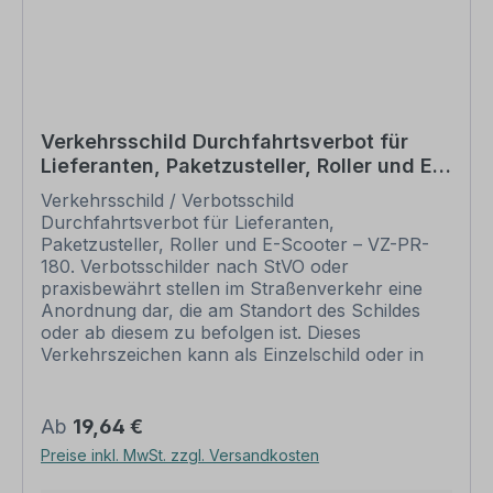
grundsätzlich vom Rückgaberecht
ausgeschlossen. Andere Zeichen, z.B. zur
Sicherheitskennzeichnung finden Sie in den
jeweiligen Kategorien, Übersichten aller
verfügbaren Zeichen in unserem Download-
Bereich.
Verkehrsschild Durchfahrtsverbot für
Lieferanten, Paketzusteller, Roller und E-
Scooter – VZ-PR-180
Verkehrsschild / Verbotsschild
Durchfahrtsverbot für Lieferanten,
Paketzusteller, Roller und E-Scooter – VZ-PR-
180. Verbotsschilder nach StVO oder
praxisbewährt stellen im Straßenverkehr eine
Anordnung dar, die am Standort des Schildes
oder ab diesem zu befolgen ist. Dieses
Verkehrszeichen kann als Einzelschild oder in
Kombination mit Zusatzzeichen, die das Verbot
näher erläutern, eingesetzt werden.
Merkmale des Verkehrsschildes /
Regulärer Preis:
Ab
19,64 €
Verkehrszeichens Durchfahrtsverbot für
Preise inkl. MwSt. zzgl. Versandkosten
Lieferanten, Paketzusteller, Roller und E-
Scooter – VZ-PR-180 Ausführung: Flachform,