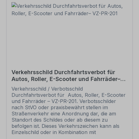
Verkehrszeichen / Verkehrsschild Bitte
beachten Sie: Dieses Verkehrsschild kann nur
unverändert gemäß der Artikelabbildung bestellt
werden. Schilder mit Text- und
Zeichenänderungen oder nach Ihrer Vorgabe
gelocht sind individuelle Schilder und somit
grundsätzlich vom Rückgaberecht
ausgeschlossen. Andere Zeichen, z.B. zur
Sicherheitskennzeichnung finden Sie in den
jeweiligen Kategorien, Übersichten aller
verfügbaren Zeichen in unserem Download-
Verkehrsschild Durchfahrtsverbot für
Bereich.
Autos, Roller, E-Scooter und Fahrräder–
VZ-PR-201
Verkehrsschild / Verbotsschild
Durchfahrtsverbot für Autos, Roller, E-Scooter
und Fahrräder – VZ-PR-201. Verbotsschilder
nach StVO oder praxisbewährt stellen im
Straßenverkehr eine Anordnung dar, die am
Standort des Schildes oder ab diesem zu
befolgen ist. Dieses Verkehrszeichen kann als
Einzelschild oder in Kombination mit
Zusatzzeichen, die das Verbot näher erläutern,