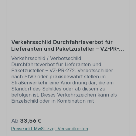
Artikelabbildung bestellt werden. Schilder mit
Text- und Zeichenänderungen oder nach Ihrer
Vorgabe gelocht sind individuelle Schilder und
somit grundsätzlich vom Rückgaberecht
ausgeschlossen. Andere Zeichen, z.B. zur
Sicherheitskennzeichnung finden Sie in den
jeweiligen Kategorien, Übersichten aller
Verkehrsschild Durchfahrtsverbot für
verfügbaren Zeichen in unserem Download-
Lieferanten und Paketzusteller – VZ-PR-
Bereich.
272
Verkehrsschild / Verbotsschild
Durchfahrtsverbot für Lieferanten und
Paketzusteller – VZ-PR-272. Verbotsschilder
nach StVO oder praxisbewährt stellen im
Straßenverkehr eine Anordnung dar, die am
Standort des Schildes oder ab diesem zu
befolgen ist. Dieses Verkehrszeichen kann als
Einzelschild oder in Kombination mit
Zusatzzeichen, die das Verbot näher erläutern,
eingesetzt werden. Merkmale des
Verkehrsschildes / Verkehrszeichens
Regulärer Preis:
Ab
33,56 €
Durchfahrtsverbot für Lieferanten und
Preise inkl. MwSt. zzgl. Versandkosten
Paketzusteller – VZ-PR-272