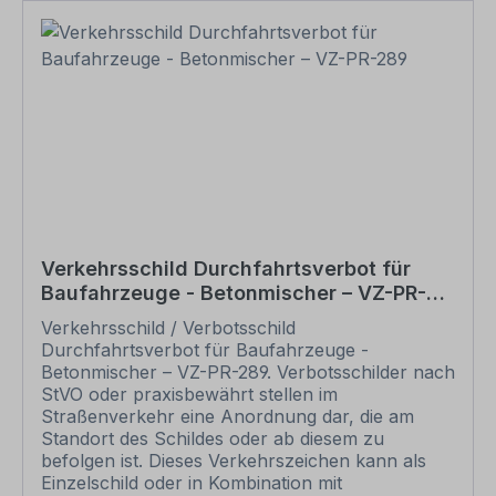
grundsätzlich vom Rückgaberecht
ausgeschlossen. Andere Zeichen, z.B. zur
Sicherheitskennzeichnung finden Sie in den
jeweiligen Kategorien, Übersichten aller
verfügbaren Zeichen in unserem Download-
Bereich.
Verkehrsschild Durchfahrtsverbot für
Baufahrzeuge - Betonmischer – VZ-PR-
289
Verkehrsschild / Verbotsschild
Durchfahrtsverbot für Baufahrzeuge -
Betonmischer – VZ-PR-289. Verbotsschilder nach
StVO oder praxisbewährt stellen im
Straßenverkehr eine Anordnung dar, die am
Standort des Schildes oder ab diesem zu
befolgen ist. Dieses Verkehrszeichen kann als
Einzelschild oder in Kombination mit