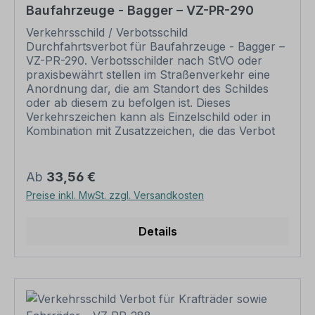
Baufahrzeuge - Bagger – VZ-PR-290
Verkehrsschild / Verbotsschild
Durchfahrtsverbot für Baufahrzeuge - Bagger –
VZ-PR-290. Verbotsschilder nach StVO oder
praxisbewährt stellen im Straßenverkehr eine
Anordnung dar, die am Standort des Schildes
oder ab diesem zu befolgen ist. Dieses
Verkehrszeichen kann als Einzelschild oder in
Kombination mit Zusatzzeichen, die das Verbot
näher erläutern, eingesetzt werden.
Merkmale des Verkehrsschildes /
Verkehrszeichens Durchfahrtsverbot für
Regulärer Preis:
Ab
33,56 €
Baufahrzeuge - Bagger – VZ-PR-290
Preise inkl. MwSt. zzgl. Versandkosten
Ausführung: Flachform, formgestanzt, roter
Kreis, schwarzes Symbol Norm: praxisbewährt
Material: Aluminium 2 mm (weiß oder
Details
reflektierend (RA1) Abmessungen: Ø 420 mm –
bis max. 20 km/h Ø 600 mm – bis max. 80 km/h
Ø 750 mm – ab 80 km/h
Verpackungseinheiten: 1 Verkehrszeichen /
Verkehrsschild Bitte beachten Sie: Dieses
Verkehrsschild kann nur unverändert gemäß der