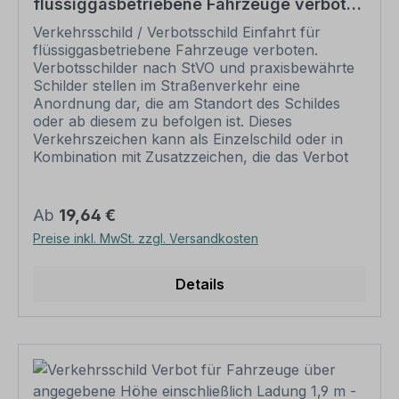
flüssiggasbetriebene Fahrzeuge verboten
Bereich.
– VZ-PR 202
Verkehrsschild / Verbotsschild Einfahrt für
flüssiggasbetriebene Fahrzeuge verboten.
Verbotsschilder nach StVO und praxisbewährte
Schilder stellen im Straßenverkehr eine
Anordnung dar, die am Standort des Schildes
oder ab diesem zu befolgen ist. Dieses
Verkehrszeichen kann als Einzelschild oder in
Kombination mit Zusatzzeichen, die das Verbot
näher erläutern, eingesetzt werden.
Merkmale des Verkehrsschildes /
Verkehrszeichens Einfahrt für
Regulärer Preis:
Ab
19,64 €
flüssiggasbetriebene Fahrzeuge verboten – VZ-
Preise inkl. MwSt. zzgl. Versandkosten
PR 202 Ausführung: Flachform, formgestanzt,
roter Kreis, schwarzer Text
Norm: praxisbewährt Material: Aluminium 2 mm
Details
(weiß oder reflektierend (RA1) Abmessungen:
Ø 300 mm – Schrittgeschwindigkeit Ø 420 mm –
bis max. 20 km/h Ø 600 mm – bis max. 80 km/h
Ø 750 mm – ab 80 km/h
Verpackungseinheiten: 1 Verkehrszeichen /
Verkehrsschild Bitte beachten Sie: Dieses