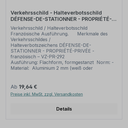
verfügbaren Zeichen in unserem Download-
Bereich.
Verkehrsschild - Halteverbotsschild
DÉFENSE-DE-STATIONNER - PROPRIÉTÉ-
PRIVÉE - französisch – VZ-PR-292
Verkehrsschild / Halteverbotsschild
Französische Ausführung. Merkmale des
Verkehrsschildes /
Halteverbotszeichens DÉFENSE-DE-
STATIONNER - PROPRIÉTÉ-PRIVÉE -
französisch – VZ-PR-292
Ausführung: Flachform, formgestanzt Norm: -
Material: Aluminium 2 mm (weiß oder
reflektierend (RA1) Abmessungen: Ø 300 mm –
Schrittgeschwindigkeit Ø 420 mm – bis max. 20
km/h Ø 600 mm – bis max. 80 km/h Ø 750
Regulärer Preis:
Ab
19,64 €
mm – ab 80 km/h Verpackungseinheiten: 1
Preise inkl. MwSt. zzgl. Versandkosten
Verkehrszeichen / Verkehrsschild Bitte
beachten Sie: Dieses Verkehrsschild kann nur
unverändert gemäß der Artikelabbildung bestellt
Details
werden. Schilder mit Text- und
Zeichenänderungen oder nach Ihrer Vorgabe
gelocht sind individuelle Schilder und somit