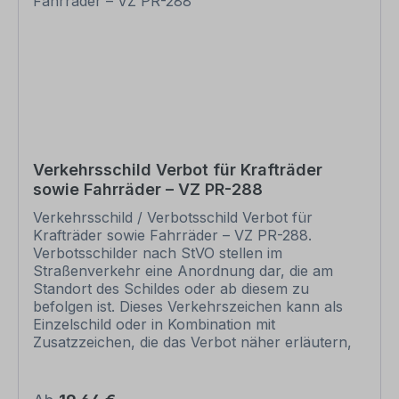
Artikelabbildung bestellt werden. Schilder mit
Text- und Zeichenänderungen oder nach Ihrer
Vorgabe gelocht sind individuelle Schilder und
somit grundsätzlich vom Rückgaberecht
ausgeschlossen. Andere Zeichen, z.B. zur
Sicherheitskennzeichnung finden Sie in den
jeweiligen Kategorien, Übersichten aller
verfügbaren Zeichen in unserem Download-
Bereich.
Verkehrsschild Verbot für Krafträder
sowie Fahrräder – VZ PR-288
Verkehrsschild / Verbotsschild Verbot für
Krafträder sowie Fahrräder – VZ PR-288.
Verbotsschilder nach StVO stellen im
Straßenverkehr eine Anordnung dar, die am
Standort des Schildes oder ab diesem zu
befolgen ist. Dieses Verkehrszeichen kann als
Einzelschild oder in Kombination mit
Zusatzzeichen, die das Verbot näher erläutern,
eingesetzt werden. Merkmale des
Verkehrsschildes / Verkehrszeichens Verbot für
Krafträder sowie Fahrräder – VZ PR-288