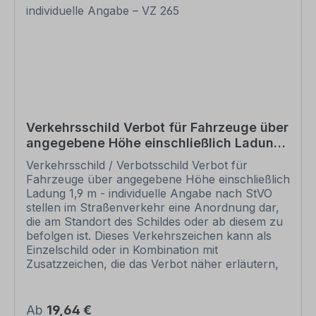
Verkehrsschild kann unverändert gemäß der
Artikelabbildung oder mit individuellen Attributen
bestellt werden. Wünschen Sie einen
individuellen Text, geben Sie diesen in das
Eingabefeld auf dieser Seite ein. Nach Ihrer
Bestellung setzen wir Ihre Wünsche um und
übermittelt Ihnen eine Korrekturdatei zur
Ansicht. Bitte prüfen Sie die Inhalte dieser
Korrektur auf Fehler und erteilen uns, sofern
Verkehrsschild Verbot für Fahrzeuge über
alles in Ordnung ist, unbedingt die Druckfreigabe.
angegebene Höhe einschließlich Ladung
Ihr Schild kann erst dann produziert werden,
1,9 m - individuelle Angabe – VZ 265
wenn uns Ihre Druckfreigabe vorliegt. Schilder
Verkehrsschild / Verbotsschild Verbot für
mit Text- und Zeichenänderungen oder nach
Fahrzeuge über angegebene Höhe einschließlich
Ihrer Vorgabe gelocht sind individuelle Schilder
Ladung 1,9 m - individuelle Angabe nach StVO
und somit grundsätzlich vom Rückgaberecht
stellen im Straßenverkehr eine Anordnung dar,
ausgeschlossen. Andere Zeichen, z.B. zur
die am Standort des Schildes oder ab diesem zu
Sicherheitskennzeichnung finden Sie in den
befolgen ist. Dieses Verkehrszeichen kann als
jeweiligen Kategorien, Übersichten aller
Einzelschild oder in Kombination mit
verfügbaren Zeichen in unserem Download-
Zusatzzeichen, die das Verbot näher erläutern,
Bereich.
eingesetzt werden. Merkmale des
Verkehrsschildes / Verkehrszeichens Verbot für
Fahrzeuge über angegebene Höhe einschließlich
Regulärer Preis:
Ab
19,64 €