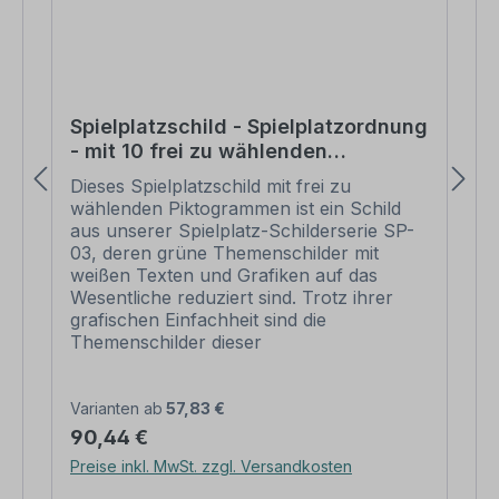
Spielplatzschild - Spielplatzordnung
- mit 10 frei zu wählenden
Piktogrammen – Schilderserie SP-03
Dieses Spielplatzschild mit frei zu
wählenden Piktogrammen ist ein Schild
aus unserer Spielplatz-Schilderserie SP-
03, deren grüne Themenschilder mit
weißen Texten und Grafiken auf das
Wesentliche reduziert sind. Trotz ihrer
grafischen Einfachheit sind die
Themenschilder dieser
Spielplatzschilderreihe aussagestark,
zugleich aber auch kindgerecht, so dass
sie sowohl für Kinderspielplätze als auch
Varianten ab
57,83 €
für Sportanlagen für Jugendliche und
Regulärer Preis:
90,44 €
Erwachsene gleichermaßen geeignet sind.
Preise inkl. MwSt. zzgl. Versandkosten
Wie alle unsere Spielplatzschilder,
überzeugen auch die Schilder der Serie