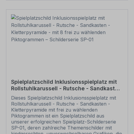
Korrektur auf Fehler und erteilen uns, sofern
alles in Ordnung ist, unbedingt die Druckfreigabe.
Ihr Schild oder Aufkleber kann erst dann
produziert werden, wenn uns Ihre
Druckfreigabe vorliegt. Bitte beachten Sie, dass
bei individuellen Artikeln die angegebene
Lieferzeit erst nach erfolgter Druckfreigabe gilt.
Schilder mit Text- und Zeichenänderungen oder
nach Ihrer Vorgabe gelocht sind individuelle
Schilder und somit grundsätzlich vom
Rückgaberecht ausgeschlossen.
Spielplatzschild Inklusionsspielplatz mit
Rollstuhlkarussell - Rutsche - Sandkasten
- Kletterpyramide - mit 8 frei zu
Dieses Spielplatzschild Inklusionsspielplatz mit
wählenden Piktogrammen – Schilderserie
Rollstuhlkarussell - Rutsche - Sandkasten -
SP-01
Kletterpyramide mit frei zu wählenden
Piktogrammen ist ein Spielplatzschild aus
unserer erfolgreichen Spielplatz-Schilderserie
SP-01, deren zahlreiche Themenschilder mit
kindgerechten, unverwechselbaren Grafiken, die