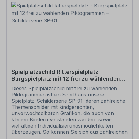
Ansicht. Bitte prüfen Sie die Inhalte dieser
Korrektur auf Fehler und erteilen uns, sofern
alles in Ordnung ist, unbedingt die Druckfreigabe.
Ihr Schild oder Aufkleber kann erst dann
produziert werden, wenn uns Ihre
Druckfreigabe vorliegt. Bitte beachten Sie, dass
bei individuellen Artikeln die angegebene
Lieferzeit erst nach erfolgter Druckfreigabe gilt.
Schilder mit Text- und Zeichenänderungen oder
nach Ihrer Vorgabe gelocht sind individuelle
Schilder und somit grundsätzlich vom
Spielplatzschild Ritterspielplatz -
Rückgaberecht ausgeschlossen. Bitte beachten
Burgspielplatz mit 12 frei zu wählenden
Sie, dass für eine Wandbefestigung dieser Artikel
Piktogrammen – Schilderserie SP-01
keine Schrauben und Dübel beinhaltet. Ebenso
Dieses Spielplatzschild mit frei zu wählenden
liegt dem Artikel keine Schnur, Draht u.ä. bei,
Piktogrammen ist ein Schild aus unserer
wenn eine Lochung zum Abhängung gewünscht
Spielplatz-Schilderserie SP-01, deren zahlreiche
ist.
Themenschilder mit kindgerechten,
unverwechselbaren Grafiken, die auch von
kleinen Kindern verstanden werden, sowie
vielfältigen Individualisierungsmöglichkeiten
überzeugen. So können Sie sich aus zahlreichen
Piktogrammen ein auf Ihre Bedüfnisse