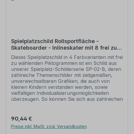
werden, wenn uns Ihre Druckfreigabe vorliegt.
Die gewählten Piktogramme werden im Rahmen
der Schilderproduktion direkt aufgedruckt, nicht
als Aufkleber aufgebracht. Eine nach dem Druck
aufgebrachte Lackierung schützt Ihr Schild samt
Piktogrammen vor Verschmutzung und
Witterungseinflüssen und erhöht die
Spielplatzschild Rollsportfläche -
Lebensdauer. Bitte beachten Sie, dass
Skateboarder - Inlineskater mit 8 frei zu
konfigurierte Spielplatzschilder und
wählenden Piktogrammen – Schilderserie
Sportplatzschilder individuelle Artikel sind. Ein
Dieses Spielplatzschild in 4 Farbvarianten mit frei
SP-02-B
Rückgaberecht ist ausdrücklich ausgeschlossen.
zu wählenden Piktogrammen ist ein Schild aus
Weitere Informationen zu unseren
unserer Spielplatz-Schilderserie SP-02-B, deren
Piktogrammen, zu ihrer Verwendung sowie eine
zahlreiche Themenschilder mit zeitgemäßen,
Übersicht aller momentan verfügbaren
unverwechselbaren Grafiken, die auch von
Piktogramme finden Sie in unserem Download-
kleinen Kindern verstanden werden, sowie
Bereich oder HIER.
vielfältigen Individualisierungsmöglichkeiten
überzeugen. So können Sie sich aus zahlreichen
Piktogrammen ein auf Ihre Bedüfnisse
zugeschnittenes Spielplatzschild
zusammenstellen, den Schildertitel und andere
Regulärer Preis:
90,44 €
Textinformationen kostenlos ändern wie auch
Preise inkl. MwSt. zzgl. Versandkosten
alle Textinformationen in den Piktogrammen