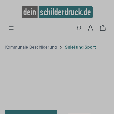
alt springen
Ware
Kommunale Beschilderung
Spiel und Sport