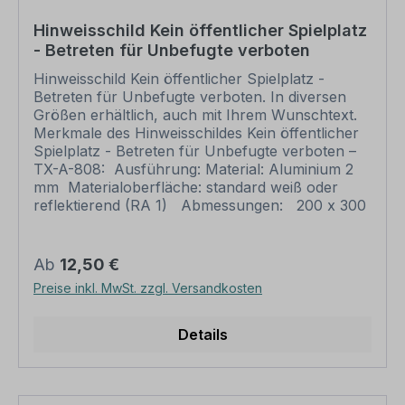
bei individuellen Artikeln die angegebene
Lieferzeit erst nach erfolgter Druckfreigabe gilt.
Hinweisschild Kein öffentlicher Spielplatz
Schilder mit Text- und Zeichenänderungen oder
- Betreten für Unbefugte verboten
nach Ihrer Vorgabe gelocht sind individuelle
Schilder und somit grundsätzlich vom
Hinweisschild Kein öffentlicher Spielplatz -
Rückgaberecht ausgeschlossen.
Betreten für Unbefugte verboten. In diversen
Größen erhältlich, auch mit Ihrem Wunschtext.
Merkmale des Hinweisschildes Kein öffentlicher
Spielplatz - Betreten für Unbefugte verboten –
TX-A-808: Ausführung: Material: Aluminium 2
mm Materialoberfläche: standard weiß oder
reflektierend (RA 1) Abmessungen: 200 x 300
mm 300 x 450 mm 400 x 600 mm 500 x 750
mm 600 x 900 mm Verarbeitung: rechteckig
beschnitten mit abgerundeten Ecken
Regulärer Preis:
Ab
12,50 €
Verpackungseinheiten: 1 Schild Bitte beachten
Preise inkl. MwSt. zzgl. Versandkosten
Sie: Dieses Schild kann unverändert gemäß der
Artikelabbildung oder mit individuellen Attributen
bestellt werden. Wünschen Sie einen
Details
individuellen Text, geben Sie diesen in das
Eingabefeld auf dieser Seite ein. Nach Ihrer
Bestellung setzen wir Ihre Wünsche um und
übermittelt Ihnen eine Korrekturdatei zur