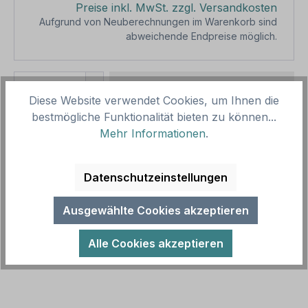
Preise inkl. MwSt. zzgl. Versandkosten
Aufgrund von Neuberechnungen im Warenkorb sind
abweichende Endpreise möglich.
Produkt Anzahl: Gib den gewünschten We
1
In den Warenkorb
Diese Website verwendet Cookies, um Ihnen die
bestmögliche Funktionalität bieten zu können...
Produktnummer:
SH11882
Mehr Informationen
.
Vorlagenummer:
LKW-IND-43
Datenschutzeinstellungen
Beschreibung
Originelles Truck / LKW-Schild mit Wunschtext,
Ausgewählte Cookies akzeptieren
Truck-Symbol und Bundeslandwappen - Baden-
Württemberg. Fun-Schilder oder Name…
Mehr
Alle Cookies akzeptieren