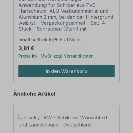
Anwendung: für Schilder aus PVC-
Hartschaum, ALU-Verbundmaterial und
Aluminium 2 mm, bei den der Hintergrund
weiß ist Verpackungseinheit - Set: 4
Stück - Schrauben (Stahl) mit
Senkfrästaschenkopf mit
Inhalt:
4 Stück
(0,95 € / 1 Stück)
Kopflochbohrung (AW-Antrieb) 4 Stück
- passende Kunststoffdübel 4 Stück -
Regulärer Preis:
3,81 €
Abdeckkappen in weiß, Ø 12 mm Bitte
Preise inkl. MwSt. zzgl. Versandkosten
beachten Sie: Die Schilderlöcher sollten
gesenkt werden, um die Schraubenköpfe
aufzunehmen. Nach der Senkung müssen
In den Warenkorb
die Schraubenköpfe bündig mit dem
Schild abschließen. Die weißen Kappen
werden einfach aufgesteckt und
Produktgalerie überspringen
Ähnliche Artikel
verbergen so für eine gefällige
Erscheinung den Schraubenkopf.