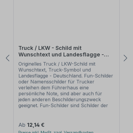
Truck / LKW - Schild mit
Wunschtext und Landesflagge -
Deutschland
Originelles Truck / LKW-Schild mit
Wunschtext, Truck-Symbol und
Landesflagge - Deutschland. Fun-Schilder
oder Namensschilder für Trucker
verleihen dem Führerhaus eine
persönliche Note, sind aber auch für
jeden anderen Beschilderungszweck
geeignet. Fun-Schilder sind Schilder der
etwas anderen Art. Sie sind humorvoll,
manchmal ein wenig derb, heben sich
aber von herkömmlichen Schildern
Regulärer Preis:
Ab
12,14 €
deutlich ab. Fun-Schilder oder
Preise inkl. MwSt. zzgl. Versandkosten