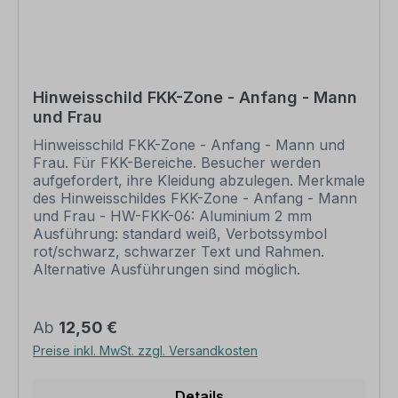
produziert werden, wenn uns Ihre
Druckfreigabe vorliegt. Bitte beachten Sie, dass
bei individuellen Artikeln die angegebene
Lieferzeit erst nach erfolgter Druckfreigabe gilt.
Schilder mit Text- und Zeichenänderungen oder
Hinweisschild FKK-Zone - Anfang - Mann
nach Ihrer Vorgabe gelocht sind individuelle
und Frau
Schilder und somit grundsätzlich vom
Rückgaberecht ausgeschlossen.
Hinweisschild FKK-Zone - Anfang - Mann und
Frau. Für FKK-Bereiche. Besucher werden
aufgefordert, ihre Kleidung abzulegen. Merkmale
des Hinweisschildes FKK-Zone - Anfang - Mann
und Frau - HW-FKK-06: Aluminium 2 mm
Ausführung: standard weiß, Verbotssymbol
rot/schwarz, schwarzer Text und Rahmen.
Alternative Ausführungen sind möglich.
Abmessungen: 200 x 300 mm 300 x 450 mm
400 x 600 mm 500 x 750 mm 600 x 900 mm
Verarbeitung: rechteckig beschnitten mit
Regulärer Preis:
Ab
12,50 €
abgerundeten Ecken Verpackungseinheiten: 1
Preise inkl. MwSt. zzgl. Versandkosten
Kombinationsschild Bitte beachten Sie: Dieses
Kombinationsschild kann unverändert gemäß der
Artikelabbildung oder mit individuellen Attributen
Details