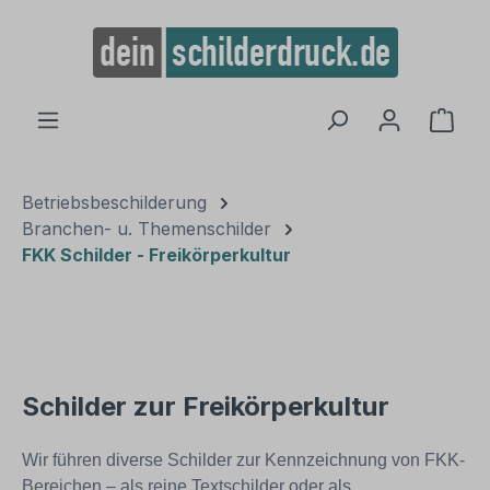
alt springen
Ware
Betriebsbeschilderung
Branchen- u. Themenschilder
FKK Schilder - Freikörperkultur
Schilder zur Freikörperkultur
Wir führen diverse Schilder zur Kennzeichnung von FKK-
Bereichen – als reine Textschilder oder als