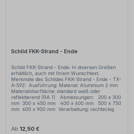
Druckfreigabe vorliegt. Bitte beachten Sie, dass
bei individuellen Artikeln die angegebene
Lieferzeit erst nach erfolgter Druckfreigabe gilt.
Schilder mit Text- und Zeichenänderungen oder
nach Ihrer Vorgabe gelocht sind individuelle
Schilder und somit grundsätzlich vom
Rückgaberecht ausgeschlossen.
Schild FKK-Strand - Ende
Schild FKK-Strand - Ende. In diversen Größen
erhältlich, auch mit Ihrem Wunschtext.
Merkmale des Schildes FKK-Strand - Ende - TX-
A-592: Ausführung: Material: Aluminium 2 mm
Materialoberfläche: standard weiß oder
reflektierend (RA 1) Abmessungen: 200 x 300
mm 300 x 450 mm 400 x 600 mm 500 x 750
mm 600 x 900 mm Verarbeitung: rechteckig
beschnitten mit abgerundeten Ecken
Verpackungseinheiten: 1 Schild Bitte beachten
Sie: Dieses Schild kann unverändert gemäß der
Regulärer Preis:
Ab
12,50 €
Artikelabbildung oder mit individuellen Attributen