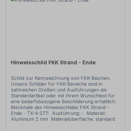
Korrektur auf Fehler und erteilen uns, sofern
alles in Ordnung ist, unbedingt die Druckfreigabe.
Ihr Schild oder Aufkleber kann erst dann
produziert werden, wenn uns Ihre
Druckfreigabe vorliegt. Bitte beachten Sie, dass
bei individuellen Artikeln die angegebene
Lieferzeit erst nach erfolgter Druckfreigabe gilt.
Schilder mit Text- und Zeichenänderungen oder
nach Ihrer Vorgabe gelocht sind individuelle
Schilder und somit grundsätzlich vom
Rückgaberecht ausgeschlossen. Weitere
Hinweisschild FKK Strand - Ende
Informationen zu Verbotszeichen und zur
Sicherheitskennzeichnung sowie eine Übersicht
aller verfügbaren Verbotszeichen finden Sie in
Schild zur Kennzeichnung von FKK-Beichen.
unserem Download-Bereich.
Unsere Schilder für FKK-Bereiche sind in
zahlreichen Größen und Ausführungen als
Standardartikel oder mit Ihrem Wunschtext für
eine bedarfsbezogene Beschilderung erhältlich.
Merkmale des Hinweisschildes FKK Strand -
Ende - TX-A-277: Ausführung: - Material:
Aluminium 2 mm Materialoberfläche: standard
weiß Abmessungen: 300 x 150 mm 400 x
200 mm 600 x 300 mm 800 x 400 mm 980 x