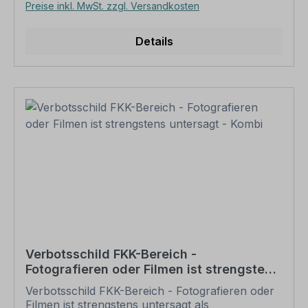
Preise inkl. MwSt. zzgl. Versandkosten
bestellt werden. Wünschen Sie einen
individuellen Text, geben Sie diesen in das
Eingabefeld auf dieser Seite ein. Nach Ihrer
Details
Bestellung setzen wir Ihre Wünsche um und
übermittelt Ihnen eine Korrekturdatei zur
Ansicht. Bitte prüfen Sie die Inhalte dieser
Korrektur auf Fehler und erteilen uns, sofern
alles in Ordnung ist, unbedingt die Druckfreigabe.
Ihr Schild oder Aufkleber kann erst dann
produziert werden, wenn uns Ihre
Druckfreigabe vorliegt. Bitte beachten Sie, dass
bei individuellen Artikeln die angegebene
Lieferzeit erst nach erfolgter Druckfreigabe gilt.
Schilder mit Text- und Zeichenänderungen oder
nach Ihrer Vorgabe gelocht sind individuelle
Schilder und somit grundsätzlich vom
Rückgaberecht ausgeschlossen.
Verbotsschild FKK-Bereich -
Fotografieren oder Filmen ist strengstens
untersagt - Kombi
Verbotsschild FKK-Bereich - Fotografieren oder
Filmen ist strengstens untersagt als