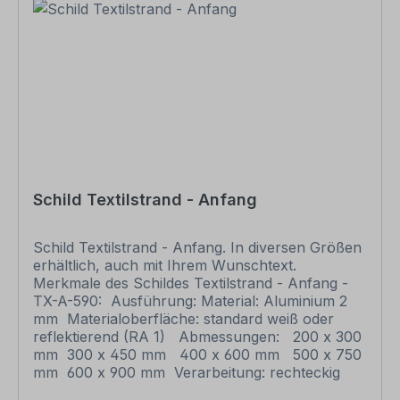
alles in Ordnung ist, unbedingt die Druckfreigabe.
Ihr Schild oder Aufkleber kann erst dann
produziert werden, wenn uns Ihre
Druckfreigabe vorliegt. Bitte beachten Sie, dass
bei individuellen Artikeln die angegebene
Lieferzeit erst nach erfolgter Druckfreigabe gilt.
Schilder mit Text- und Zeichenänderungen oder
nach Ihrer Vorgabe gelocht sind individuelle
Schilder und somit grundsätzlich vom
Rückgaberecht ausgeschlossen.
Schild Textilstrand - Anfang
Schild Textilstrand - Anfang. In diversen Größen
erhältlich, auch mit Ihrem Wunschtext.
Merkmale des Schildes Textilstrand - Anfang -
TX-A-590: Ausführung: Material: Aluminium 2
mm Materialoberfläche: standard weiß oder
reflektierend (RA 1) Abmessungen: 200 x 300
mm 300 x 450 mm 400 x 600 mm 500 x 750
mm 600 x 900 mm Verarbeitung: rechteckig
beschnitten mit abgerundeten Ecken