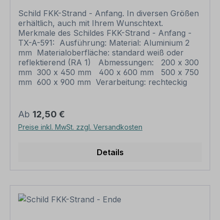
Schild FKK-Strand - Anfang. In diversen Größen
erhältlich, auch mit Ihrem Wunschtext.
Merkmale des Schildes FKK-Strand - Anfang -
TX-A-591: Ausführung: Material: Aluminium 2
mm Materialoberfläche: standard weiß oder
reflektierend (RA 1) Abmessungen: 200 x 300
mm 300 x 450 mm 400 x 600 mm 500 x 750
mm 600 x 900 mm Verarbeitung: rechteckig
beschnitten mit abgerundeten Ecken
Verpackungseinheiten: 1 Schild Bitte beachten
Sie: Dieses Schild kann unverändert gemäß der
Regulärer Preis:
Ab
12,50 €
Artikelabbildung oder mit individuellen Attributen
Preise inkl. MwSt. zzgl. Versandkosten
bestellt werden. Wünschen Sie einen
individuellen Text, geben Sie diesen in das
Eingabefeld auf dieser Seite ein. Nach Ihrer
Details
Bestellung setzen wir Ihre Wünsche um und
übermittelt Ihnen eine Korrekturdatei zur
Ansicht. Bitte prüfen Sie die Inhalte dieser
Korrektur auf Fehler und erteilen uns, sofern
alles in Ordnung ist, unbedingt die Druckfreigabe.
Ihr Schild oder Aufkleber kann erst dann
produziert werden, wenn uns Ihre