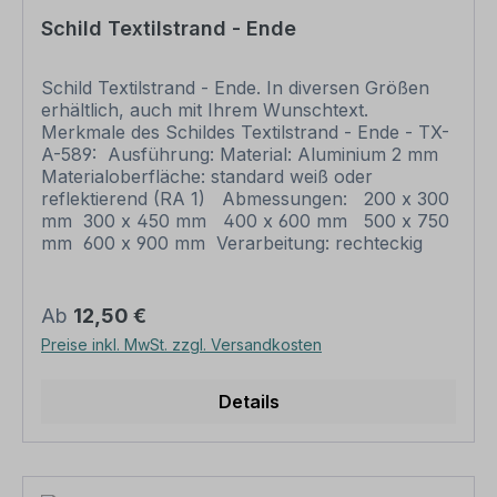
nach Ihrer Vorgabe gelocht sind individuelle
Schild Textilstrand - Ende
Schilder und somit grundsätzlich vom
Rückgaberecht ausgeschlossen.
Schild Textilstrand - Ende. In diversen Größen
erhältlich, auch mit Ihrem Wunschtext.
Merkmale des Schildes Textilstrand - Ende - TX-
A-589: Ausführung: Material: Aluminium 2 mm
Materialoberfläche: standard weiß oder
reflektierend (RA 1) Abmessungen: 200 x 300
mm 300 x 450 mm 400 x 600 mm 500 x 750
mm 600 x 900 mm Verarbeitung: rechteckig
beschnitten mit abgerundeten Ecken
Verpackungseinheiten: 1 Schild Bitte beachten
Sie: Dieses Schild kann unverändert gemäß der
Regulärer Preis:
Ab
12,50 €
Artikelabbildung oder mit individuellen Attributen
Preise inkl. MwSt. zzgl. Versandkosten
bestellt werden. Wünschen Sie einen
individuellen Text, geben Sie diesen in das
Eingabefeld auf dieser Seite ein. Nach Ihrer
Details
Bestellung setzen wir Ihre Wünsche um und
übermittelt Ihnen eine Korrekturdatei zur
Ansicht. Bitte prüfen Sie die Inhalte dieser
Korrektur auf Fehler und erteilen uns, sofern