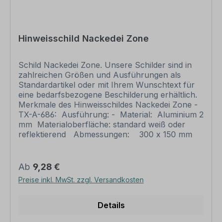
im öffentlichen Straßenverkehr.
Eine Nutzung dieser
Schilder im öffentlichen Straßenverkehr erfordert stets
eine behördliche Genehmigung.
Hinweisschild Nackedei Zone
Bitte beachten Sie vor Ihrer Bestellung auch unsere
Schild Nackedei Zone. Unsere Schilder sind in
Informationen zur Materialwahl, sofern bei Ihrem
zahlreichen Größen und Ausführungen als
Standardartikel oder mit Ihrem Wunschtext für
Wunschartikel mehrere Druckmaterialien zur Auswahl
eine bedarfsbezogene Beschilderung erhältlich.
stehen, sowie zur Druckveredlung
.
Merkmale des Hinweisschildes Nackedei Zone -
TX-A-686: Ausführung: - Material: Aluminium 2
mm Materialoberfläche: standard weiß oder
Information ansehen
reflektierend Abmessungen: 300 x 150 mm
400 x 200 mm 600 x 300 mm 800 x 400 mm
980 x 490 mm Verarbeitung: rechteckig
beschnitten mit abgerundeten Ecken.
Regulärer Preis:
Ab
9,28 €
Verpackungseinheiten: 1 Schild Bitte beachten
Preise inkl. MwSt. zzgl. Versandkosten
Sie: Dieses Schild kann unverändert gemäß der
Artikelabbildung oder mit individuellen Attributen
bestellt werden. Wünschen Sie einen
Details
individuellen Text, geben Sie diesen in das