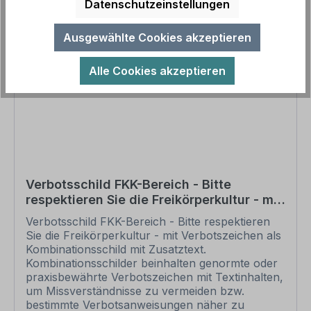
Datenschutzeinstellungen
Nach Ihrer Bestellung setzen wir Ihre Wünsche
um und übermittelt Ihnen eine Korrekturdatei zur
Ansicht. Bitte prüfen Sie die Inhalte dieser
Ausgewählte Cookies akzeptieren
Korrektur auf Fehler und erteilen uns, sofern
alles in Ordnung ist, unbedingt die Druckfreigabe.
Alle Cookies akzeptieren
Ihr Schild oder Aufkleber kann erst dann
produziert werden, wenn uns Ihre
Druckfreigabe vorliegt. Bitte beachten Sie, dass
bei individuellen Artikeln die angegebene
Lieferzeit erst nach erfolgter Druckfreigabe gilt.
Schilder mit Text- und Zeichenänderungen oder
nach Ihrer Vorgabe gelocht sind individuelle
Schilder und somit grundsätzlich vom
Verbotsschild FKK-Bereich - Bitte
Rückgaberecht ausgeschlossen. Weitere
respektieren Sie die Freikörperkultur - mit
Informationen zu Verbotszeichen und zur
Verbotszeichen - Kombi
Sicherheitskennzeichnung sowie eine Übersicht
Verbotsschild FKK-Bereich - Bitte respektieren
aller verfügbaren Verbotszeichen finden Sie in
Sie die Freikörperkultur - mit Verbotszeichen als
unserem Download-Bereich.
Kombinationsschild mit Zusatztext.
Kombinationsschilder beinhalten genormte oder
praxisbewährte Verbotszeichen mit Textinhalten,
um Missverständnisse zu vermeiden bzw.
bestimmte Verbotsanweisungen näher zu