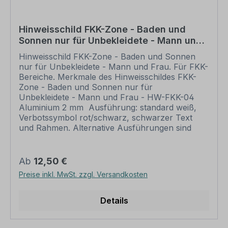
Lieferzeit erst nach erfolgter Druckfreigabe gilt.
Schilder mit Text- und Zeichenänderungen oder
nach Ihrer Vorgabe gelocht sind individuelle
Hinweisschild FKK-Zone - Baden und
Schilder und somit grundsätzlich vom
Sonnen nur für Unbekleidete - Mann und
Rückgaberecht ausgeschlossen. Weitere
Frau
Informationen zu Verbotszeichen und zur
Hinweisschild FKK-Zone - Baden und Sonnen
Sicherheitskennzeichnung sowie eine Übersicht
nur für Unbekleidete - Mann und Frau. Für FKK-
aller verfügbaren Verbotszeichen finden Sie in
Bereiche. Merkmale des Hinweisschildes FKK-
unserem Download-Bereich.
Zone - Baden und Sonnen nur für
Unbekleidete - Mann und Frau - HW-FKK-04
Aluminium 2 mm Ausführung: standard weiß,
Verbotssymbol rot/schwarz, schwarzer Text
und Rahmen. Alternative Ausführungen sind
möglich. Abmessungen: 200 x 300 mm 300 x
450 mm 400 x 600 mm 500 x 750 mm 600 x
900 mm Verarbeitung: rechteckig beschnitten
Regulärer Preis:
Ab
12,50 €
mit abgerundeten Ecken
Preise inkl. MwSt. zzgl. Versandkosten
Verpackungseinheiten: 1 Kombinationsschild
Bitte beachten Sie: Dieses Kombinationsschild
kann unverändert gemäß der Artikelabbildung
Details
oder mit individuellen Attributen bestellt werden.
Wünschen Sie einen individuellen Text, geben