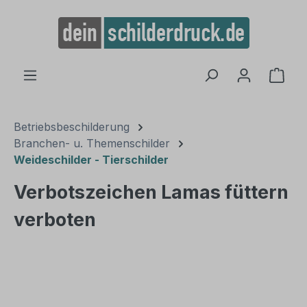
alt springen
Ware
Betriebsbeschilderung
Branchen- u. Themenschilder
Weideschilder - Tierschilder
Verbotszeichen Lamas füttern
verboten
Bildergalerie überspringen