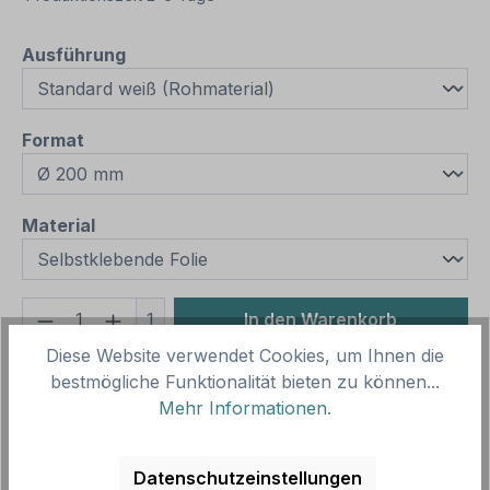
auswählen
Ausführung
auswählen
Format
auswählen
Material
Produkt Anzahl: Gib den gewünschten We
1
In den Warenkorb
Diese Website verwendet Cookies, um Ihnen die
Produktnummer:
SH13719.2
bestmögliche Funktionalität bieten zu können...
Vorlagenummer:
VBT-94
Mehr Informationen
.
Beschreibung
Datenschutzeinstellungen