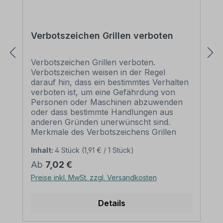
Verbotszeichen Grillen verboten
Verbotszeichen Grillen verboten.
Verbotszeichen weisen in der Regel
darauf hin, dass ein bestimmtes Verhalten
verboten ist, um eine Gefährdung von
Personen oder Maschinen abzuwenden
oder dass bestimmte Handlungen aus
anderen Gründen unerwünscht sind.
Merkmale des Verbotszeichens Grillen
verboten: Ausführung: Grundfarbe weiß,
Inhalt:
4 Stück
(1,91 € / 1 Stück)
Rand und Querbalken rot, Symbol
schwarz Norm: praxisbewährt Material:
Regulärer Preis:
Ab
7,02 €
Selbstklebende Folie PVC - Hartschaum
Preise inkl. MwSt. zzgl. Versandkosten
3 mm Aluminium 2 mm
Abmessungen: (nicht in allen Materialien
verfügbar) Ø 100 mm – Erkennungsweite
Details
bis 4 m Ø 200 mm – Erkennungsweite bis
8 m Ø 300 mm – Erkennungsweite bis 12