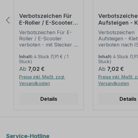
Verbotszeichen Für
Verbotszeiche
E-Roller / E-Scooter
Aufsteigen - K
verboten - mit
verboten – ISO
Verbotszeichen Für E-
Verbotszeichen
Stecker
P009
Roller / E-Scooter
Aufsteigen - Klet
verboten - mit Stecker –
verboten nach I
ältere Norm oder
und ASR A 1.3 (2
praxisbewährtes
weist darauf hin,
Inhalt:
4 Stück
(1,91 € / 1
Inhalt:
4 Stück
(1,91
Stück)
Stück)
Zeichen. Verbotszeichen
bestimmtes Verh
Regulärer Preis:
Regulärer Preis:
Ab
7,02 €
Ab
7,02 €
weisen in der Regel
verboten ist, um
darauf hin, dass ein
Gefährdung von
Preise inkl. MwSt. zzgl.
Preise inkl. MwSt. z
bestimmtes Verhalten
Personen oder
Versandkosten
Versandkosten
verboten ist, um eine
Maschinen abzu
Gefährdung von
Gefahr: Abstürz
Details
Details
Personen oder
Beschädigung v
Maschinen abzuwenden
Regalen. Mer
oder dass bestimmte
des
Handlungen aus
Verbotszeichens 
anderen Gründen
gen - Klettern v
unerwünscht sind.
ISO 7010 - P009
Service-Hotline
Merkmale des
Ausführung: Gr