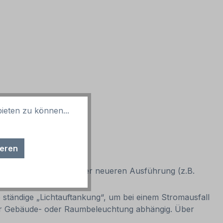
ieten zu können...
ieren
s Verbotszeichen in einer neueren Ausführung (z.B.
 ständige „Lichtauftankung“, um bei einem Stromausfall
r der Gebäude- oder Raumbeleuchtung abhängig. Über