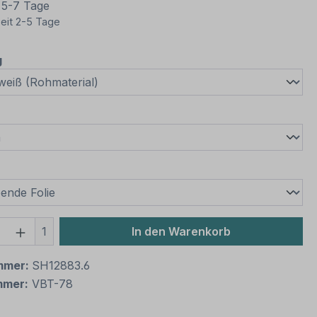
t 5-7 Tage
eit 2-5 Tage
auswählen
g
wählen
swählen
 Anzahl: Gib den gewünschten Wert ein 
1
In den Warenkorb
mmer:
SH12883.6
mmer:
VBT-78