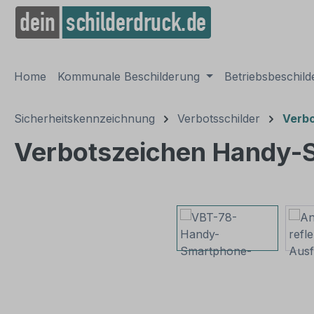
springen
Zur Hauptnavigation springen
Home
Kommunale Beschilderung
Betriebsbeschil
Sicherheitskennzeichnung
Verbotsschilder
Verbo
Verbotszeichen Handy-S
Bildergalerie überspringen