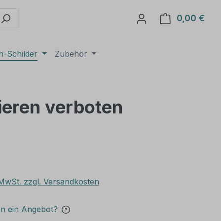
0,00 €
Ware
n-Schilder
Zubehör
ieren verboten
. MwSt. zzgl. Versandkosten
en ein Angebot?