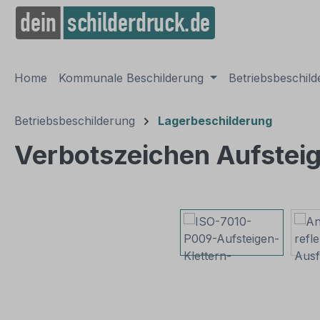
springen
Zur Hauptnavigation springen
Home
Kommunale Beschilderung
Betriebsbeschil
Betriebsbeschilderung
Lagerbeschilderung
Verbotszeichen Aufsteig
Bildergalerie überspringen