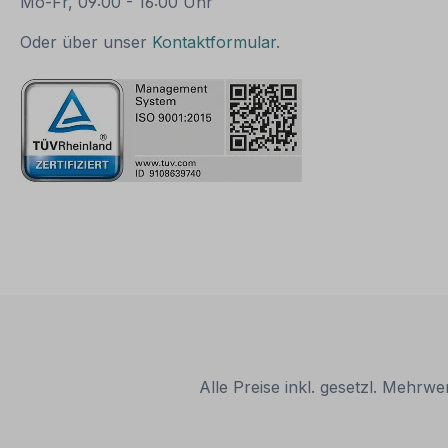
Mo-Fr, 09:00 - 16:00 Uhr
Selbstklebende Folie
ISO 7010 und AS
PVC - Hartschaum 3
(2013) Material:
Oder über unser
Kontaktformular
.
mm Aluminium 2 mm
Selbstklebende 
Abmessungen: (nicht in
PVC - Hartscha
allen Materialien
mm Aluminium
verfügbar) Ø 100 mm –
Abmessungen: (n
Erkennungsweite bis 4
allen Materialien
m Ø 200 mm –
verfügbar) Ø 100 mm –
Erkennungsweite bis 8
Erkennungsweite
m Ø 300 mm –
m Ø 200 mm –
Erkennungsweite bis 12
Erkennungsweite
m Ø 400 mm –
m Ø 300 mm –
Erkennungsweite bis 16
Erkennungsweite
m Ø 500 mm –
m Ø 400 mm –
Erkennungsweite bis 20
Erkennungsweite
m
m Ø 500 mm –
Verpackungseinheiten: 1
Erkennungsweite
Verbotszeichen oder 1
m
Satz bei entsprechender
Verpackungseinhe
Alle Preise inkl. gesetzl. Mehrwe
Kennzeichnung Bitte
Verbotszeichen 
beachten Sie: Dieses
Satz bei entspr
Verbotszeichen
Kennzeichnung B