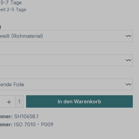
t 5-7 Tage
eit 2-5 Tage
auswählen
g
wählen
swählen
 Anzahl: Gib den gewünschten Wert ein 
1
In den Warenkorb
mmer:
SH10658.1
mmer:
ISO 7010 - P009