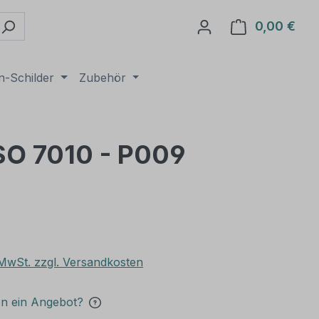
0,00 €
Ware
n-Schilder
Zubehör
ISO 7010 - P009
. MwSt. zzgl. Versandkosten
en ein Angebot?