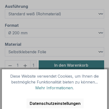
auswählen
Ausführung
auswählen
Format
auswählen
Material
Produkt Anzahl: Gib den gewünschten We
1
In den Warenkorb
Diese Website verwendet Cookies, um Ihnen die
Produktnummer:
SH10740.1
bestmögliche Funktionalität bieten zu können...
Vorlagenummer:
VBT-22
Mehr Informationen
.
Beschreibung
Datenschutzeinstellungen
Verbotszeichen Für Roller und Mofas verboten –