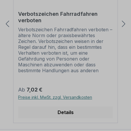
Verbotszeichen Fahrradfahren
verboten
Verbotszeichen Fahrradfahren verboten –
ältere Norm oder praxisbewährtes
Zeichen. Verbotszeichen weisen in der
Regel darauf hin, dass ein bestimmtes
Verhalten verboten ist, um eine
Gefährdung von Personen oder
Maschinen abzuwenden oder dass
bestimmte Handlungen aus anderen
Gründen unerwünscht sind. Merkmale
des Verbotszeichens Fahrradfahren
verboten: Ausführung: Grundfarbe weiß,
Regulärer Preis:
Ab
7,02 €
Rand und Querbalken rot, Symbol
Preise inkl. MwSt. zzgl. Versandkosten
schwarz Norm: älter oder praxisbewährt
Material: Selbstklebende Folie
Aluminium 2 mm Abmessungen: (nicht in
Details
allen Materialien verfügbar) Ø 100 mm –
Erkennungsweite bis 4 m Ø 200 mm –
Erkennungsweite bis 8 m Ø 300 mm –