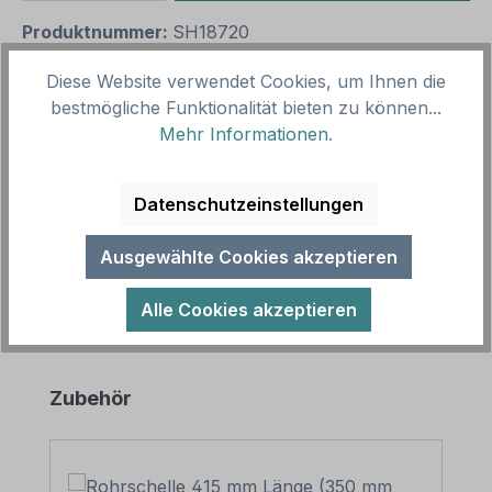
Produktnummer:
SH18720
Vorlagenummer:
TX-A-565
Diese Website verwendet Cookies, um Ihnen die
bestmögliche Funktionalität bieten zu können...
Beschreibung
Mehr Informationen
.
Hinweisschild Aufenthalt im Schwenkbereich
verboten. In diversen Größen erhältlich, auch mit
Datenschutzeinstellungen
Ihrem Wunschtext. Merkmale des…
Mehr
Ausgewählte Cookies akzeptieren
Alle Cookies akzeptieren
Produktgalerie überspringen
Zubehör