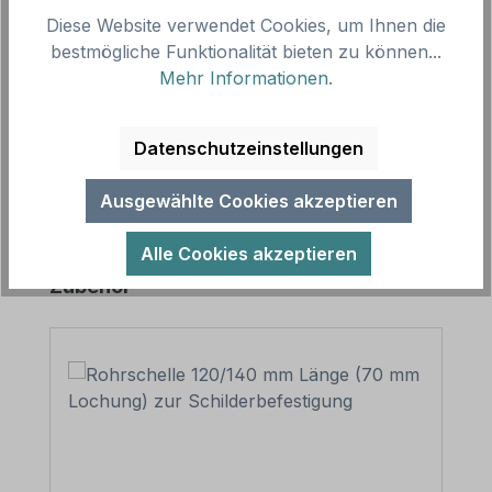
Beschreibung
Diese Website verwendet Cookies, um Ihnen die
bestmögliche Funktionalität bieten zu können...
Schild Entsorgung von Fäkalien verboten. Dieses
Mehr Informationen
.
Schild ist in diversen Größen erhältlich, auch mit
Ihrem Wunschtext. Merkmal…
Mehr
Datenschutzeinstellungen
Ausgewählte Cookies akzeptieren
Alle Cookies akzeptieren
Produktgalerie überspringen
Zubehör