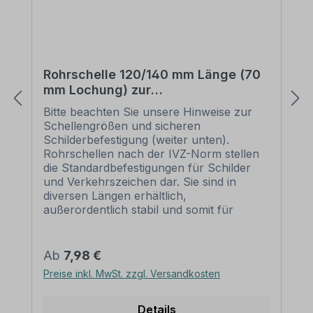
Rohrschelle 120/140 mm Länge (70
mm Lochung) zur
Schilderbefestigung
Bitte beachten Sie unsere Hinweise zur
Schellengrößen und sicheren
Schilderbefestigung (weiter unten).
Rohrschellen nach der IVZ-Norm stellen
die Standardbefestigungen für Schilder
und Verkehrszeichen dar. Sie sind in
diversen Längen erhältlich,
außerordentlich stabil und somit für
dauerhafte Befestigungen von
Aluminiumschildern bestens geeignet. Für
eine sichere Befestigung von Schildern mit
Regulärer Preis:
Ab
7,98 €
einer Höhe über 200 mm werden zwei
Preise inkl. MwSt. zzgl. Versandkosten
Rohrschellen benötigt. Merkmale dieser
Rohrschelle zur Schilderbefestigung:
Norm: nach IVZ Material: Stahl,
Details