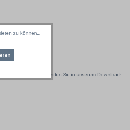
ieten zu können...
ieren
gbaren Verbotszeichen finden Sie in unserem Download-