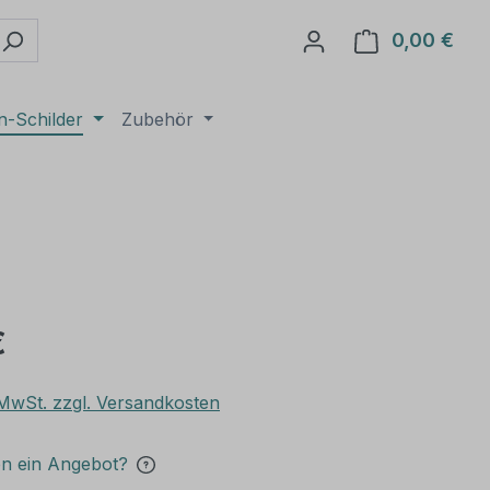
0,00 €
Ware
n-Schilder
Zubehör
€
. MwSt. zzgl. Versandkosten
en ein Angebot?