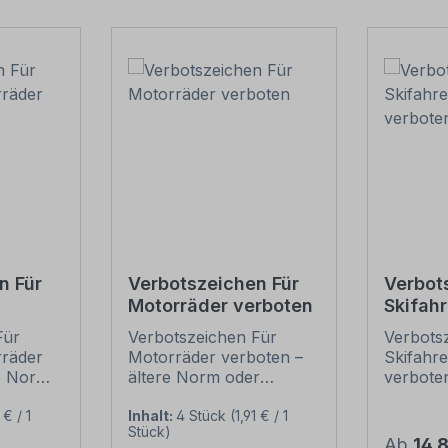
 Für
Verbotszeichen Für
Verbot
Motorräder verboten
Skifah
erboten
verbot
ür
Verbotszeichen Für
Verbots
räder
Motorräder verboten –
Skifahr
re Norm
ältere Norm oder
verbote
hrtes
praxisbewährtes
praxisb
szeichen
Zeichen. Verbotszeichen
Zeichen
 € / 1
Inhalt:
4 Stück
(1,91 € / 1
Stück)
gel
weisen in der Regel
weisen i
Regulär
Ab
14,