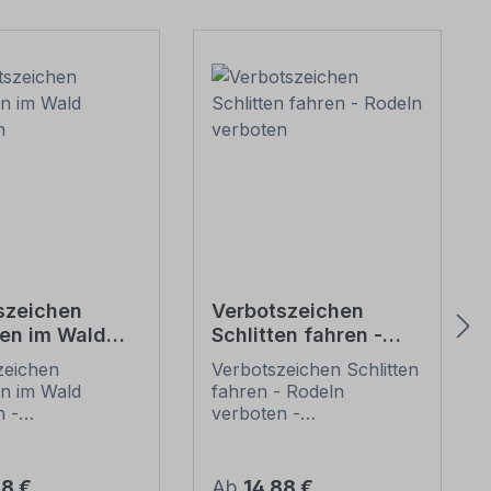
szeichen
Verbotszeichen
ren im Wald
Schlitten fahren -
en
Rodeln verboten
zeichen
Verbotszeichen Schlitten
en im Wald
fahren - Rodeln
n -
verboten -
ewährtes
praxisbewährtes
. Verbotszeichen
Zeichen. Verbotszeichen
n der Regel
weisen in der Regel
er Preis:
Regulärer Preis:
88 €
Ab
14,88 €