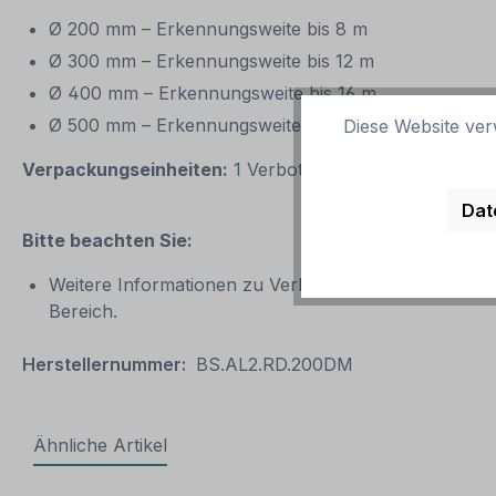
Ø 200 mm – Erkennungsweite bis 8 m
Ø 300 mm – Erkennungsweite bis 12 m
Ø 400 mm – Erkennungsweite bis 16 m
Ø 500 mm – Erkennungsweite bis 20 m
Diese Website ver
Verpackungseinheiten:
1 Verbotszeichen
Dat
Bitte beachten Sie:
Weitere Informationen zu Verbotszeichen und zur Si
Bereich.
Herstellernummer:
BS.AL2.RD.200DM
Ähnliche Artikel