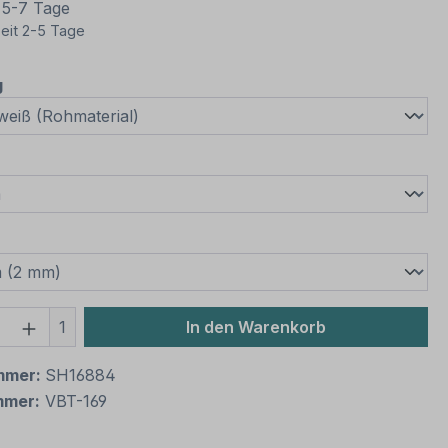
t 5-7 Tage
eit 2-5 Tage
auswählen
g
wählen
swählen
 Anzahl: Gib den gewünschten Wert ein 
1
In den Warenkorb
mmer:
SH16884
mmer:
VBT-169