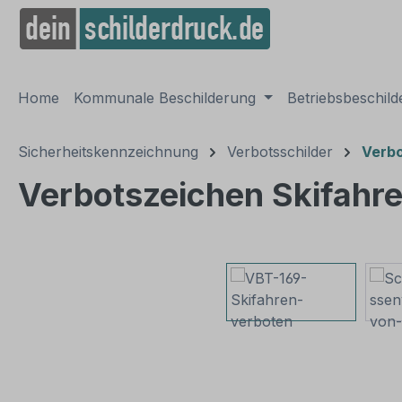
springen
Zur Hauptnavigation springen
Home
Kommunale Beschilderung
Betriebsbeschil
Sicherheitskennzeichnung
Verbotsschilder
Verbo
Verbotszeichen Skifahr
Bildergalerie überspringen