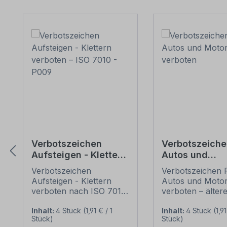
Produktgalerie überspringen
Verbotszeichen
Verbotszeichen
Aufsteigen - Klettern
Autos und
verboten – ISO 7010 -
Motorräder v
Verbotszeichen
Verbotszeichen F
P009
Aufsteigen - Klettern
Autos und Motor
verboten nach ISO 7010
verboten – älte
und ASR A 1.3 (2013) –
oder praxisbewä
weist darauf hin, dass ein
Zeichen. Verbot
Inhalt:
4 Stück
(1,91 € / 1
Inhalt:
4 Stück
(1,91
Stück)
Stück)
bestimmtes Verhalten
weisen in der Re