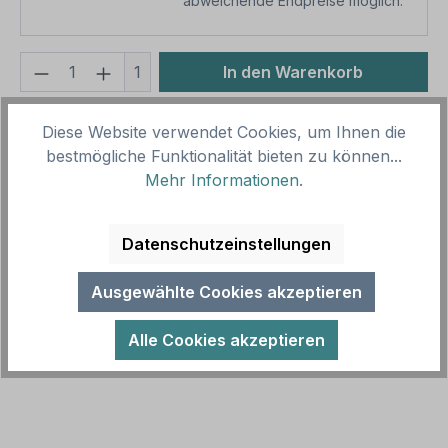
abweichende Endpreise möglich.
Produkt Anzahl: Gib den gewünschten We
1
In den Warenkorb
Produktnummer:
SH11015
Diese Website verwendet Cookies, um Ihnen die
Vorlagenummer:
BS-FW-42
bestmögliche Funktionalität bieten zu können...
Mehr Informationen
.
Beschreibung
Datenschutzeinstellungen
Brandschutzschild / Feuerwehrschild Rettungswege
für die Feuerwehr freihalten. Diese
Ausgewählte Cookies akzeptieren
Feuerwehrschilder kommen im Außenbereic…
Mehr
Alle Cookies akzeptieren