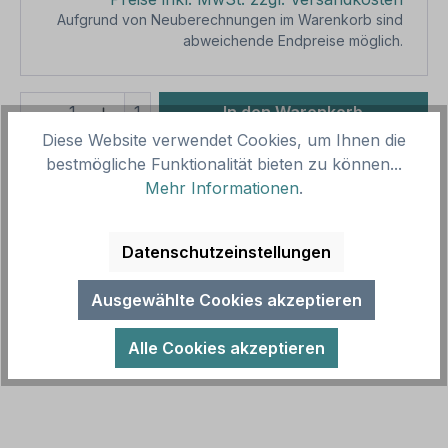
Aufgrund von Neuberechnungen im Warenkorb sind
abweichende Endpreise möglich.
Produkt Anzahl: Gib den gewünschten We
1
In den Warenkorb
Diese Website verwendet Cookies, um Ihnen die
Produktnummer:
SH11014
bestmögliche Funktionalität bieten zu können...
Vorlagenummer:
BS-FW-41
Mehr Informationen
.
Datenschutzeinstellungen
Beschreibung
Brandschutzschild / Feuerwehrschild
Ausgewählte Cookies akzeptieren
Feuerwehrzufahrt Fläche für Feuerwehr freihalten
- mit Paragraphen. Diese Feuerwehrschil…
Mehr
Alle Cookies akzeptieren