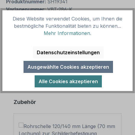
Produktnummer:
SH19341
Vorlagenummer:
VBT-286-K
Diese Website verwendet Cookies, um Ihnen die
bestmögliche Funktionalität bieten zu können...
Beschreibung
Mehr Informationen
.
Verbotsschild Rosen pflücken verboten als
Kombinationsschild mit Verbotszeichen und
Datenschutzeinstellungen
Zusatztext. Kombinationsschilder beinhal…
Mehr
Ausgewählte Cookies akzeptieren
Alle Cookies akzeptieren
Produktgalerie überspringen
Zubehör