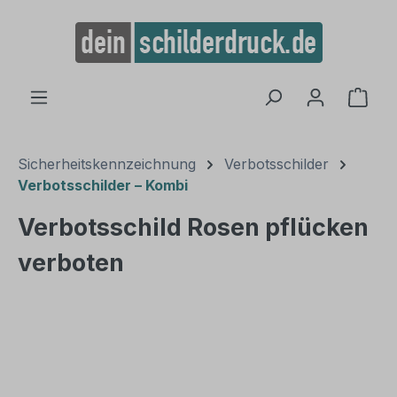
alt springen
Ware
Sicherheitskennzeichnung
Verbotsschilder
Verbotsschilder – Kombi
Verbotsschild Rosen pflücken
verboten
Bildergalerie überspringen