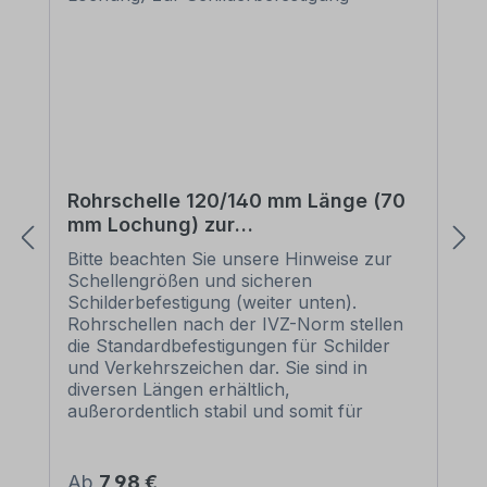
Rohrschelle 120/140 mm Länge (70
mm Lochung) zur
Schilderbefestigung
Bitte beachten Sie unsere Hinweise zur
Schellengrößen und sicheren
Schilderbefestigung (weiter unten).
Rohrschellen nach der IVZ-Norm stellen
die Standardbefestigungen für Schilder
und Verkehrszeichen dar. Sie sind in
diversen Längen erhältlich,
außerordentlich stabil und somit für
dauerhafte Befestigungen von
Aluminiumschildern bestens geeignet. Für
eine sichere Befestigung von Schildern mit
Regulärer Preis:
Ab
7,98 €