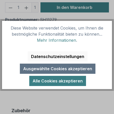
Produkt Anzahl: Gib den gewünschten We
1
In den Warenkorb
Produktnummer:
SH11279
Vorlagenummer:
WAR-10-K
Diese Website verwendet Cookies, um Ihnen die
bestmögliche Funktionalität bieten zu können...
Mehr Informationen
.
Beschreibung
Warnschild Warnung vor Rasenrobotern nach
Datenschutzeinstellungen
älterer Norm oder praxisbewährt als
Kombinationsschild mit Zusatztext. Kombination…
Ausgewählte Cookies akzeptieren
Mehr
Alle Cookies akzeptieren
Produktgalerie überspringen
Zubehör