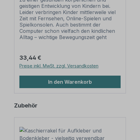
geistigen Entwicklung von Kindern bei.
Leider verbringen Kinder mittlerweile viel
Zeit mit Fernsehen, Online-Spielen und
Spielkonsolen. Auch bestimmt der
Computer schon vielfach den kindlichen
Alltag – wichtige Bewegungszeit geht
durch den Gebrauch dieser Medien
verloren. Um diesen Defiziten
entgegenzuwirken, ist es erforderlich,
Regulärer Preis:
33,44 €
Kinder verstärkt zur Bewegung zu
Preise inkl. MwSt. zzgl. Versandkosten
animieren – im Kreise der Familie, auf
Spielplätzen, aber auch schon in
Kindergärten und Grundschulen sollte auf
In den Warenkorb
eine Bewegungsförderung besonderer
Wert gelegt werden. Bewegungspfade
helfen bei dieser Aufgabe, sie regen
Produktgalerie überspringen
Zubehör
Kinder an, sich spielerisch zu bewegen
und unterstützen positiv ihre motorische
Entwicklung. Unsere mehrteiligen
Bewegungspfad-Sets für den
Innenbereich sind in kindgerechten
Ausführungen als Wand- oder