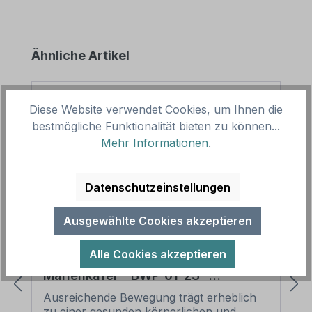
Produktgalerie überspringen
Ähnliche Artikel
Diese Website verwendet Cookies, um Ihnen die
bestmögliche Funktionalität bieten zu können...
Mehr Informationen
.
Datenschutzeinstellungen
Ausgewählte Cookies akzeptieren
Alle Cookies akzeptieren
Bodenkleber für Bewegungspfade -
Marienkäfer - BWP-01-23 -
Motivelement von BWP-01-SET-23
Ausreichende Bewegung trägt erheblich
zu einer gesunden körperlichen und