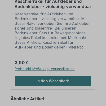
Kaschierrakel für Aufkleber und
Bodenkleber - vielseitig verwendbar
Kaschierrakel für Aufkleber und
Bodenkleber - vielseitig verwendbar. Mit
dieser Rakel verkleben Sie Ihre Aufkleber
sicher und blasenfrei. Bei unseren
Bodenkleber-Sets für Bewegungspfade
liegt dies Rakel kostenlos bei. Merkmale
dieses Artikels: Kaschierrakel für
Aufkleber und Bodenkleber - vielseitig
verwendbar Material: Kunststoff
(Farbigkeit kann variieren) Größe: 100 x
70 mm Verarbeitung: mit runden Ecken
Regulärer Preis:
3,50 €
Verpackungseinheit: 1 Kaschierrakel
Preise inkl. MwSt. zzgl. Versandkosten
Einsatzbereiche: Aufklebermontage Bitte
beachten Sie: Dieser Artikel ist als
Kaschierhilfe für laminierte Aufkleber
In den Warenkorb
oder Bodenkleber bestens geeignet. Bei
einer Verwendung von nicht laminierten
Aufklebern ist diese Rakel mit Vorsicht
Produktgalerie überspringen
Ähnliche Artikel
einzusetzen, um die Druckfarbe nicht zu
verkratzen. Abhilfe schafft hier die