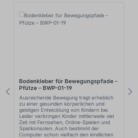
Aufbringung eines festgeklebten Filz-
oder Stoffstreifens um die Rakelkante.
Erwerben Sie eines unserer
Bodenklebersätze für Bewegungspfade,
müssen Sie diese Rakel nicht separat
kaufen. Jedem Bodenklebersatz für
Bewegungspfade liegt eine Rakel
kostenlos bei.
Bodenkleber für Bewegungspfade -
Pfütze – BWP-01-19
Ausreichende Bewegung trägt erheblich
zu einer gesunden körperlichen und
geistigen Entwicklung von Kindern bei.
Leider verbringen Kinder mittlerweile viel
Zeit mit Fernsehen, Online-Spielen und
Spielkonsolen. Auch bestimmt der
Computer schon vielfach den kindlichen