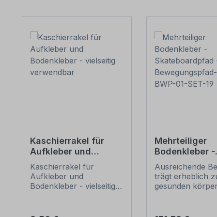
Produktgalerie überspringen
Kaschierrakel für
Mehrteiliger
Aufkleber und
Bodenkleber -
Bodenkleber -
Skateboardpfa
Kaschierrakel für
Ausreichende B
vielseitig
Bewegungspf
Aufkleber und
trägt erheblich z
verwendbar
- BWP-01-SET-
Bodenkleber - vielseitig
gesunden körper
verwendbar. Mit dieser
und geistigen
Rakel verkleben Sie Ihre
Entwicklung von
Aufkleber sicher und
bei. Leider verbr