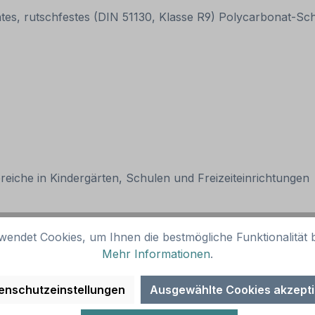
ntes, rutschfestes (DIN 51130, Klasse R9) Polycarbonat-S
eiche in Kindergärten, Schulen und Freizeiteinrichtungen
wendet Cookies, um Ihnen die bestmögliche Funktionalität b
Sets. Er kann als Ersatz bei Beschädigung oder zur alleini
Mehr Informationen
.
 sind für alle glatten Böden (gegossen oder fest mit dem
enschutzeinstellungen
Ausgewählte Cookies akzept
ntergründe frei von jeglichen Trennmitteln sind wie Staub, 