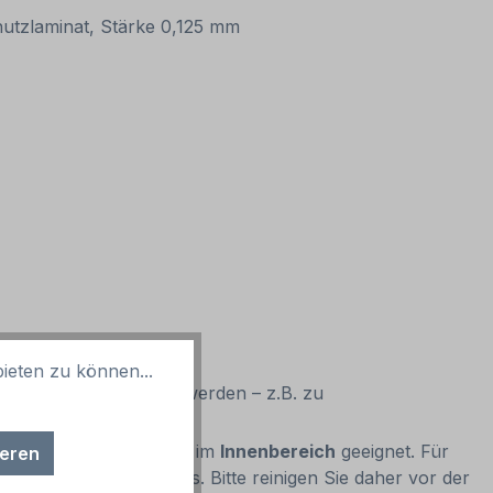
chutzlaminat, Stärke 0,125 mm
ieten zu können...
gen Anwendung genutzt werden – z.B. zu
 Untergrund verbunden) im
Innenbereich
geeignet. Für
ieren
Schmutz, Fett und Wachs. Bitte reinigen Sie daher vor der