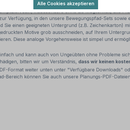
.
Alle Cookies akzeptieren
liziert sein, insbesondere ohne die Möglichkeit, alle Pfa
n zur Verfügung, in den unsere Bewegungspfad-Sets sowie 
 Sie einen geeigneten Untergrund (z.B. Zeichenkarton) mi
gedruckten Motive grob ausschneiden, auf Ihrem Untergrund
ixieren. Diese analoge Vorgehensweise ist simpel und ermö
infach und kann auch von Ungeübten ohne Probleme siche
ädigen, bitten wir um Verständnis,
dass wir keinen koste
PDF-Format weiter unten unter "Verfügbare Downloads" o
d-Bereich können Sie auch unsere Planungs-PDF-Dateien