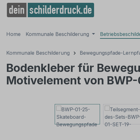
springen
Zur Hauptnavigation springen
Home
Kommunale Beschilderung
Betriebsbeschil
Kommunale Beschilderung
Bewegungspfade-Lernpfa
Bodenkleber für Bewegu
Motivelement von BWP-
Bildergalerie überspringen