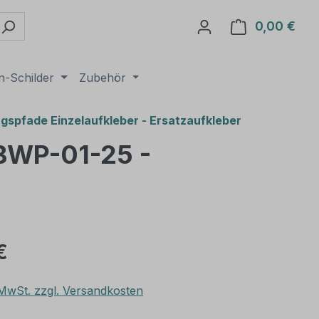
0,00 €
Ware
n-Schilder
Zubehör
spfade Einzelaufkleber - Ersatzaufkleber
 BWP-01-25 -
€
. MwSt. zzgl. Versandkosten