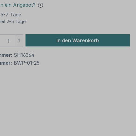
en ein Angebot?
t 5-7 Tage
eit 2-5 Tage
 Anzahl: Gib den gewünschten Wert ein 
1
In den Warenkorb
mmer:
SH16364
mmer:
BWP-01-25