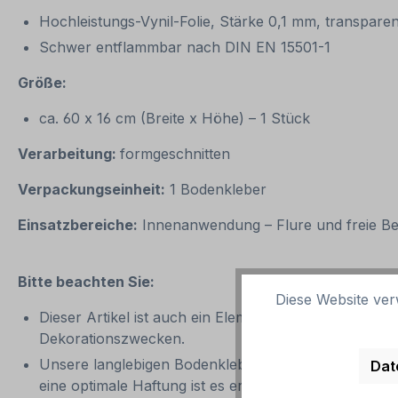
Hochleistungs-Vynil-Folie, Stärke 0,1 mm, transpare
Schwer entflammbar nach DIN EN 15501-1
Größe:
ca. 60 x 16 cm (Breite x Höhe) – 1 Stück
Verarbeitung:
formgeschnitten
Verpackungseinheit:
1 Bodenkleber
Einsatzbereiche:
Innenanwendung – Flure und freie Ber
Bitte beachten Sie:
Diese Website ver
Dieser Artikel ist auch ein Element eines Aufkleber-
Dekorationszwecken.
Unsere langlebigen Bodenkleber für Bewegungspfade
Dat
eine optimale Haftung ist es erforderlich, dass die U