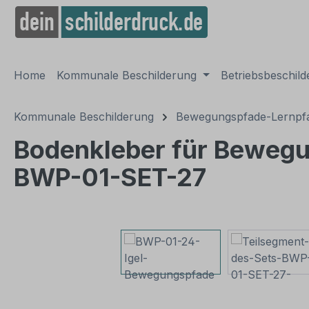
springen
Zur Hauptnavigation springen
Home
Kommunale Beschilderung
Betriebsbeschil
Kommunale Beschilderung
Bewegungspfade-Lernpfa
Bodenkleber für Bewegu
BWP-01-SET-27
Bildergalerie überspringen