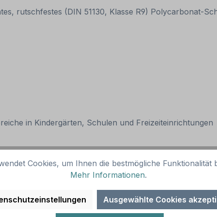
ntes, rutschfestes (DIN 51130, Klasse R9) Polycarbonat-S
eiche in Kindergärten, Schulen und Freizeiteinrichtungen
wendet Cookies, um Ihnen die bestmögliche Funktionalität b
Sets. Er kann als Ersatz bei Beschädigung oder zur alleini
Mehr Informationen
.
 sind für alle glatten Böden (gegossen oder fest mit dem
enschutzeinstellungen
Ausgewählte Cookies akzept
ntergründe frei von jeglichen Trennmitteln sind wie Staub, 