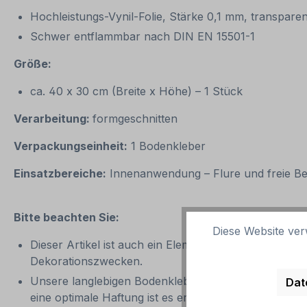
Hochleistungs-Vynil-Folie, Stärke 0,1 mm, transpare
Schwer entflammbar nach DIN EN 15501-1
Größe:
ca. 40 x 30 cm (Breite x Höhe) – 1 Stück
Verarbeitung:
formgeschnitten
Verpackungseinheit:
1 Bodenkleber
Einsatzbereiche:
Innenanwendung – Flure und freie Ber
Bitte beachten Sie:
Diese Website ver
Dieser Artikel ist auch ein Element eines Aufkleber-
Dekorationszwecken.
Unsere langlebigen Bodenkleber für Bewegungspfade
Dat
eine optimale Haftung ist es erforderlich, dass die U