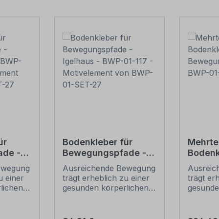
ür
Bodenkleber für
Mehrtei
de -
Bewegungspfade -
Bodenk
 -
Igelhaus - BWP-01-
Igelpfa
ewegung
Ausreichende Bewegung
Ausreic
117 - Motivelement
Beweg
u einer
trägt erheblich zu einer
trägt er
 von
von BWP-01-SET-27
- BWP-
lichen
gesunden körperlichen
gesunde
7
und geistigen
und geis
 Kindern
Entwicklung von Kindern
Entwick
ingen
bei. Leider verbringen
bei. Lei