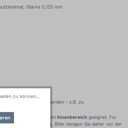
chutzlaminat, Stärke 0,125 mm
ieten zu können...
gen Anwendung genutzt werden – z.B. zu
 Untergrund verbunden) im
Innenbereich
geeignet. Für
ieren
Schmutz, Fett und Wachs. Bitte reinigen Sie daher vor der