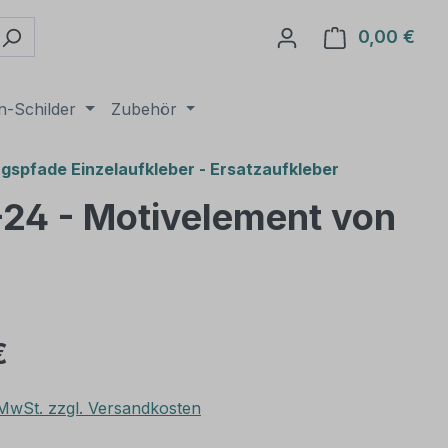
0,00 €
Ware
n-Schilder
Zubehör
spfade Einzelaufkleber - Ersatzaufkleber
-24 - Motivelement von
€
. MwSt. zzgl. Versandkosten