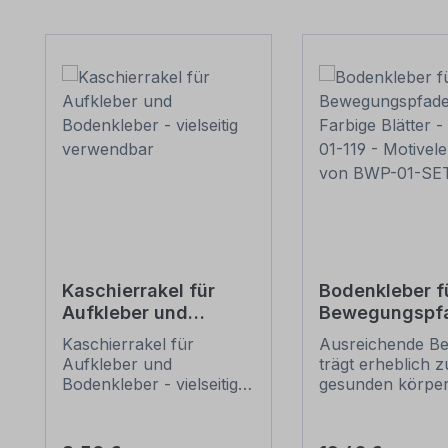
Produktgalerie überspringen
Kaschierrakel für
Bodenkleber f
Aufkleber und
Bewegungspfa
Bodenkleber -
Farbige Blätter
Kaschierrakel für
Ausreichende B
vielseitig
BWP-01-119 -
Aufkleber und
trägt erheblich z
verwendbar
Motivelement
Bodenkleber - vielseitig
gesunden körper
BWP-01-SET-2
verwendbar. Mit dieser
und geistigen
Rakel verkleben Sie Ihre
Entwicklung von
Aufkleber sicher und
bei. Leider verbr