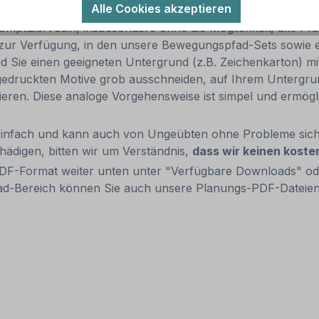
.
Alle Cookies akzeptieren
liziert sein, insbesondere ohne die Möglichkeit, alle Pfa
n zur Verfügung, in den unsere Bewegungspfad-Sets sowie 
 Sie einen geeigneten Untergrund (z.B. Zeichenkarton) mi
gedruckten Motive grob ausschneiden, auf Ihrem Untergrund
ixieren. Diese analoge Vorgehensweise ist simpel und ermö
infach und kann auch von Ungeübten ohne Probleme siche
ädigen, bitten wir um Verständnis,
dass wir keinen koste
PDF-Format weiter unten unter "Verfügbare Downloads" o
d-Bereich können Sie auch unsere Planungs-PDF-Dateien