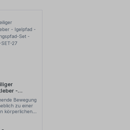
liger
leber -
d -
hende Bewegung
ungspfad-Set
heblich zu einer
01-SET-27
n körperlichen
tigen
lung von Kindern
der verbringen