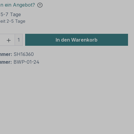
en ein Angebot?
t 5-7 Tage
eit 2-5 Tage
 Anzahl: Gib den gewünschten Wert ein 
1
In den Warenkorb
mmer:
SH16360
mmer:
BWP-01-24