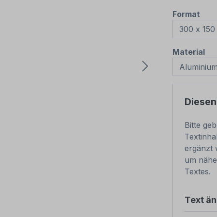
aus
Format
au
Material
Diesen
Bitte ge
Textinha
ergänzt 
um nähe
Textes.
Text ä