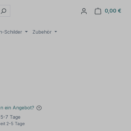
0,00 €
Ware
n-Schilder
Zubehör
en ein Angebot?
t 5-7 Tage
eit 2-5 Tage