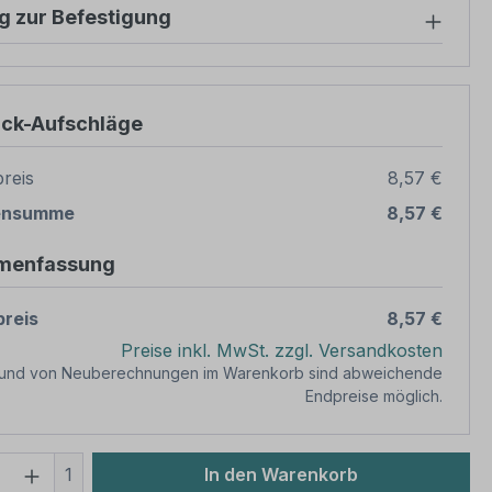
g zur Befestigung
ück-Aufschläge
reis
8,57 €
ensumme
8,57 €
menfassung
reis
8,57 €
Preise inkl. MwSt. zzgl. Versandkosten
rund von Neuberechnungen im Warenkorb sind abweichende
Endpreise möglich.
 Anzahl: Gib den gewünschten Wert ein 
1
In den Warenkorb