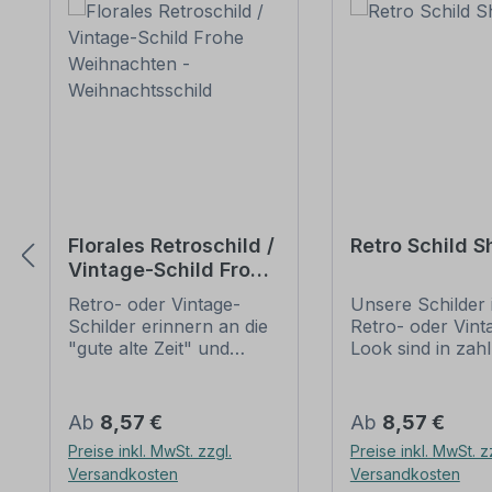
Florales Retroschild /
Retro Schild 
Vintage-Schild Frohe
Weihnachten -
Retro- oder Vintage-
Unsere Schilder 
Weihnachtsschild
Schilder erinnern an die
Retro- oder Vint
"gute alte Zeit" und
Look sind in zah
erfreuen sich mit ihrem
Ausführungen erh
nostalgischen Aussehen
mit Motiven oder
großer Beliebheit. Sind
Textinhalten, die
Regulärer Preis:
Regulärer Preis:
Ab
8,57 €
Ab
8,57 €
diese Schilder im Original
Artikel individuali
Preise inkl. MwSt. zzgl.
Preise inkl. MwSt. z
nur schwer und häufig
werden können. 
Versandkosten
Versandkosten
nur zu horrenden Preise
Patina (Kratzer 