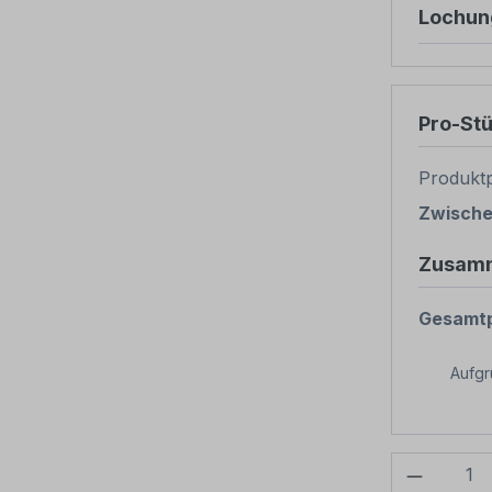
Lochun
Pro-St
Produktp
Zwisch
Zusam
Gesamtp
Aufg
Produkt