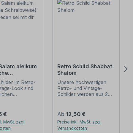
 Salam aleikum
Retro Schild Shabbat
che
Shalom
bweise) - Der
hilder im Retro-
Unsere hochwertigen
 sei mit dir
ntage-Look sind
Retro- und Vintage-
eichen
Schilder werden aus 2
ungen erhältlich,
mm Hartaluminium
iven oder nur
gefertigt, sie sind
lten, die je nach
wetterfest und in vielen
er Preis:
Regulärer Preis:
5 €
Ab
12,50 €
ndividuallisiert
Größen erhältlich.
l. MwSt. zzgl.
Preise inkl. MwSt. zzgl.
können. Die
Verschenken Sie diesen
osten
Versandkosten
Kratzer und
dekorativen wie auch