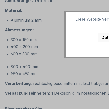
Ausführung:
Querformat
Material:
Diese Website ver
Aluminium 2 mm
Abmessungen:
Dat
300 x 150 mm
400 x 200 mm
600 x 300 mm
800 x 400 mm
980 x 490 mm
Verarbeitung:
rechteckig beschnitten mit leicht abgeru
Verpackungseinheiten:
1 Dekoschild im nostalgischen
Bitte beachten Sie: