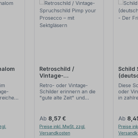
Shalom
Retroschild /
Schild
Vintage-
(deuts
Spruchschild Pimp
Schrei
im
Retro- oder Vintage-
Diese Sc
your Prosecco – mit
Frieden
age-
Schilder erinnern an die
oder Vi
Sektgläsern
lreichen
"gute alte Zeit" und
in zahlr
ältlich,
erfreuen sich mit ihrem
Ausführ
 nur
nostalgischen Aussehen
mit Mot
 je nach
großer Beliebheit. Sind
Textinha
Regulärer Preis:
Regulär
Ab
8,57 €
Ab
8,4
siert
diese Schilder im Original
Artikel i
zgl.
Preise inkl. MwSt. zzgl.
Preise ink
Die
nur schwer und häufig
werden 
Versandkosten
Versandk
und
nur zu horrenden Preise
Patina (