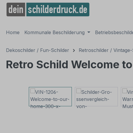
springen
Zur Hauptnavigation springen
Home
Kommunale Beschilderung
Betriebsbeschil
Dekoschilder / Fun-Schilder
Retroschilder / Vintage-
Retro Schild Welcome t
Bildergalerie überspringen