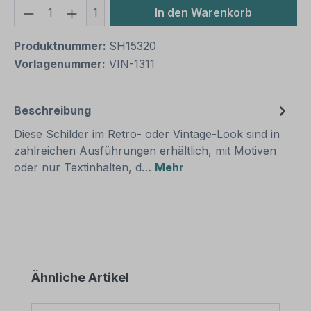
Produkt Anzahl: Gib den gewünschten We
1
In den Warenkorb
Produktnummer:
SH15320
Vorlagenummer:
VIN-1311
Beschreibung
Diese Schilder im Retro- oder Vintage-Look sind in
zahlreichen Ausführungen erhältlich, mit Motiven
oder nur Textinhalten, d…
Mehr
Produktgalerie überspringen
Ähnliche Artikel