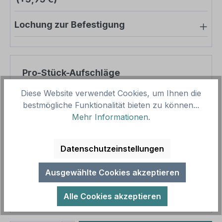
Lochung zur Befestigung
Pro-Stück-Aufschläge
Diese Website verwendet Cookies, um Ihnen die
Produktpreis
8,45 €
bestmögliche Funktionalität bieten zu können...
Zwischensumme
8,45 €
Mehr Informationen
.
Zusammenfassung
Datenschutzeinstellungen
Gesamtpreis
8,45 €
Ausgewählte Cookies akzeptieren
Preise inkl. MwSt. zzgl. Versandkosten
Aufgrund von Neuberechnungen im Warenkorb sind
Alle Cookies akzeptieren
abweichende Endpreise möglich.