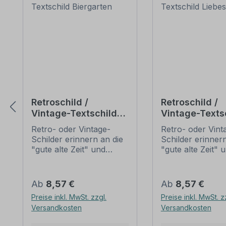
Retroschild /
Retroschild /
Vintage-Textschild
Vintage-Texts
Biergarten
Liebesnest
Retro- oder Vintage-
Retro- oder Vint
Schilder erinnern an die
Schilder erinnern
"gute alte Zeit" und
"gute alte Zeit" 
erfreuen sich mit ihrem
erfreuen sich mi
nostalgischen Aussehen
nostalgischen A
großer Beliebheit. Sind
großer Beliebheit
Regulärer Preis:
Regulärer Preis:
Ab
8,57 €
Ab
8,57 €
diese Schilder im Original
diese Schilder im
Preise inkl. MwSt. zzgl.
Preise inkl. MwSt. z
nur schwer und häufig
nur schwer und 
Versandkosten
Versandkosten
nur zu horrenden Preise
nur zu horrende
zu bekommen, bieten
zu bekommen, b