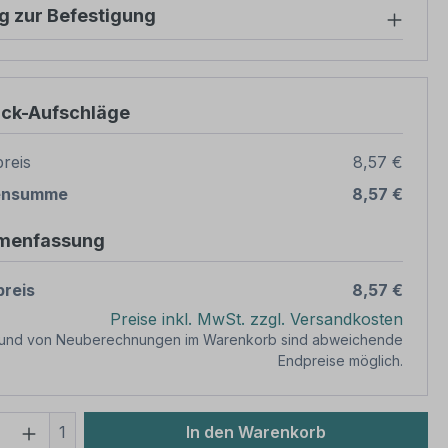
g zur Befestigung
ück-Aufschläge
reis
8,57 €
ensumme
8,57 €
menfassung
reis
8,57 €
Preise inkl. MwSt. zzgl. Versandkosten
rund von Neuberechnungen im Warenkorb sind abweichende
Endpreise möglich.
 Anzahl: Gib den gewünschten Wert ein 
1
In den Warenkorb