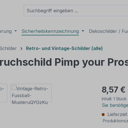
derung
Sicherheitskennzeichnung
Dekoschilder / Fu
Schilder
Retro- und Vintage-Schilder (alle)
pruchschild Pimp your Pro
8,57 €
Inhalt:
1 Stück
Sie benötig
Lieferzei
Produktionsz