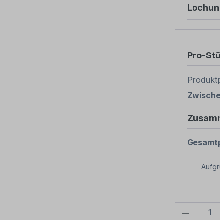
Lochun
Pro-St
Produktp
Zwisch
Zusam
Gesamtp
Aufg
Produkt