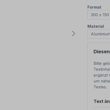
aus
Format
au
Material
Diesen
Bitte ge
Textinha
ergänzt 
um nähe
Textes.
Text ä