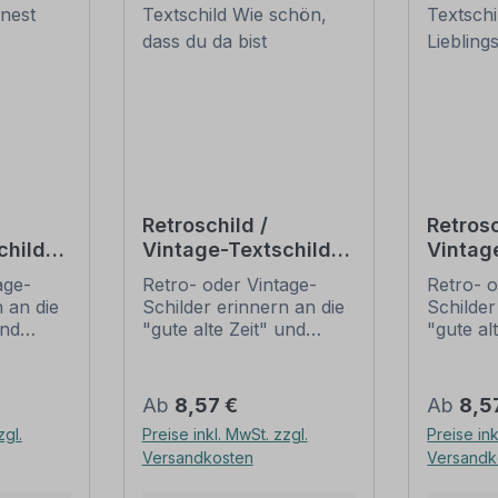
Retroschild /
Retrosc
child
Vintage-Textschild
Vintag
Wie schön, dass du
Du bis
age-
Retro- oder Vintage-
Retro- o
da bist
Liebli
 an die
Schilder erinnern an die
Schilder
und
"gute alte Zeit" und
"gute al
t ihrem
erfreuen sich mit ihrem
erfreuen
ussehen
nostalgischen Aussehen
nostalg
. Sind
großer Beliebheit. Sind
großer B
Regulärer Preis:
Regulär
Ab
8,57 €
Ab
8,5
 Original
diese Schilder im Original
diese Sc
zgl.
Preise inkl. MwSt. zzgl.
Preise ink
häufig
nur schwer und häufig
nur sch
Versandkosten
Versandk
n Preise
nur zu horrenden Preise
nur zu 
ieten
zu bekommen, bieten
zu beko