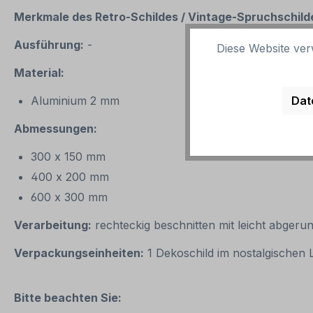
Merkmale des Retro-Schildes / Vintage
-
Spruchschilde
Ausführung:
-
Diese Website ver
Material:
Dat
Aluminium 2 mm
Abmessungen:
300 x 150 mm
400 x 200 mm
600 x 300 mm
Verarbeitung:
rechteckig beschnitten mit leicht abgeru
Verpackungseinheiten:
1 Dekoschild im nostalgischen
Bitte beachten Sie: