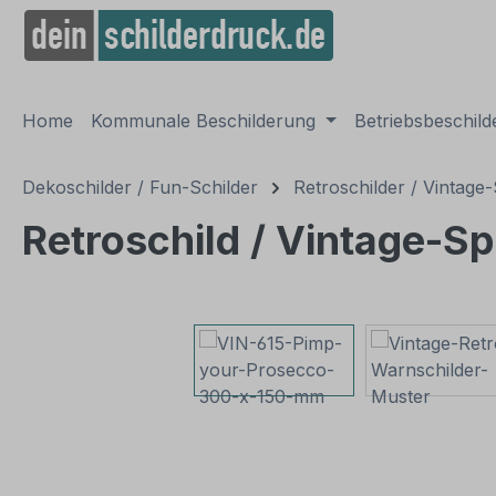
springen
Zur Hauptnavigation springen
Home
Kommunale Beschilderung
Betriebsbeschil
Dekoschilder / Fun-Schilder
Retroschilder / Vintage-
Retroschild / Vintage-S
Bildergalerie überspringen