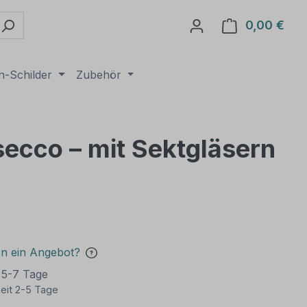
0,00 €
Ware
n-Schilder
Zubehör
secco – mit Sektgläsern
en ein Angebot?
t 5-7 Tage
eit 2-5 Tage