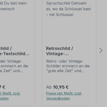
hild /
Retroschild /
e-Textschild
Vintage-
t mein
Spruchschild
der Vintage-
Retro- oder Vintage-
ngsmensch
Dahoam ist, wo da
 erinnern an die
Schilder erinnern an die
Schlüssel bast – mit
te Zeit" und
"gute alte Zeit" und
Schlüssel
 sich mit ihrem
erfreuen sich mit ihrem
ischen Aussehen
nostalgischen Aussehen
eliebheit. Sind
großer Beliebheit. Sind
er Preis:
Regulärer Preis:
7 €
Ab
10,95 €
hilder im Original
diese Schilder im Original
l. MwSt. zzgl.
Preise inkl. MwSt. zzgl.
wer und häufig
nur schwer und häufig
osten
Versandkosten
horrenden Preise
nur zu horrenden Preise
mmen, bieten
zu bekommen, bieten