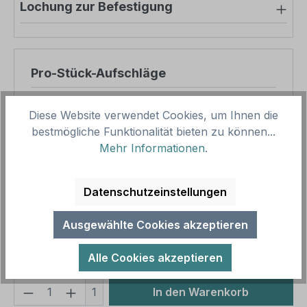
Lochung zur Befestigung
Pro-Stück-Aufschläge
Produktpreis
8,57 €
Diese Website verwendet Cookies, um Ihnen die
Zwischensumme
8,57 €
bestmögliche Funktionalität bieten zu können...
Mehr Informationen
.
Zusammenfassung
Datenschutzeinstellungen
Gesamtpreis
8,57 €
Preise inkl. MwSt. zzgl. Versandkosten
Ausgewählte Cookies akzeptieren
Aufgrund von Neuberechnungen im Warenkorb sind
abweichende Endpreise möglich.
Alle Cookies akzeptieren
Produkt Anzahl: Gib den gewünschten We
1
In den Warenkorb