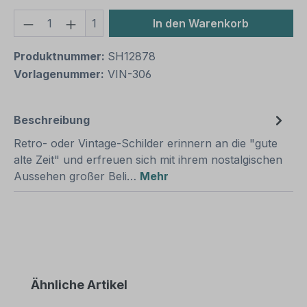
Produkt Anzahl: Gib den gewünschten We
1
In den Warenkorb
Produktnummer:
SH12878
Vorlagenummer:
VIN-306
Beschreibung
Retro- oder Vintage-Schilder erinnern an die "gute
alte Zeit" und erfreuen sich mit ihrem nostalgischen
Aussehen großer Beli…
Mehr
Produktgalerie überspringen
Ähnliche Artikel