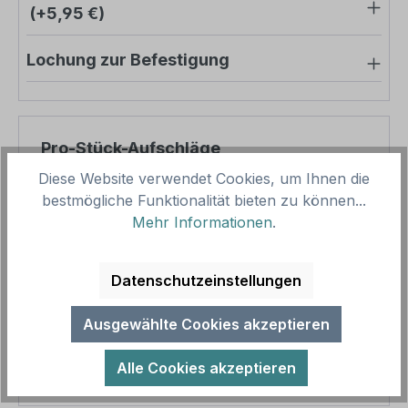
(+5,95 €)
Lochung zur Befestigung
Pro-Stück-Aufschläge
Diese Website verwendet Cookies, um Ihnen die
Produktpreis
10,95 €
bestmögliche Funktionalität bieten zu können...
Mehr Informationen
.
Zwischensumme
10,95 €
Zusammenfassung
Datenschutzeinstellungen
Gesamtpreis
10,95 €
Ausgewählte Cookies akzeptieren
Preise inkl. MwSt. zzgl. Versandkosten
Aufgrund von Neuberechnungen im Warenkorb sind
Alle Cookies akzeptieren
abweichende Endpreise möglich.