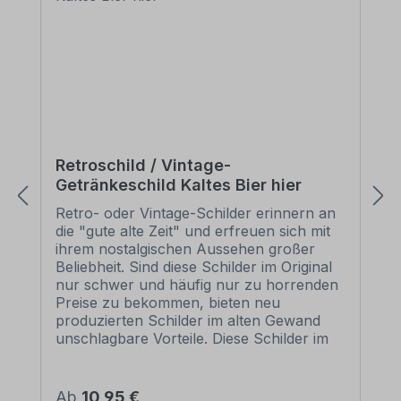
Retroschild / Vintage-
Getränkeschild Kaltes Bier hier
Retro- oder Vintage-Schilder erinnern an
die "gute alte Zeit" und erfreuen sich mit
ihrem nostalgischen Aussehen großer
Beliebheit. Sind diese Schilder im Original
nur schwer und häufig nur zu horrenden
Preise zu bekommen, bieten neu
produzierten Schilder im alten Gewand
unschlagbare Vorteile. Diese Schilder im
Retro- oder Vintage-Look sind in
zahlreichen Ausführungen erhältlich, mit
Motiven oder nur Textinhalten, die je nach
Regulärer Preis:
Ab
10,95 €