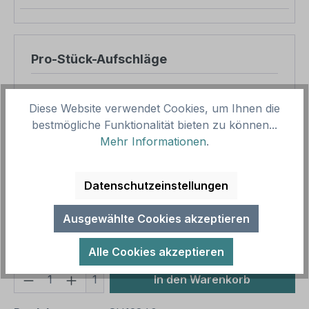
Pro-Stück-Aufschläge
Produktpreis
16,90 €
Diese Website verwendet Cookies, um Ihnen die
Zwischensumme
16,90 €
bestmögliche Funktionalität bieten zu können...
Mehr Informationen
.
Zusammenfassung
Gesamtpreis
16,90 €
Datenschutzeinstellungen
Preise inkl. MwSt. zzgl. Versandkosten
Aufgrund von Neuberechnungen im Warenkorb sind
Ausgewählte Cookies akzeptieren
abweichende Endpreise möglich.
Alle Cookies akzeptieren
Produkt Anzahl: Gib den gewünschten We
1
In den Warenkorb