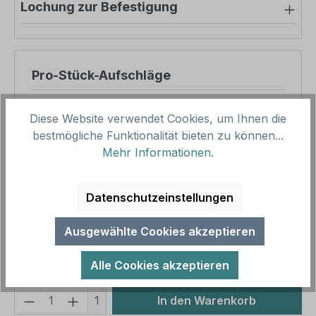
Lochung zur Befestigung
Pro-Stück-Aufschläge
Produktpreis
8,57 €
Diese Website verwendet Cookies, um Ihnen die
Zwischensumme
8,57 €
bestmögliche Funktionalität bieten zu können...
Mehr Informationen
.
Zusammenfassung
Datenschutzeinstellungen
Gesamtpreis
8,57 €
Preise inkl. MwSt. zzgl. Versandkosten
Ausgewählte Cookies akzeptieren
Aufgrund von Neuberechnungen im Warenkorb sind
abweichende Endpreise möglich.
Alle Cookies akzeptieren
Produkt Anzahl: Gib den gewünschten We
1
In den Warenkorb