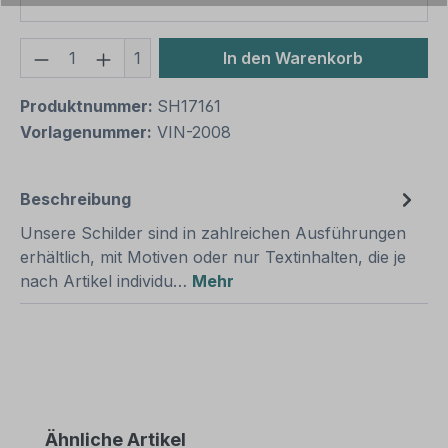
Produkt Anzahl: Gib den gewünschten We
1
In den Warenkorb
Produktnummer:
SH17161
Vorlagenummer:
VIN-2008
Beschreibung
Unsere Schilder sind in zahlreichen Ausführungen
erhältlich, mit Motiven oder nur Textinhalten, die je
nach Artikel individu…
Mehr
Produktgalerie überspringen
Ähnliche Artikel