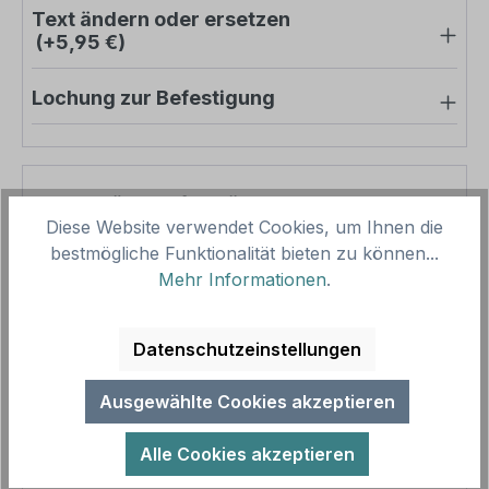
Text ändern oder ersetzen
(+5,95 €)
Lochung zur Befestigung
Pro-Stück-Aufschläge
Diese Website verwendet Cookies, um Ihnen die
bestmögliche Funktionalität bieten zu können...
Produktpreis
8,45 €
Mehr Informationen
.
Zwischensumme
8,45 €
Zusammenfassung
Datenschutzeinstellungen
Gesamtpreis
8,45 €
Ausgewählte Cookies akzeptieren
Preise inkl. MwSt. zzgl. Versandkosten
Aufgrund von Neuberechnungen im Warenkorb sind
Alle Cookies akzeptieren
abweichende Endpreise möglich.