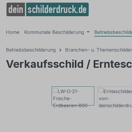
springen
Zur Hauptnavigation springen
Home
Kommunale Beschilderung
Betriebsbeschil
Betriebsbeschilderung
Branchen- u. Themenschilde
Verkaufsschild / Erntesc
Bildergalerie überspringen