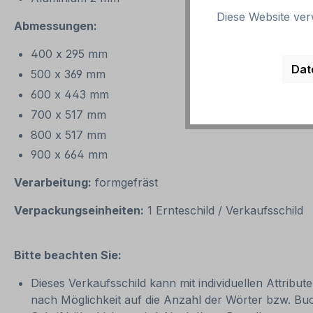
Diese Website ver
Abmessungen:
400 x 295 mm
Dat
500 x 369 mm
600 x 443 mm
700 x 517 mm
800 x 517 mm
900 x 664 mm
Verarbeitung:
formgefräst
Verpackungseinheiten:
1 Ernteschild / Verkaufsschild
Bitte beachten Sie:
Dieses Verkaufsschild kann mit individuellen Attribu
nach Möglichkeit auf die Anzahl der Wörter bzw. Bu