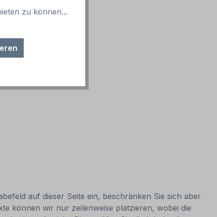
ieten zu können...
ieren
abefeld auf dieser Seite ein, beschränken Sie sich aber
e können wir nur zeilenweise platzieren, wobei die