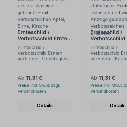
Ernteschild /
Ernteschild /
Verbotsschild Ernten
Verbotsschild
verboten -
verboten - Ka
Ernteschild /
Ernteschild /
Unbefugtes Ernten
Sie diese Erd
Verbotsschild Ernten
Verbotsschild Er
von Obst ist
direkt beim E
verboten - Unbefugtes
verboten - Kaufe
Diebstahl und wird
- Unbefugtes 
Ernten von Obst ist
diese Erdbeeren 
von uns zur Anzeige
ist Diebstahl 
Diebstahl und wird von
beim Erzeuger -
gebracht – mit
uns zur Anzeige
wird zur Anze
Unbefugtes Ernte
Regulärer Preis:
Regulärer Preis:
Ab
11,31 €
Ab
11,31 €
gebracht – mit
Diebstahl und wi
Verbotszeichen
gebracht – mit
Preise inkl. MwSt. zzgl.
Preise inkl. MwSt. z
Verbotszeichen Apfel,
Anzeige gebracht
Apfel, Birne, Kirsche
Verbotszeiche
Versandkosten
Versandkosten
Birne, Kirsche. Landwirte
Verbotszeichen
Erdbeere
und Obstwirte leiden
Erdbeere. Landw
zunehmend unter dem
Obstwirte leiden
Details
Details
Diebstahl ihres Ernteguts
zunehmend unte
und den damit
Diebstahl ihres E
verbundenen
und den damit
finanziellen Einbußen.
verbundenen