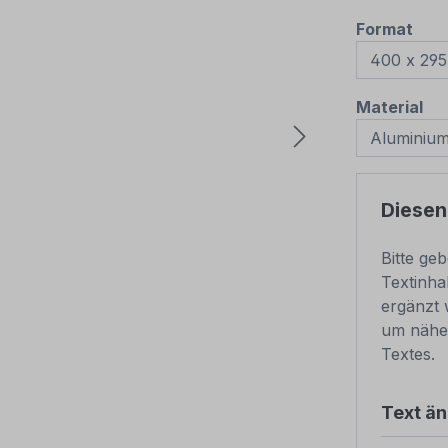
aus
Format
au
Material
Diesen
Bitte ge
Textinha
ergänzt 
um nähe
Textes.
Text ä