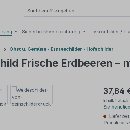
derung
Sicherheitskennzeichnung
Dekoschilder / Fu
r
Obst u. Gemüse - Ernteschilder - Hofschilder
hild Frische Erdbeeren – 
37,84 
Inhalt:
1 Stück
Sie benötig
Lieferzei
Produktionsz