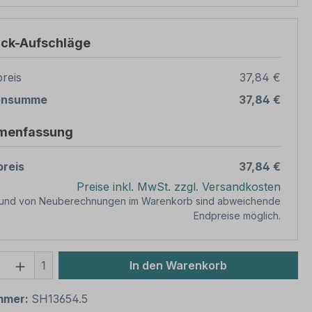
ück-Aufschläge
reis
37,84 €
ensumme
37,84 €
menfassung
reis
37,84 €
Preise inkl. MwSt. zzgl. Versandkosten
rund von Neuberechnungen im Warenkorb sind abweichende
Endpreise möglich.
 Anzahl: Gib den gewünschten Wert ein 
1
In den Warenkorb
mmer:
SH13654.5