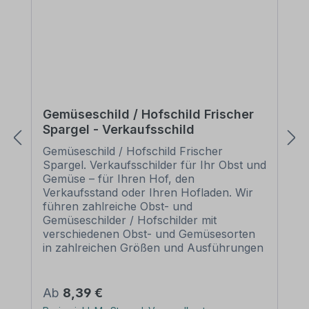
Gemüseschild / Hofschild Frischer
Spargel - Verkaufsschild
Gemüseschild / Hofschild Frischer
Spargel. Verkaufsschilder für Ihr Obst und
Gemüse – für Ihren Hof, den
Verkaufsstand oder Ihren Hofladen. Wir
führen zahlreiche Obst- und
Gemüseschilder / Hofschilder mit
verschiedenen Obst- und Gemüsesorten
in zahlreichen Größen und Ausführungen
als Standardartikel oder mit Ihrem
Wunschtext für eine bedarfsbezogene
Beschilderung. Merkmale des
Regulärer Preis:
Ab
8,39 €
Gemüseschildes / Hofschildes Frischer