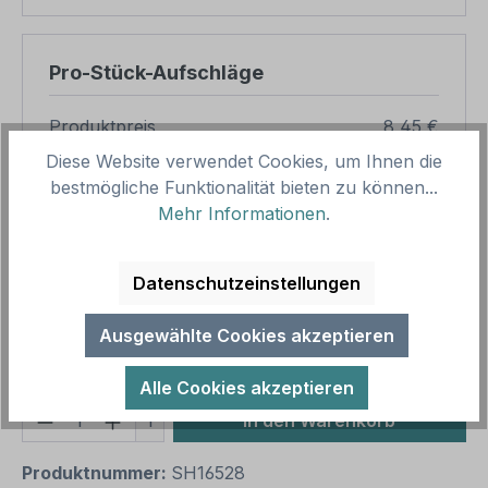
Pro-Stück-Aufschläge
Produktpreis
8,45 €
Diese Website verwendet Cookies, um Ihnen die
Zwischensumme
8,45 €
bestmögliche Funktionalität bieten zu können...
Zusammenfassung
Mehr Informationen
.
Gesamtpreis
8,45 €
Datenschutzeinstellungen
Preise inkl. MwSt. zzgl. Versandkosten
Aufgrund von Neuberechnungen im Warenkorb sind
Ausgewählte Cookies akzeptieren
abweichende Endpreise möglich.
Alle Cookies akzeptieren
Produkt Anzahl: Gib den gewünschten We
1
In den Warenkorb
Produktnummer:
SH16528