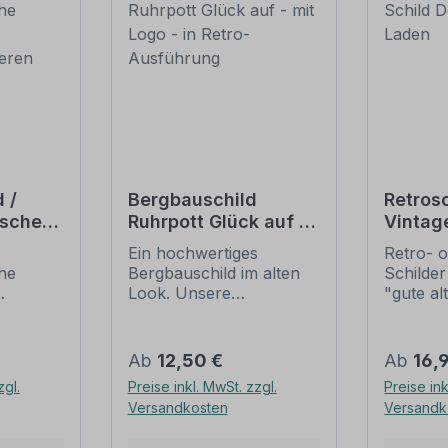
 /
Bergbauschild
Retrosc
ische
Ruhrpott Glück auf -
Vintag
it
mit Logo - in Retro-
Tante
Ein hochwertiges
Retro- o
beeren
Ausführung
che
Bergbauschild im alten
Schilder
Look. Unsere
"gute al
eren.
Bergbauschilder sind
erfreuen
alten Schildern
nostalg
r den
nachempfunden, die
großer B
Regulärer Preis:
Regulär
Ab
12,50 €
Ab
16,
beeren
zum Teil aus Holz
diese Sc
zgl.
Preise inkl. MwSt. zzgl.
Preise ink
den, im
bestanden, mit
nur sch
Versandkosten
Versandk
auf dem
handgemalten Inhalten.
nur zu 
es
Diese
zu beko