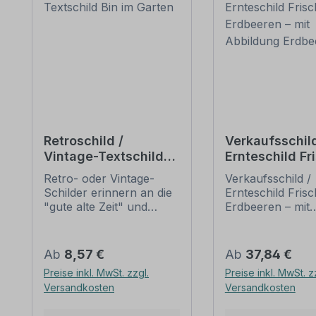
Retroschild /
Verkaufsschild
Vintage-Textschild
Ernteschild Fr
Bin im Garten
Erdbeeren – m
Retro- oder Vintage-
Verkaufsschild /
Abbildung Erd
Schilder erinnern an die
Ernteschild Fris
"gute alte Zeit" und
Erdbeeren – mit
erfreuen sich mit ihrem
Abbildung Erdbe
nostalgischen Aussehen
Ein schönes
großer Beliebheit. Sind
Hinweisschild fü
Regulärer Preis:
Regulärer Preis:
Ab
8,57 €
Ab
37,84 €
diese Schilder im Original
Verkauf von Erd
Preise inkl. MwSt. zzgl.
Preise inkl. MwSt. z
nur schwer und häufig
an Verkaufsstän
Versandkosten
Versandkosten
nur zu horrenden Preise
Obstladen oder 
zu bekommen, bieten
Bauernhof. Dies