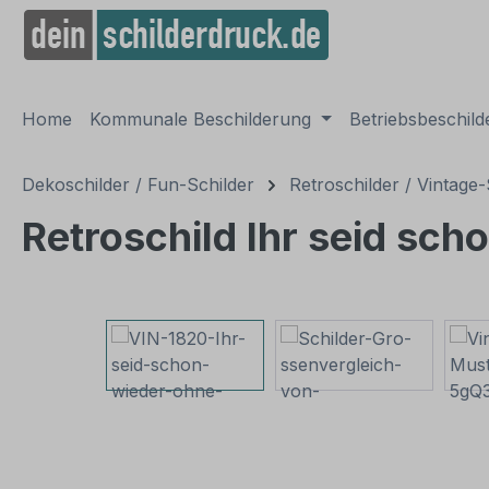
springen
Zur Hauptnavigation springen
Home
Kommunale Beschilderung
Betriebsbeschil
Dekoschilder / Fun-Schilder
Retroschilder / Vintage-
Retroschild Ihr seid sch
Bildergalerie überspringen