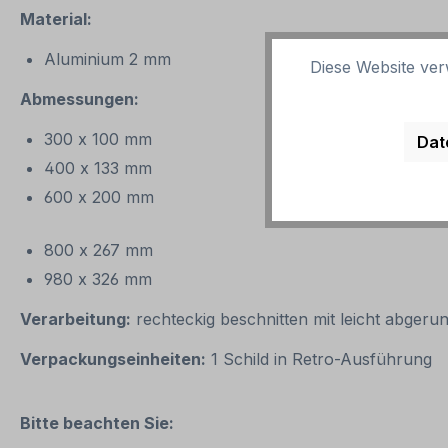
Material:
Aluminium 2 mm
Diese Website ver
Abmessungen:
300 x 100 mm
Dat
400 x 133 mm
600 x 200 mm
800 x 267 mm
980 x 326 mm
Verarbeitung:
rechteckig beschnitten mit leicht abgeru
Verpackungseinheiten:
1 Schild in Retro-Ausführung
Bitte beachten Sie: