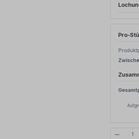
Lochun
Pro-St
Produktp
Zwisch
Zusam
Gesamtp
Aufg
Produkt