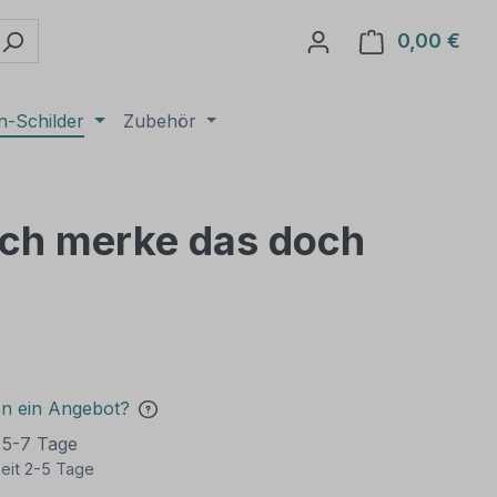
0,00 €
Ware
n-Schilder
Zubehör
 Ich merke das doch
en ein Angebot?
t 5-7 Tage
eit 2-5 Tage