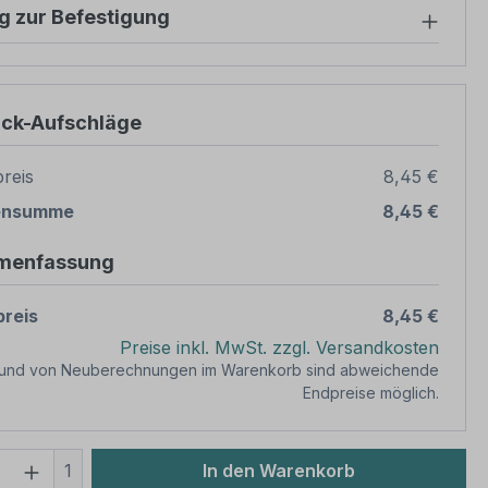
g zur Befestigung
ück-Aufschläge
reis
8,45 €
ensumme
8,45 €
menfassung
reis
8,45 €
Preise inkl. MwSt. zzgl. Versandkosten
rund von Neuberechnungen im Warenkorb sind abweichende
Endpreise möglich.
 Anzahl: Gib den gewünschten Wert ein 
1
In den Warenkorb