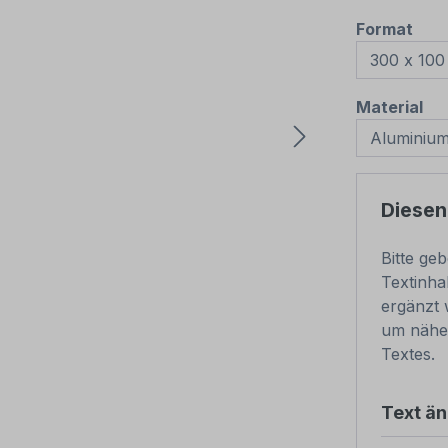
aus
Format
au
Material
Diesen
Bitte ge
Textinha
ergänzt 
um nähe
Textes.
Text ä