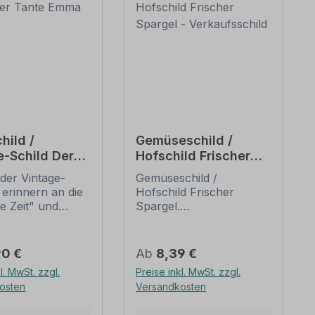
hild /
Gemüseschild /
e-Schild Der
Hofschild Frischer
 Emma Laden
Spargel -
der Vintage-
Gemüseschild /
Verkaufsschild
 erinnern an die
Hofschild Frischer
te Zeit" und
Spargel.
 sich mit ihrem
Verkaufsschilder für Ihr
ischen Aussehen
Obst und Gemüse – für
eliebheit. Sind
Ihren Hof, den
er Preis:
Regulärer Preis:
90 €
Ab
8,39 €
hilder im Original
Verkaufsstand oder
l. MwSt. zzgl.
Preise inkl. MwSt. zzgl.
wer und häufig
Ihren Hofladen. Wir
osten
Versandkosten
horrenden Preise
führen zahlreiche Obst-
mmen, bieten
und Gemüseschilder /