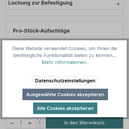
Lochung zur Befestigung
Pro-Stück-Aufschläge
Produktpreis
8,57 €
Diese Website verwendet Cookies, um Ihnen die
Zwischensumme
8,57 €
bestmögliche Funktionalität bieten zu können...
Mehr Informationen
.
Zusammenfassung
Datenschutzeinstellungen
Gesamtpreis
8,57 €
Preise inkl. MwSt. zzgl. Versandkosten
Ausgewählte Cookies akzeptieren
Aufgrund von Neuberechnungen im Warenkorb sind
abweichende Endpreise möglich.
Alle Cookies akzeptieren
Produkt Anzahl: Gib den gewünschten We
1
In den Warenkorb