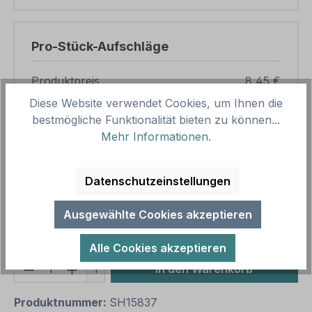
Pro-Stück-Aufschläge
Produktpreis
8,45 €
Diese Website verwendet Cookies, um Ihnen die
Zwischensumme
8,45 €
bestmögliche Funktionalität bieten zu können...
Zusammenfassung
Mehr Informationen
.
Gesamtpreis
8,45 €
Datenschutzeinstellungen
Preise inkl. MwSt. zzgl. Versandkosten
Aufgrund von Neuberechnungen im Warenkorb sind
Ausgewählte Cookies akzeptieren
abweichende Endpreise möglich.
Alle Cookies akzeptieren
Produkt Anzahl: Gib den gewünschten We
1
In den Warenkorb
Produktnummer:
SH15837