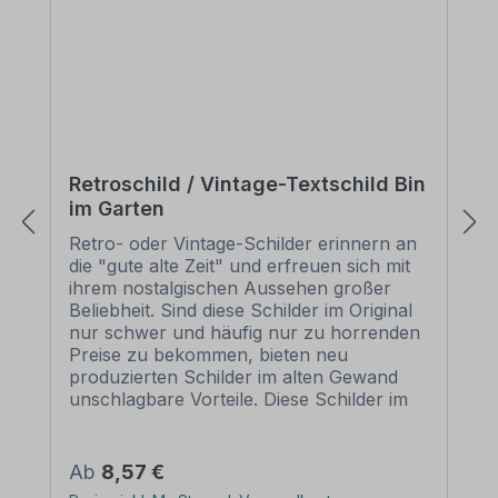
Retroschild / Vintage-Textschild Bin
im Garten
Retro- oder Vintage-Schilder erinnern an
die "gute alte Zeit" und erfreuen sich mit
ihrem nostalgischen Aussehen großer
Beliebheit. Sind diese Schilder im Original
nur schwer und häufig nur zu horrenden
Preise zu bekommen, bieten neu
produzierten Schilder im alten Gewand
unschlagbare Vorteile. Diese Schilder im
Retro- oder Vintage-Look sind in
zahlreichen Ausführungen erhältlich, mit
Motiven oder nur Textinhalten, die je nach
Regulärer Preis:
Ab
8,57 €
Artikel individuallisiert werden können. Die