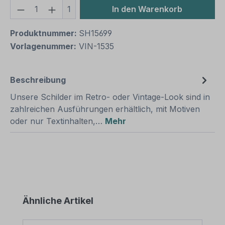
Produkt Anzahl: Gib den gewünschten We
1
In den Warenkorb
Produktnummer:
SH15699
Vorlagenummer:
VIN-1535
Beschreibung
Unsere Schilder im Retro- oder Vintage-Look sind in
zahlreichen Ausführungen erhältlich, mit Motiven
oder nur Textinhalten,…
Mehr
Produktgalerie überspringen
Ähnliche Artikel