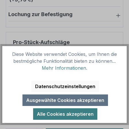
Lochung zur Befestigung
Pro-Stück-Aufschläge
Diese Website verwendet Cookies, um Ihnen die
Produktpreis
8,57 €
bestmögliche Funktionalität bieten zu können...
Zwischensumme
8,57 €
Mehr Informationen
.
Zusammenfassung
Datenschutzeinstellungen
Gesamtpreis
8,57 €
Ausgewählte Cookies akzeptieren
Preise inkl. MwSt. zzgl. Versandkosten
Aufgrund von Neuberechnungen im Warenkorb sind
Alle Cookies akzeptieren
abweichende Endpreise möglich.