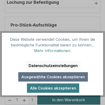
Lochung zur Befestigung
Pro-Stück-Aufschläge
Produktpreis
8,45 €
Diese Website verwendet Cookies, um Ihnen die
Zwischensumme
8,45 €
bestmögliche Funktionalität bieten zu können...
Mehr Informationen
.
Zusammenfassung
Datenschutzeinstellungen
Gesamtpreis
8,45 €
Preise inkl. MwSt. zzgl. Versandkosten
Ausgewählte Cookies akzeptieren
Aufgrund von Neuberechnungen im Warenkorb sind
abweichende Endpreise möglich.
Alle Cookies akzeptieren
Produkt Anzahl: Gib den gewünschten We
1
In den Warenkorb