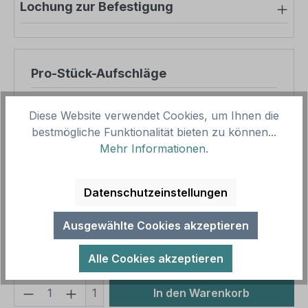
Lochung zur Befestigung
Pro-Stück-Aufschläge
Produktpreis
8,57 €
Diese Website verwendet Cookies, um Ihnen die
Zwischensumme
8,57 €
bestmögliche Funktionalität bieten zu können...
Mehr Informationen
.
Zusammenfassung
Datenschutzeinstellungen
Gesamtpreis
8,57 €
Preise inkl. MwSt. zzgl. Versandkosten
Ausgewählte Cookies akzeptieren
Aufgrund von Neuberechnungen im Warenkorb sind
abweichende Endpreise möglich.
Alle Cookies akzeptieren
Produkt Anzahl: Gib den gewünschten We
1
In den Warenkorb