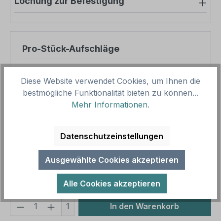
Lochung zur Befestigung
Pro-Stück-Aufschläge
Produktpreis
14,40 €
Diese Website verwendet Cookies, um Ihnen die
Zwischensumme
14,40 €
bestmögliche Funktionalität bieten zu können...
Mehr Informationen
.
Zusammenfassung
Datenschutzeinstellungen
Gesamtpreis
14,40 €
Preise inkl. MwSt. zzgl. Versandkosten
Ausgewählte Cookies akzeptieren
Aufgrund von Neuberechnungen im Warenkorb sind
abweichende Endpreise möglich.
Alle Cookies akzeptieren
Produkt Anzahl: Gib den gewünschten We
1
In den Warenkorb