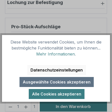
Lochung zur Befestigung
Pro-Stück-Aufschläge
Produktpreis
8,45 €
Diese Website verwendet Cookies, um Ihnen die
Zwischensumme
8,45 €
bestmögliche Funktionalität bieten zu können...
Mehr Informationen
.
Zusammenfassung
Datenschutzeinstellungen
Gesamtpreis
8,45 €
Preise inkl. MwSt. zzgl. Versandkosten
Ausgewählte Cookies akzeptieren
Aufgrund von Neuberechnungen im Warenkorb sind
abweichende Endpreise möglich.
Alle Cookies akzeptieren
Produkt Anzahl: Gib den gewünschten We
1
In den Warenkorb